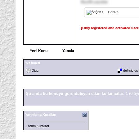
Keyifli yayınlar
1
DobRa
__________________
[Only registered and activated user
Yeni Konu
Yanıtla
Yer İmleri
Digg
del.icio.us
Şu anda bu konuyu görüntüleyen etkin kullanıcılar: 1
(0 üy
Yayınlama Kuralları
Forum Kuralları