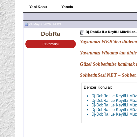
Yeni Konu
Yanıtla
24 Mayıs 2026, 14:03
Dj-DobRa iLe KeyifLi MüzikLer..
DobRa
Yayınımızı WEB'den dinleme
Çevrimdışı
Yayınımızı Winamp'tan dinl
Güzel Sohbetimize katılmak 
SohbetinSesi.NET – Sohbet,
Benzer Konular:
Dj-DobRa iLe KeyifLi Müzi
Dj-DobRa iLe KeyifLi Müzi
Dj-DobRa iLe KeyifLi Müzi
Dj-DobRa iLe KeyifLi Müzi
Dj-DobRa iLe KeyifLi Müzi