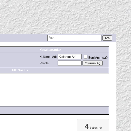
Yasaklananlar
Kullanıcı Adı
Beni Anımsa?
Parola
IdF Sözlük
4
Beğeniler