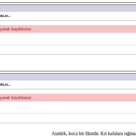
kLer...
layarak kaydolunuz.
kLer...
layarak kaydolunuz.
Atatürk, koca bir fikirdir. Kıt kafalara sığma