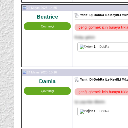
24 Mayıs 2026, 14:55
Yanıt: Dj-DobRa iLe KeyifLi Müzi
Beatrice
Çevrimiçi
İçeriği görmek için buraya tık
Kolay gelsin
1
DobRa
24 Mayıs 2026, 15:16
Yanıt: Dj-DobRa iLe KeyifLi Müzi
Damla
Çevrimiçi
İçeriği görmek için buraya tık
Iyi yayınlar dilerim.
1
DobRa
__________________