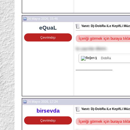
24 Mayıs 2026, 15:46
Yanıt: Dj-DobRa iLe KeyifLi Müzi
eQuaL
Çevrimdışı
İçeriği görmek için buraya tık
İyi yayınlar dilerim.
1
DobRa
__________________
24 Mayıs 2026, 17:24
Yanıt: Dj-DobRa iLe KeyifLi Müzi
birsevda
Çevrimdışı
İçeriği görmek için buraya tık