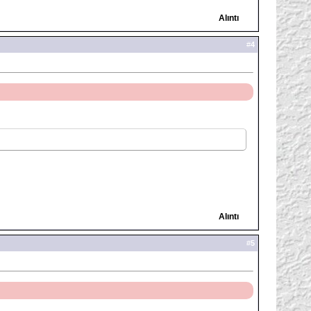
Alıntı
#
4
Alıntı
#
5