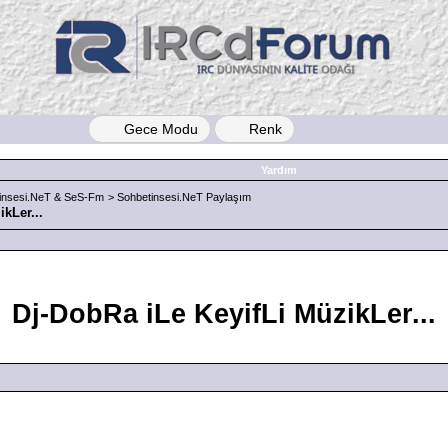
Gece Modu
Renk
Yardım
insesi.NeT & SeS-Fm
>
Sohbetinsesi.NeT Paylaşım
kLer...
Dj-DobRa iLe KeyifLi MüzikLer...