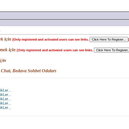
.
k için
[Only registered and activated users can see links.
emek için
[Only registered and activated users can see links.
için
 Chat, Bedava Sohbet Odaları
kLer...
kLer...
kLer...
kLer...
kLer...