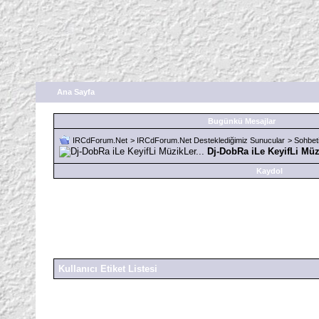
Ana Sayfa
Bugünkü Mesajlar
IRCdForum.Net
>
IRCdForum.Net Desteklediğimiz Sunucular
>
Sohbet
Dj-DobRa iLe KeyifLi Müzi
Kaydol
Kullanıcı Etiket Listesi