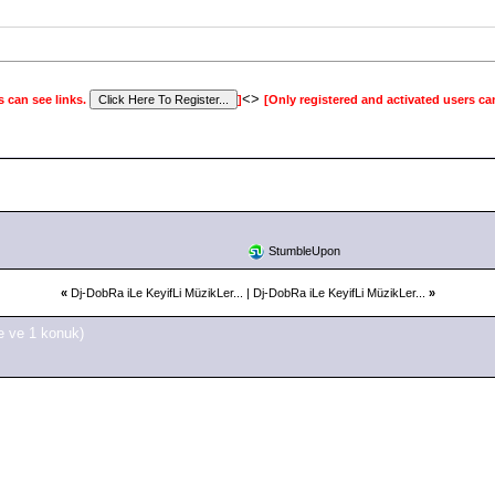
<>
s can see links.
]
[Only registered and activated users ca
StumbleUpon
«
Dj-DobRa iLe KeyifLi MüzikLer...
|
Dj-DobRa iLe KeyifLi MüzikLer...
»
e ve 1 konuk)