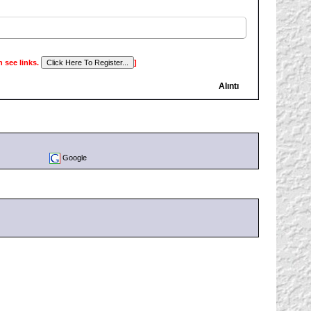
n see links.
]
Alıntı
Google