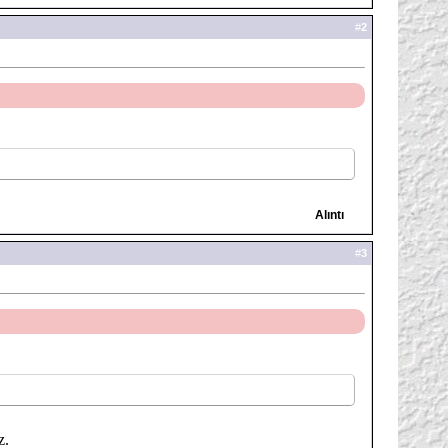
#
2
Alıntı
#
3
z.