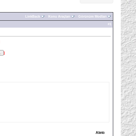
LinkBack
Konu Araçları
Görünüm Modları
#
1
]
]
Alıntı