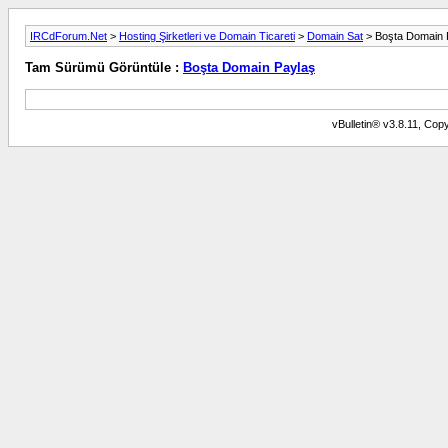
IRCdForum.Net
>
Hosting Şirketleri ve Domain Ticareti
>
Domain Sat
> Boşta Domain 
Tam Sürümü Görüntüle :
Boşta Domain Paylaş
vBulletin® v3.8.11, Copy