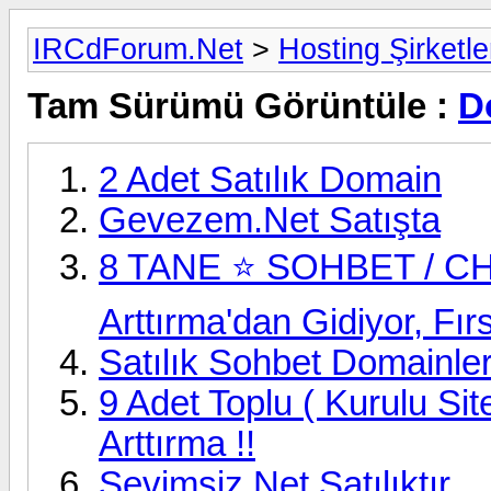
IRCdForum.Net
>
Hosting Şirketle
Tam Sürümü Görüntüle :
D
2 Adet Satılık Domain
Gevezem.Net Satışta
8 TANE ⭐ SOHBET / CHAT
Arttırma'dan Gidiyor, Fır
Satılık Sohbet Domainler
9 Adet Toplu ( Kurulu Sit
Arttırma !!
Sevimsiz.Net Satılıktır