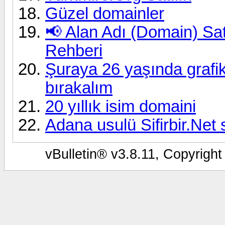
Güzel domainler
📢 Alan Adı (Domain) Sat
Rehberi
Şuraya 26 yaşında grafi
bırakalım
20 yıllık isim domaini
Adana usulü Sifirbir.Net sa
vBulletin® v3.8.11, Copyright