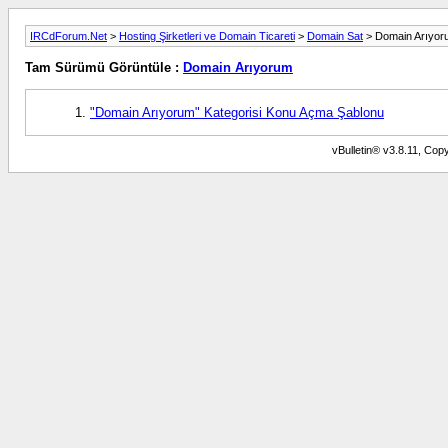
IRCdForum.Net
>
Hosting Şirketleri ve Domain Ticareti
>
Domain Sat
> Domain Arıyor
Tam Sürümü Görüntüle :
Domain Arıyorum
"Domain Arıyorum" Kategorisi Konu Açma Şablonu
vBulletin® v3.8.11, Copy