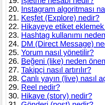
İşletme hesabı nedir?
Instagram algoritması nas
Keşfet (Explore) nedir?
Hikayeye etiket eklem
Hashtag kullanımı neden
DM (Direct Message) ne
Yorum nasıl yönetilir?
Beğeni (like) neden önem
Takipçi nasıl artırılır?
Canlı yayın (live) nasıl aç
Reel nedir?
Hikaye (story) nedir?
Gönderi (post) nedir?