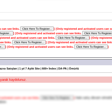
s can see links.
]
[Only registered and activated users can s
]
[Only registered and activated users can see links.
gistered and activated users can see links.
]
[Only registere
see links.
]
[Only registered and activated users can see lin
]
[Only registered and activated users can see links.
]
azısı Satışları | 1 yıl 7 Aylık Site | 600+ İndex | DA-PA | Ömürlü
layarak kaydolunuz.
hala satış devam etmekte
 activated users can see links.
]
lirim