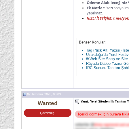
Ödeme Alabileceğiniz 
Ek Notlar:
Yazı sosyal med
yapılmaz.
HIZLI İLETİŞİM: t.me/yol
Benzer Konular:
Tag (Nick Altı Yazısı) İste
Uzakdoğu’da Yerel Festival
🌐 Web Site Satış ve Site
Rüyada Dabbe Yazısı Gö
IRC Sunucu Tanıtım Şab
07 Temmuz 2026, 00:03
Yanıt: Yerel Siteden İlk Tanıtım Y
Wanted
Çevrimdışı
İçeriği görmek için buraya tık
selamlar @
[Only registered and ac