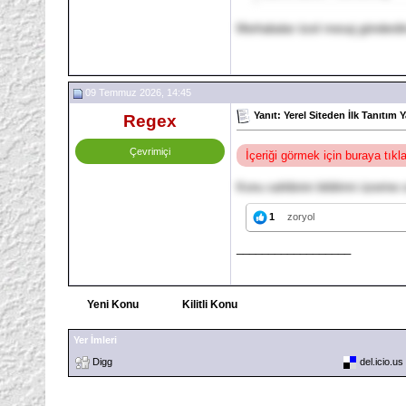
Merhabalar özel mesaj gönderdi
09 Temmuz 2026, 14:45
Yanıt: Yerel Siteden İlk Tanıtım Y
Regex
Çevrimiçi
İçeriği görmek için buraya tık
Konu sahibinin bildirimi üzerine s
1
zoryol
__________________
Yeni Konu
Kilitli Konu
Yer İmleri
Digg
del.icio.us