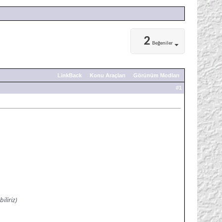
2
Beğeniler
LinkBack
Konu Araçları
Görünüm Modları
#
1
iliriz)