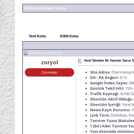
Kullanıcı Etiket Listesi
Yeni Konu
Kilitli Konu
23 Haziran 2026, 09:48
Yerel Siteden İlk Tanıtım Yazısı S
zoryol
Site Adres:
Özel mesaj il
Çevrimdışı
DA - PA Değeri:
9-15
Google İndex Sayısı:
68
Günlük Tekil Hiti:
150+
Trafik Kaynağı:
%100 G
Sitenizin Aktif Olduğu
Sitenizin İçeriği:
Yerel bi
News Kayıt Durumu:
Y
Link Türü:
Dofollow, N
Tanıtım Yazısı Makale
1 (bir) Adet Tanıtım Yaz
Yazı sitenizde minimu