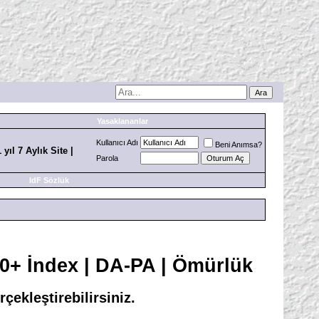
Yasaklananlar
Kullanıcı Adı
Beni Anımsa?
 yıl 7 Aylık Site |
Parola
IdF Sözlük
 600+ İndex | DA-PA | Ömürlük
rçekleştirebilirsiniz.