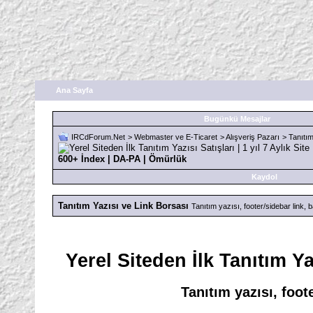
Ana Sayfa
Bugünkü Mesajlar
IRCdForum.Net
>
Webmaster ve E-Ticaret
>
Alışveriş Pazarı
>
Tanıtım
600+ İndex | DA-PA | Ömürlük
Kaydol
Tanıtım Yazısı ve Link Borsası
Tanıtım yazısı, footer/sidebar link, ba
Yerel Siteden İlk Tanıtım Ya
Tanıtım yazısı, foote