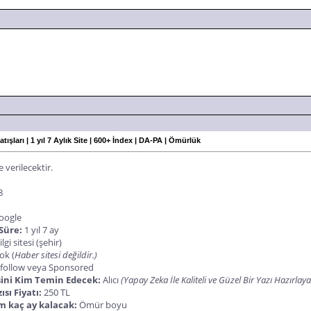
atışları | 1 yıl 7 Aylık Site | 600+ İndex | DA-PA | Ömürlük
e verilecektir.
8
oogle
 Süre:
1 yıl 7 ay
lgi sitesi (şehir)
ok (
Haber sitesi değildir.)
ofollow veya Sponsored
sini Kim Temin Edecek:
Alıcı
(Yapay Zeka İle Kaliteli ve Güzel Bir Yazı Hazırlayab
ısı Fiyatı:
250 TL
m kaç ay kalacak:
Ömür boyu