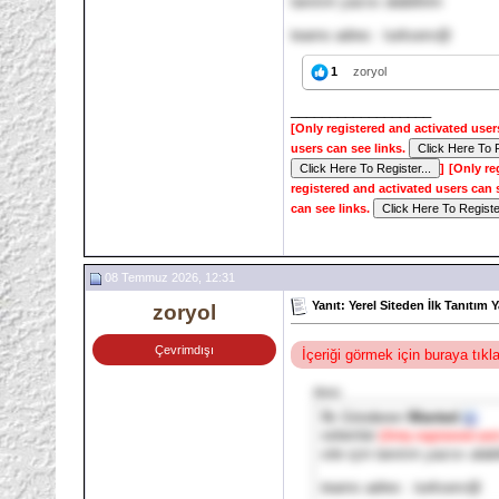
tanıtım yazısı alabilirim
teams adres : turkserv@
1
zoryol
__________________
[Only registered and activated user
users can see links.
]
[Only re
registered and activated users can 
can see links.
08 Temmuz 2026, 12:31
Yanıt: Yerel Siteden İlk Tanıtım Y
zoryol
Çevrimdışı
İçeriği görmek için buraya tık
Alıntı:
İlk Gönderen
Wanted
selamlar
[Only registered and
site için tanıtım yazısı alabi
teams adres : turkserv@