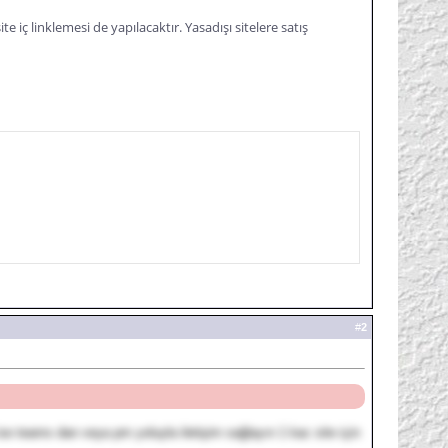
ite iç linklemesi de yapılacaktır. Yasadışı sitelere satış
#
2
e teams dan veya pm yoluyla iletişim sağlayın 1 kac site için