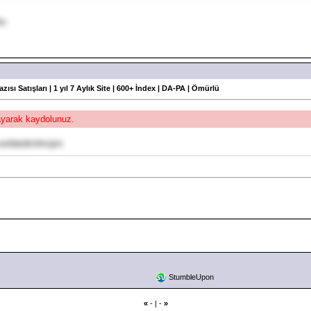
m.
azısı Satışları | 1 yıl 7 Aylık Site | 600+ İndex | DA-PA | Ömürlü
layarak kaydolunuz.
onlandırılmıştır.
StumbleUpon
«
- | -
»