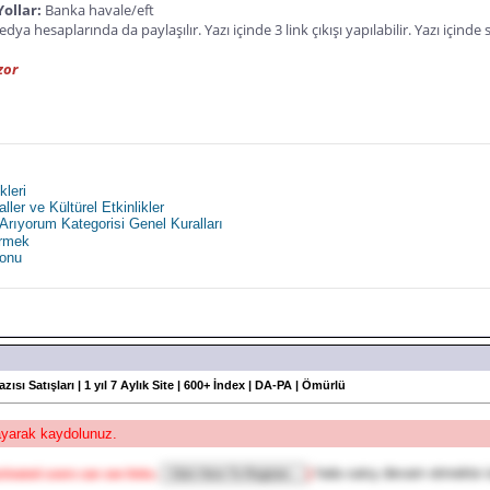
Yollar:
Banka havale/eft
ya hesaplarında da paylaşılır. Yazı içinde 3 link çıkışı yapılabilir. Yazı içinde s
zor
kleri
ler ve Kültürel Etkinlikler
 Arıyorum Kategorisi Genel Kuralları
rmek
lonu
azısı Satışları | 1 yıl 7 Aylık Site | 600+ İndex | DA-PA | Ömürlü
layarak kaydolunuz.
hala satış devam etmekte is
tivated users can see links.
]