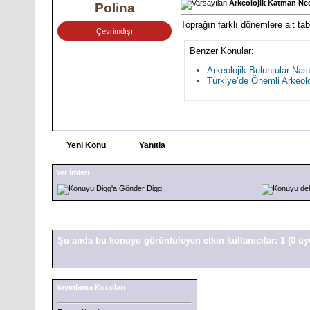
Arkeolojik Katman Ne
Polina
Toprağın farklı dönemlere ait tab
Çevrimdışı
Benzer Konular:
Arkeolojik Buluntular Nas
Türkiye’de Önemli Arkeolo
Yeni Konu
Yanıtla
Yer İmleri
Digg
Şu anda bu konuyu görüntüleyen etkin kullanıcılar: 1
(0 üy
Yayınlama Kuralları