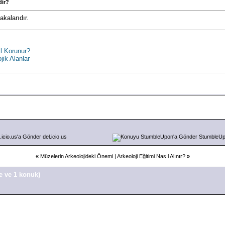
dir?
akalarıdır.
ıl Korunur?
jik Alanlar
del.icio.us
StumbleU
«
Müzelerin Arkeolojideki Önemi
|
Arkeoloji Eğitimi Nasıl Alınır?
»
e ve 1 konuk)