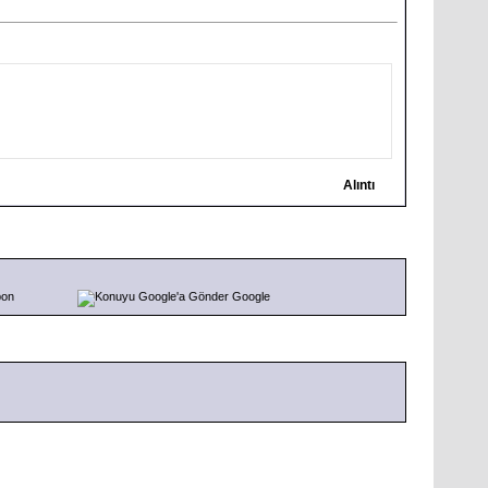
Alıntı
pon
Google