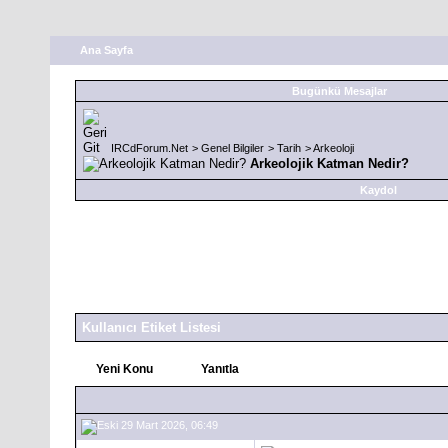
Ana Sayfa
Bugünkü Mesajlar
IRCdForum.Net
>
Genel Bilgiler
>
Tarih
>
Arkeoloji
Arkeolojik Katman Nedir?
Kaydol
Kullanıcı Etiket Listesi
Yeni Konu
Yanıtla
29 Mart 2026, 06:49