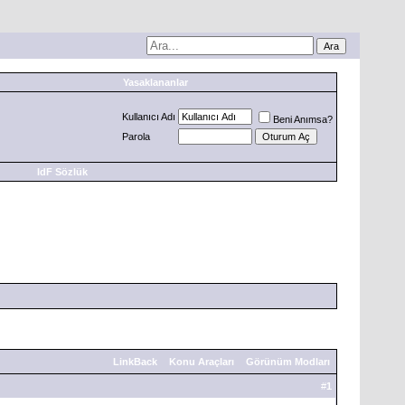
Yasaklananlar
Kullanıcı Adı
Beni Anımsa?
Parola
IdF Sözlük
LinkBack
Konu Araçları
Görünüm Modları
#
1