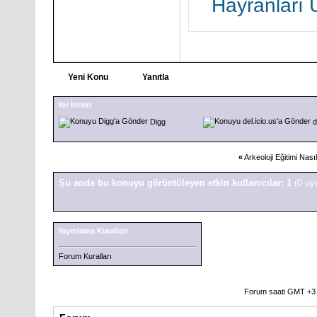
Hayranları
Yeni Konu
Yanıtla
Yer İmleri
Digg
d
«
Arkeoloji Eğitimi Nasıl
Şu anda bu konuyu görüntüleyen etkin kullanıcılar: 1
(0 üy
Yayınlama Kuralları
Forum Kuralları
Forum saati GMT +3 o