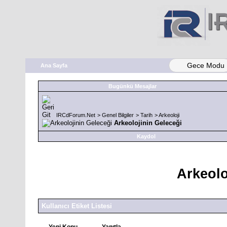
Gece Modu
Ana Sayfa
Bugünkü Mesajlar
IRCdForum.Net
>
Genel Bilgiler
>
Tarih
>
Arkeoloji
Arkeolojinin Geleceği
Kaydol
Arkeolo
Kullanıcı Etiket Listesi
Yeni Konu
Yanıtla