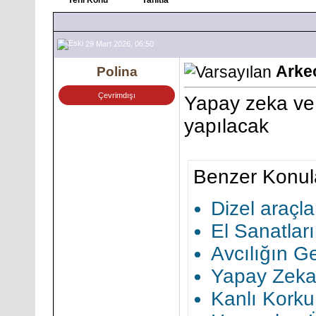
29 Mart 2026, 06:50
Arkeo
Polina
Çevrimdışı
Yapay zeka ve il
yapılacak
Benzer Konul
Dizel araçl
El Sanatlar
Avcılığın G
Yapay Zeka 
Kanlı Korku