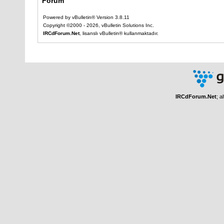
Forum
Powered by vBulletin® Version 3.8.11
Copyright ©2000 - 2026, vBulletin Solutions Inc.
IRCdForum.Net
, lisanslı vBulletin® kullanmaktadır.
IRCdForum.Net
; a