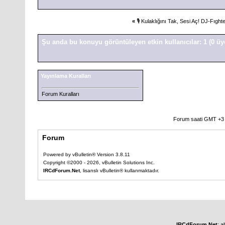
«
🎙️ Kulaklığını Tak, Sesi Aç! DJ-Fıght
Şu anda bu konuyu görüntüleyen etkin kullanıcılar: 1
(0 üy
Yayınlama Kuralları
Forum Kuralları
Forum saati GMT +3 o
Forum
Powered by vBulletin® Version 3.8.11
Copyright ©2000 - 2026, vBulletin Solutions Inc.
IRCdForum.Net
, lisanslı vBulletin® kullanmaktadır.
IRCdForum.Net
; a