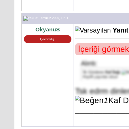
06 Temmuz 2026, 12:11
OkyanuS
Yanı
Çevrimdışı
İçeriği görmek
Alıntı:
İlk Gönderen
Kaf Dağı
Keyifli yayınlar olsun
Tsk edrm dinl
1
Kaf D
___________