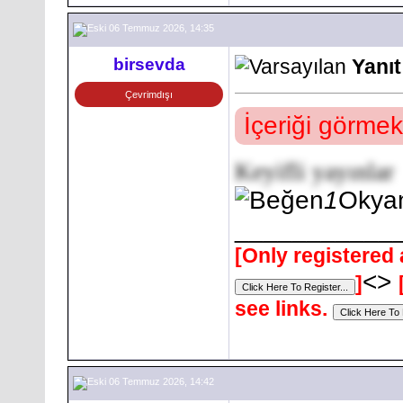
06 Temmuz 2026, 14:35
birsevda
Yanı
Çevrimdışı
İçeriği görmek
Keyifli yayınlar
1
Okya
___________
[Only registered 
<>
]
see links.
06 Temmuz 2026, 14:42