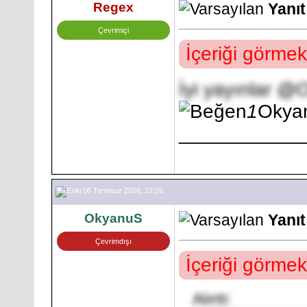
Regex
Yanı
Çevrimiçi
İçeriği görmek
İyi yayınlar @
1
Okya
___________
06 Temmuz 2026, 12:26
OkyanuS
Yanı
Çevrimdışı
İçeriği görmek
Alıntı: