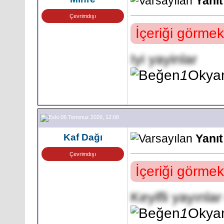
Yanı
Çevrimdışı
İçeriği görmek
Iyi yayinlar
1
Okya
06 Temmuz 2026, 12:08
Kaf Dağı
Yanı
Çevrimdışı
İçeriği görmek
Keyifli yayınla
1
Okya