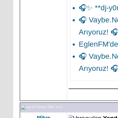
🎧✨ **dj-y0
​🎧 Vaybe.N
Arıyoruz! 
EglenFM'de 
​🎧 Vaybe.N
Arıyoruz! 
___________
06 Temmuz 2026, 12:07
Mihre