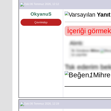
06 Temmuz 2026, 12:12
OkyanuS
Yanı
Çevrimdışı
İçeriği görmek
Alıntı:
İlk Gönderen
Mihre
Iyi yayinlar
Tsk ederim bek
1
Mihre
___________
06 Temmuz 2026, 12:19