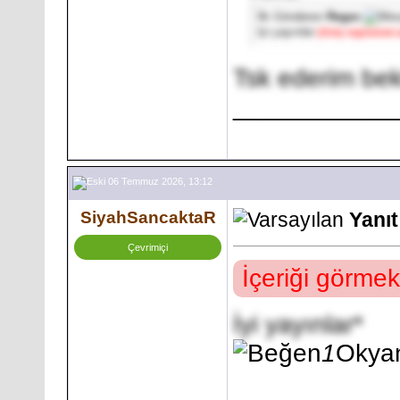
İlk Gönderen
Regex
İyi yayınlar
[Only registered 
Tsk ederim bek
___________
06 Temmuz 2026, 13:12
SiyahSancaktaR
Yanı
Çevrimiçi
İçeriği görmek
İyi yayınlar*
1
Okya