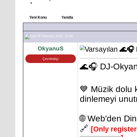
Yeni Konu
Yanıtla
06 Temmuz 2026, 12:00
OkyanuS
🌊🎧
Çevrimdışı
🌊🎧 DJ-Okya
💙 Müzik dolu k
dinlemeyi unu
🌐 Web'den Din
🔗
[Only registe