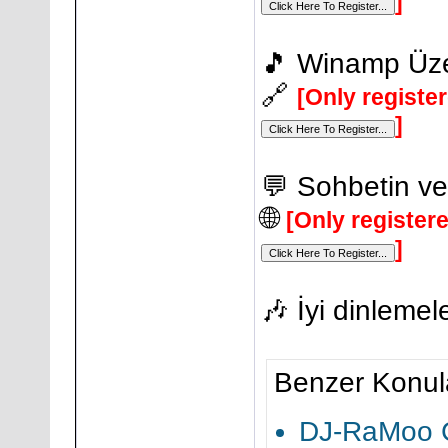
]
🎵 Winamp Üze
🔗
[Only registe
]
💬 Sohbetin ve
🌐
[Only register
]
🎶 İyi dinlemele
Benzer Konul
DJ-RaMoo 