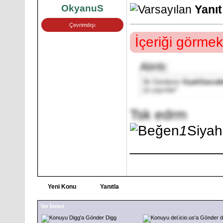
OkyanuS
Yanı
Çevrimdışı
İçeriği görmek
Alıntı:
İlk Gönderen
SiyahSancak
İyi yayınlar*
Tsk edrm
1
Siya
___________
Yeni Konu
Yanıtla
Yer İmleri
Digg
d