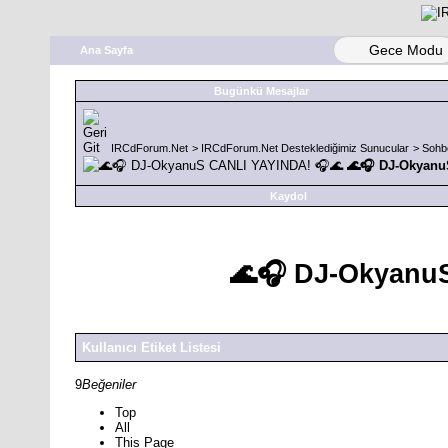
Gece Modu
Ana Sayfa
Bugünkü Mesajlar
IRCdForum.Net
>
IRCdForum.Net Desteklediğimiz Sunucular
>
Sohb
🌊🎧 DJ-Okyanu
Kaydol
🌊🎧 DJ-Okyanu
Kullanıcı Etiket Listesi
9
Beğeniler
Top
All
This Page