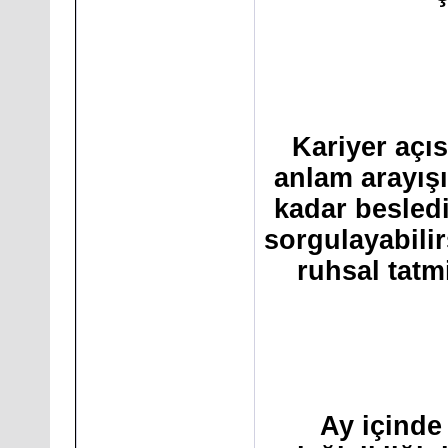
Kariyer açı
anlam arayışı
kadar besled
sorgulayabilir
ruhsal tatm
Ay içinde k