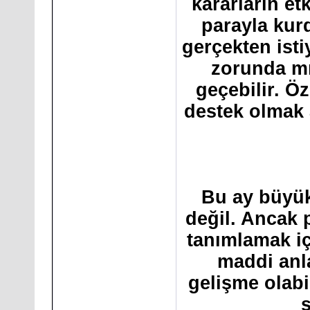
kararların et
parayla ku
gerçekten is
zorunda mı
geçebilir. Ö
destek olmak 
Bu ay büyük
değil. Ancak 
tanımlamak i
maddi anl
gelişme olabi