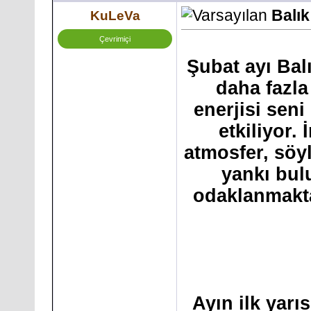
Balı
KuLeVa
Çevrimiçi
Şubat ayı Balı
daha fazla
enerjisi sen
etkiliyor. 
atmosfer, sö
yankı bu
odaklanmakta 
Ayın ilk yarıs