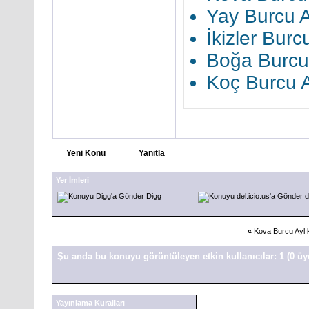
Yay Burcu A
İkizler Burc
Boğa Burcu
Koç Burcu 
Yeni Konu
Yanıtla
Yer İmleri
Digg
d
«
Kova Burcu Aylı
Şu anda bu konuyu görüntüleyen etkin kullanıcılar: 1
(0 üy
Yayınlama Kuralları