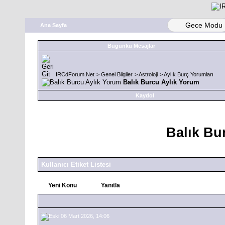
Gece Modu
Ana Sayfa
Bugünkü Mesajlar
IRCdForum.Net
>
Genel Bilgiler
>
Astroloji
>
Aylık Burç Yorumları
Balık Burcu Aylık Yorum
Kaydol
Balık Bu
Kullanıcı Etiket Listesi
Yeni Konu
Yanıtla
06 Mart 2026, 14:06