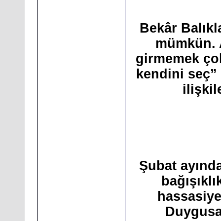
Bekâr Balıkl
mümkün. A
girmemek çok
kendini seç”
ilişki
Şubat ayında
bağışıklı
hassasiyet
Duygusal