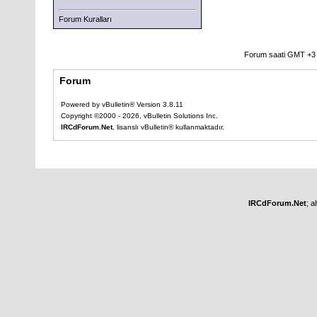
Forum Kuralları
Forum saati GMT +3 o
Forum
Powered by vBulletin® Version 3.8.11
Copyright ©2000 - 2026, vBulletin Solutions Inc.
IRCdForum.Net
, lisanslı vBulletin® kullanmaktadır.
IRCdForum.Net
; a