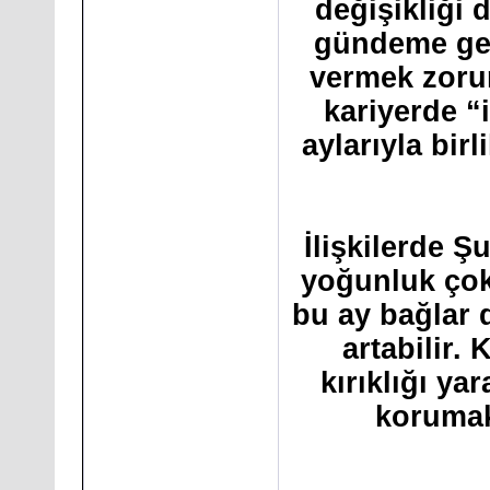
değişikliği 
gündeme gel
vermek zorun
kariyerde “
aylarıyla bir
İlişkilerde Ş
yoğunluk çok 
bu ay bağlar d
artabilir. 
kırıklığı yar
korumak 