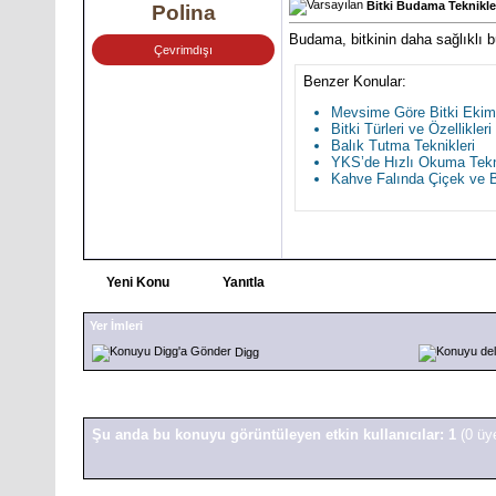
Bitki Budama Teknikle
Polina
Budama, bitkinin daha sağlıklı 
Çevrimdışı
Benzer Konular:
Mevsime Göre Bitki Ekim
Bitki Türleri ve Özellikleri
Balık Tutma Teknikleri
YKS’de Hızlı Okuma Tekni
Kahve Falında Çiçek ve Bi
Yeni Konu
Yanıtla
Yer İmleri
Digg
Şu anda bu konuyu görüntüleyen etkin kullanıcılar: 1
(0 üy