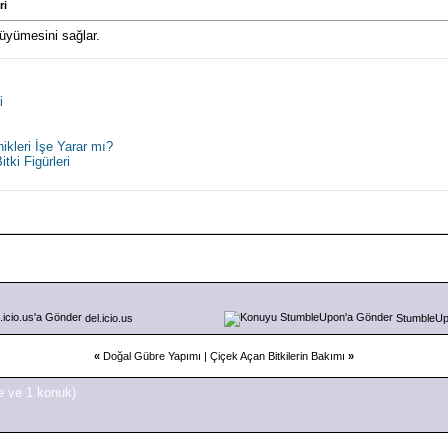
ri
büyümesini sağlar.
i
kleri İşe Yarar mı?
tki Figürleri
del.icio.us
StumbleU
«
Doğal Gübre Yapımı
|
Çiçek Açan Bitkilerin Bakımı
»
e ve 1 konuk)