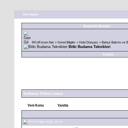
Ana Sayfa
Bugünkü Mesajlar
IRCdForum.Net
>
Genel Bilgiler
>
Hobi Dünyası
>
Bahçe Bakımı ve Bi
Bitki Budama Teknikleri
Kaydol
Kullanıcı Etiket Listesi
Yeni Konu
Yanıtla
24 Mart 2026, 06:16