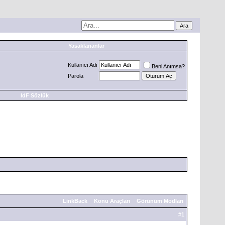
Yasaklananlar
Kullanıcı Adı
Beni Anımsa?
Parola
IdF Sözlük
LinkBack
Konu Araçları
Görünüm Modları
#
1