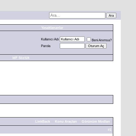
Yasaklananlar
Kullanıcı Adı
Beni Anımsa?
Parola
IdF Sözlük
LinkBack
Konu Araçları
Görünüm Modları
#
1