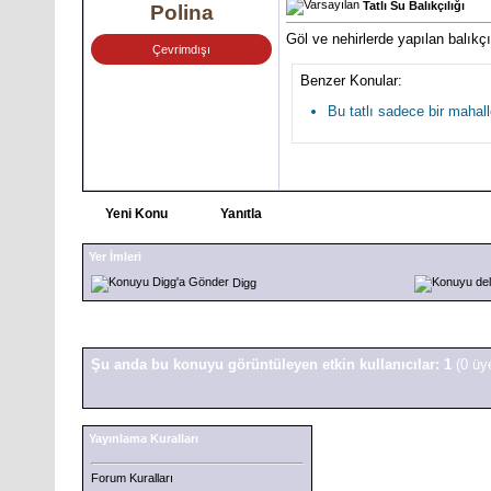
Tatlı Su Balıkçılığı
Polina
Göl ve nehirlerde yapılan balıkçı
Çevrimdışı
Benzer Konular:
Bu tatlı sadece bir mahall
Yeni Konu
Yanıtla
Yer İmleri
Digg
Şu anda bu konuyu görüntüleyen etkin kullanıcılar: 1
(0 üy
Yayınlama Kuralları
Forum Kuralları