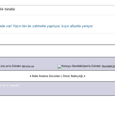
lık türüdür.
ede var! Yazın bin bir zahmetle yapılıyor, kışın afiyetle yeniyor
del.icio.us
StumbleU
«
Balık Avlama Sezonları
|
Deniz Balıkçılığı
»
e ve 1 konuk)