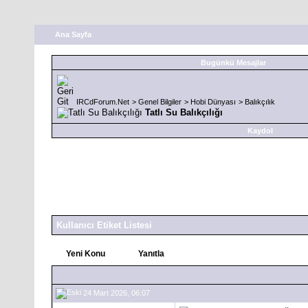
Ana Sayfa
Bugünkü Mesajlar
IRCdForum.Net
>
Genel Bilgiler
>
Hobi Dünyası
>
Balıkçılık
Tatlı Su Balıkçılığı
Kaydol
Kullanıcı Etiket Listesi
Yeni Konu
Yanıtla
24 Mart 2026, 06:07