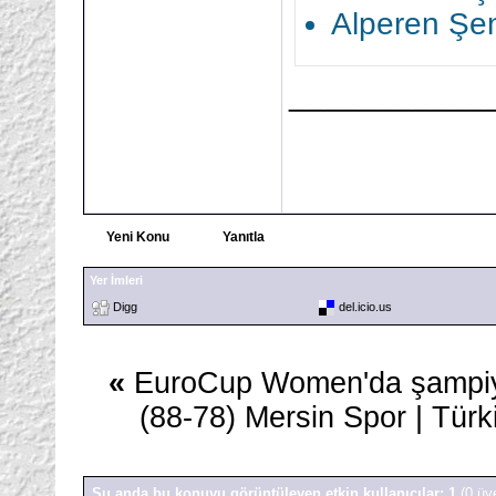
Alperen Şe
___________
Yeni Konu
Yanıtla
Yer İmleri
Digg
del.icio.us
«
EuroCup Women'da şampi
(88-78) Mersin Spor | Türk
Şu anda bu konuyu görüntüleyen etkin kullanıcılar: 1
(0 üy