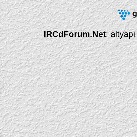
IRCdForum.Net
; altyap