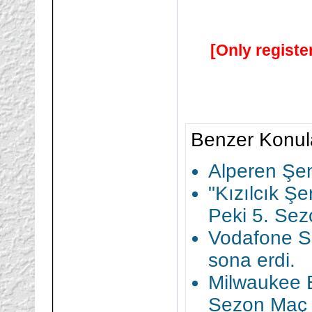
[Only registe
Benzer Konul
Alperen Şeng
"Kızılcık Ş
Peki 5. Sez
Vodafone Su
sona erdi.
Milwaukee B
Sezon Maç 