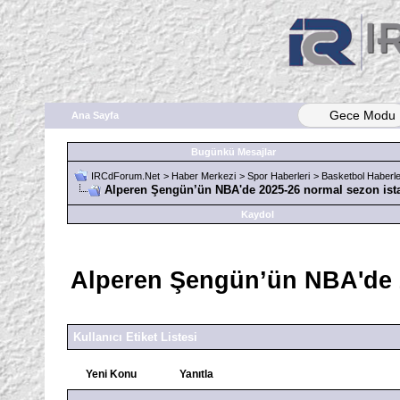
Gece Modu
Ana Sayfa
Bugünkü Mesajlar
IRCdForum.Net
>
Haber Merkezi
>
Spor Haberleri
>
Basketbol Haberle
Alperen Şengün’ün NBA'de 2025-26 normal sezon istati
Kaydol
Alperen Şengün’ün NBA'de 20
Kullanıcı Etiket Listesi
Yeni Konu
Yanıtla