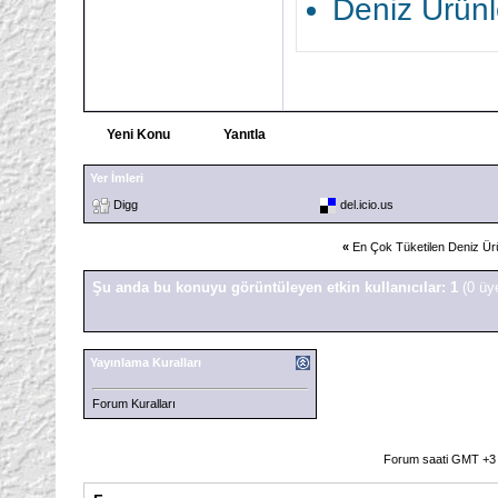
Deniz Ürünl
Yeni Konu
Yanıtla
Yer İmleri
Digg
del.icio.us
«
En Çok Tüketilen Deniz Ürü
Şu anda bu konuyu görüntüleyen etkin kullanıcılar: 1
(0 üy
Yayınlama Kuralları
Forum Kuralları
Forum saati GMT +3 o