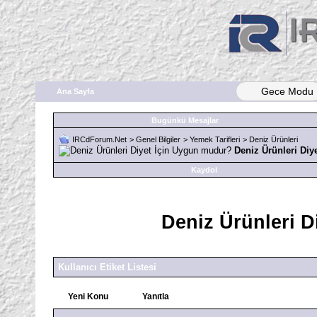
Gece Modu
Ana Sayfa
Bugünkü Mesajlar
IRCdForum.Net
>
Genel Bilgiler
>
Yemek Tarifleri
>
Deniz Ürünleri
Deniz Ürünleri Di
Kaydol
Deniz Ürünleri 
Kullanıcı Etiket Listesi
Yeni Konu
Yanıtla