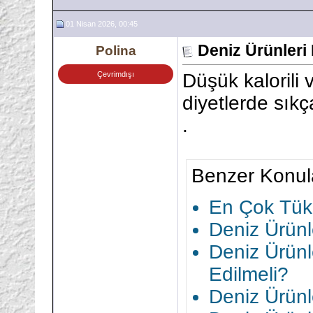
01 Nisan 2026, 00:45
Deniz Ürünleri
Polina
Çevrimdışı
Düşük kalorili 
diyetlerde sıkça
.
Benzer Konul
En Çok Tüke
Deniz Ürünle
Deniz Ürünl
Edilmeli?
Deniz Ürünler