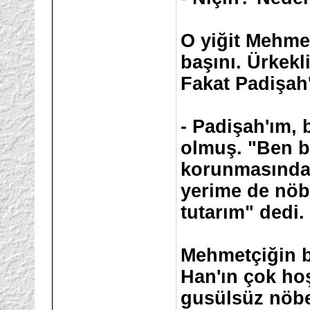
O yiğit Mehme
başını. Ürkekl
Fakat Padişah'
- Padişah'ım, 
olmuş. "Ben bu
korunmasında 
yerime de nöbe
tutarım" dedi.
Mehmetçiğin b
Han'ın çok ho
gusülsüz nöbe