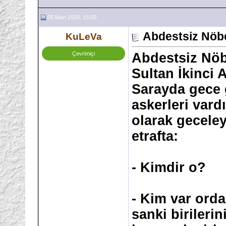
05 Mart 2026, 15:00
Abdestsiz Nöbe
KuLeVa
Çevrimiçi
Abdestsiz Nöb
Sultan İkinci
Sarayda gece 
askerleri vard
olarak geceley
etrafta:
- Kimdir o?
- Kim var orda
sanki birilerin