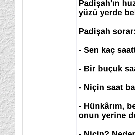
Padişah'ın hu
yüzü yerde be
Padişah sorar
- Sen kaç saat
- Bir buçuk sa
- Niçin saat b
- Hünkârım, be
onun yerine d
- Niçin? Nede