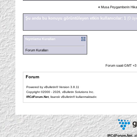
«
Musa Peygamberin Hika
Şu anda bu konuyu görüntüleyen etkin kullanıcılar: 1
(0 üy
Yayınlama Kuralları
Forum Kuralları
Forum saati GMT +3 o
Forum
Powered by vBulletin® Version 3.8.11
Copyright ©2000 - 2026, vBulletin Solutions Inc.
IRCdForum.Net
, lisanslı vBulletin® kullanmaktadır.
IRCdForum.Net
; a