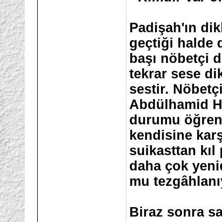
Padişah'ın dik
geçtiği halde 
başı nöbetçi d
tekrar sese di
sestir. Nöbetç
Abdülhamid Han
durumu öğrenm
kendisine kar
suikasttan kıl
daha çok yeni
mu tezgâhlanı
Biraz sonra s