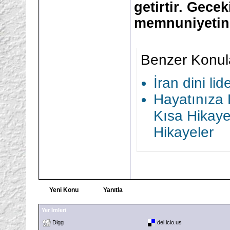
getirtir. Gec
memnuniyetini
Benzer Konul
İran dini li
Hayatınıza 
Kısa Hikaye
Hikayeler
Yeni Konu
Yanıtla
Yer İmleri
Digg
del.icio.us