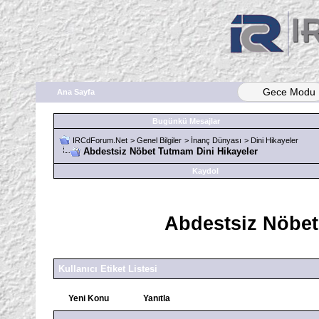
Gece Modu
Ana Sayfa
Bugünkü Mesajlar
IRCdForum.Net
>
Genel Bilgiler
>
İnanç Dünyası
>
Dini Hikayeler
Abdestsiz Nöbet Tutmam Dini Hikayeler
Kaydol
Abdestsiz Nöbet
Kullanıcı Etiket Listesi
Yeni Konu
Yanıtla