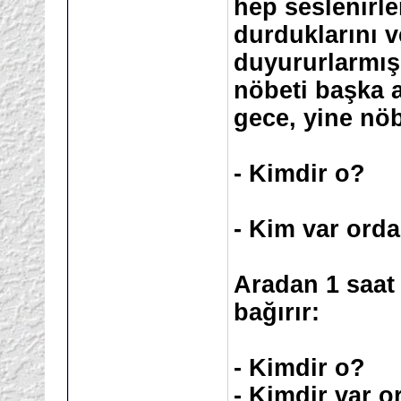
hep seslenirle
durduklarını v
duyururlarmış.
nöbeti başka a
gece, yine nö
- Kimdir o?
- Kim var orda
Aradan 1 saat
bağırır:
- Kimdir o?
- Kimdir var o