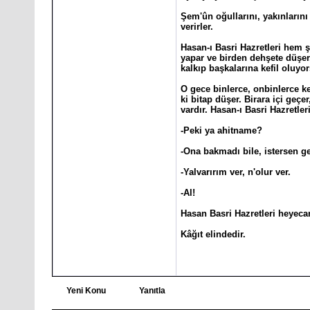
Şem'ûn oğullarını, yakınlarını
verirler.
Hasan-ı Basri Hazretleri hem ş
yapar ve birden dehşete düşer
kalkıp başkalarına kefil oluy
O gece binlerce, onbinlerce kez
ki bitap düşer. Birara içi geç
vardır. Hasan-ı Basri Hazretle
-Peki ya ahitname?
-Ona bakmadı bile, istersen ge
-Yalvarırım ver, n'olur ver.
-Al!
Hasan Basri Hazretleri heyeca
Kâğıt elindedir.
Yeni Konu
Yanıtla