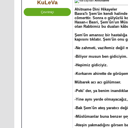
Ahitname
KuLeVa
Ahitname Dini Hikayeler
Çevrimiçi
Basra'lı Şem'ûn kendi halinde
cömerttir. Sonra o gülyüzlü ko
Hasan-ı Basri, Şem'ûn'un Müsl
olan Rabbimiz bu duaları kâbul
Şem'ûn amansız bir hastalığa y
kapısını tıklatır. Şem'ûn onu 
-Ne zahmeti, vazifemiz değil 
-Biliyor musun ben gidiciyim.
-Hepimiz gidiciyiz.
-Korkarım ahirette de görüşem
Mübarek acı acı gülümser.
-Peki' der, ya benim inandıkl
-Yine aynı yerde olmayacağız, 
-Bak Şem'ûn ateş yaratıcı değ
-Müslümanlar buna benzer şey
-Ateşin yakmadığını görsen b