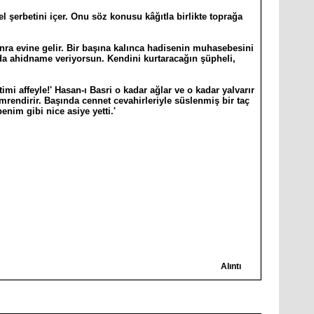
 şerbetini içer. Onu söz konusu kâğıtla birlikte toprağa
onra evine gelir. Bir başına kalınca hadisenin muhasebesini
 da ahidname veriyorsun. Kendini kurtaracağın şüpheli,
timi affeyle!' Hasan-ı Basri o kadar ağlar ve o kadar yalvarır
imrendirir. Başında cennet cevahirleriyle süslenmiş bir taç
enim gibi nice asiye yetti.'
Alıntı