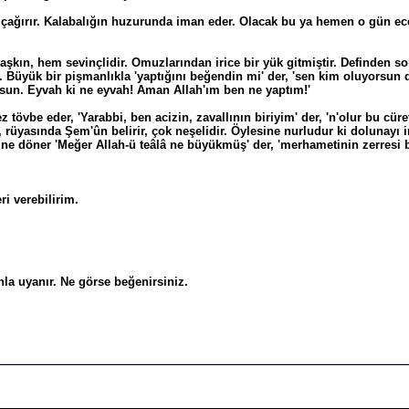
 çağırır. Kalabalığın huzurunda iman eder. Olacak bu ya hemen o gün ecel
aşkın, hem sevinçlidir. Omuzlarından irice bir yük gitmiştir. Definden s
. Büyük bir pişmanlıkla 'yaptığını beğendin mi' der, 'sen kim oluyorsun
orsun. Eyvah ki ne eyvah! Aman Allah'ım ben ne yaptım!'
 tövbe eder, 'Yarabbi, ben acizin, zavallının biriyim' der, 'n'olur bu cüre
er, rüyasında Şem'ûn belirir, çok neşelidir. Öylesine nurludur ki dolunayı 
rine döner 'Meğer Allah-ü teâlâ ne büyükmüş' der, 'merhametinin zerresi b
ri verebilirim.
nla uyanır. Ne görse beğenirsiniz.