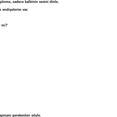
üşünme, sadece kalbinin sesini dinle.
z endişelerim var.
r mi?
yapmam gerekenleri söyle.