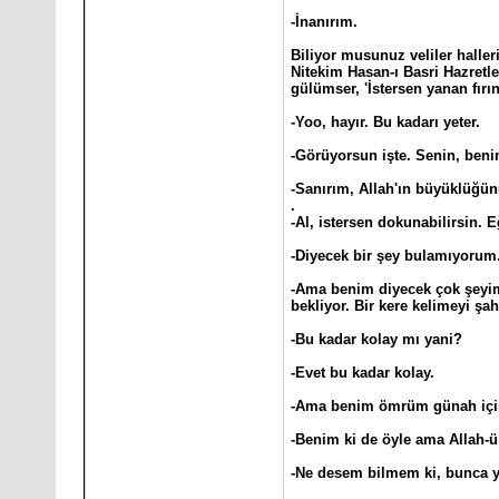
-İnanırım.
Biliyor musunuz veliler haller
Nitekim Hasan-ı Basri Hazretle
gülümser, 'İstersen yanan fırın
-Yoo, hayır. Bu kadarı yeter.
-Görüyorsun işte. Senin, benim,
-Sanırım, Allah'ın büyüklüğ
.
-Al, istersen dokunabilirsin. 
-Diyecek bir şey bulamıyorum
-Ama benim diyecek çok şeyim v
bekliyor. Bir kere kelimeyi şa
-Bu kadar kolay mı yani?
-Evet bu kadar kolay.
-Ama benim ömrüm günah için
-Benim ki de öyle ama Allah-ü t
-Ne desem bilmem ki, bunca yı