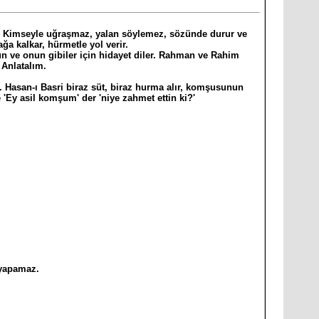
nir. Kimseyle uğraşmaz, yalan söylemez, sözünde durur ve
ğa kalkar, hürmetle yol verir.
un ve onun gibiler için hidayet diler. Rahman ve Rahim
 Anlatalım.
r. Hasan-ı Basri biraz süt, biraz hurma alır, komşusunun
 'Ey asil komşum' der 'niye zahmet ettin ki?'
 yapamaz.