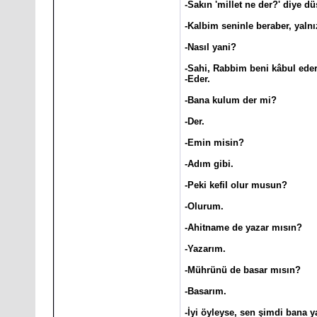
-Sakın 'millet ne der?' diye d
-Kalbim seninle beraber, yalnı
-Nasıl yani?
-Sahi, Rabbim beni kâbul ede
-Eder.
-Bana kulum der mi?
-Der.
-Emin misin?
-Adım gibi.
-Peki kefil olur musun?
-Olurum.
-Ahitname de yazar mısın?
-Yazarım.
-Mührünü de basar mısın?
-Basarım.
-İyi öyleyse, sen şimdi bana 