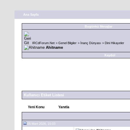
Ana Sayfa
Bugünkü Mesajlar
IRCdForum.Net
>
Genel Bilgiler
>
İnanç Dünyası
>
Dini Hikayeler
Ahitname
Kaydol
Kullanıcı Etiket Listesi
Yeni Konu
Yanıtla
05 Mart 2026, 15:03