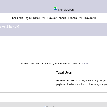
StumbleUpon
«
Ağızdaki Taşın Hikmeti Dini Hikayeler
|
Ahsen-ül Kasas Dini Hikayeler
»
e ve 1 konuk)
Forum saati GMT +3 olarak ayarlanmıştır. Şu an saat:
14:06
Yasal Uyarı
IRCdForum.Net
; 5651 sayılı kanuna göre yer sa
paylaşan üyeler sorumludur. Hukuka aykırı içerik