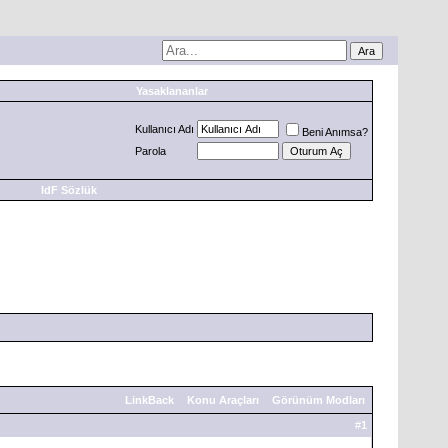
Yasaklananlar
Kullanıcı Adı
Beni Anımsa?
Parola
IdF Sözlük
LinkBack
Konu Araçları
Görünüm Modları
#
1