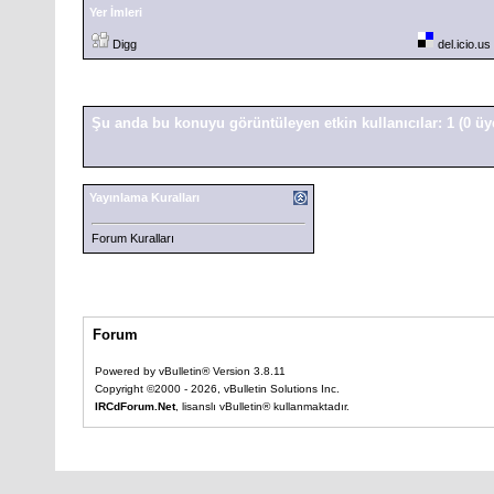
Yer İmleri
Digg
del.icio.us
Şu anda bu konuyu görüntüleyen etkin kullanıcılar: 1
(0 üy
Yayınlama Kuralları
Forum Kuralları
Forum
Powered by vBulletin® Version 3.8.11
Copyright ©2000 - 2026, vBulletin Solutions Inc.
IRCdForum.Net
, lisanslı vBulletin® kullanmaktadır.