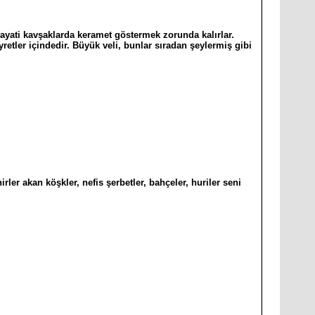
i hayati kavşaklarda keramet göstermek zorunda kalırlar.
yretler içindedir. Büyük veli, bunlar sıradan şeylermiş gibi
er akan köşkler, nefis şerbetler, bahçeler, huriler seni