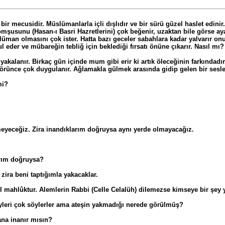
 bir mecusidir. Müslümanlarla içli dışlıdır ve bir sürü güzel haslet edi
mşusunu (Hasan-ı Basri Hazretlerini) çok beğenir, uzaktan bile görse aya
üman olmasını çok ister. Hatta bazı geceler sabahlara kadar yalvarır on
 eder ve mübareğin tebliğ için beklediği fırsatı önüne çıkarır. Nasıl mı?
akalanır. Birkaç gün içinde mum gibi erir ki artık öleceğinin farkındadı
görünce çok duygulanır. Ağlamakla gülmek arasında gidip gelen bir sesle
mi?
eyeceğiz. Zira inandıklarım doğruysa aynı yerde olmayacağız.
arım doğruysa?
zira beni taptığımla yakacaklar.
il mahlûktur. Alemlerin Rabbi (Celle Celalüh) dilemezse kimseye bir şey
leri çok söylerler ama ateşin yakmadığı nerede görülmüş?
ana inanır mısın?