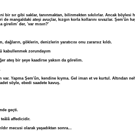
ini bir sır gibi saklar, tanınmaktan, bilinmekten sıkılırlar. Ancak böyles
ri de mangaldaki ateşi avuçlar, kızgın korla kollarını sıvazlar. Şem'ûn ha
a girelim' der, 'var mısın?'
 dağların, göklerin, denizlerin yaratıcısı onu zararsız kıldı.
ünü kabullenmek zorundayım
Eğer ateş bir şeye kaadirse yaksın da görelim.
.
ar. Yapma Şem'ûn, kendine kıyma. Gel iman et ve kurtul. Altından nehirl
hadet söyle, ebedi saadete kavuş.
de geçti.
eâlâ affedicidir.
ldır mecusi olarak yaşadıktan sonra...