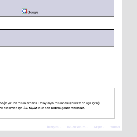
Google
ğlayıcı bir forum sitesidir. Dolayısıyla forumdaki içeriklerden ilgili içeriği
 bildirimleri için
İLETİŞİM
linkinden bildirim gönderebilirsiniz.
İletişim
-
IRCdForum
-
Arşiv
-
Yukarı