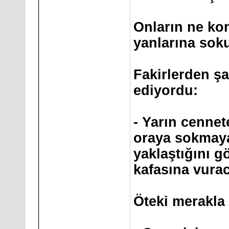
Onların ne ko
yanlarına sok
Fakirlerden şa
ediyordu:
- Yarın cennet
oraya sokmay
yaklaştığını 
kafasına vura
Öteki merakla