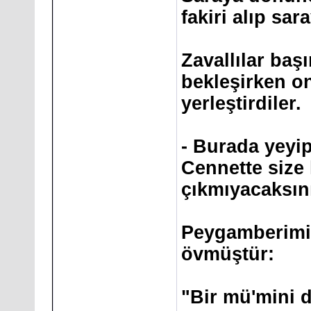
fakiri alıp sara
Zavallılar baş
bekleşirken on
yerleştirdiler.
- Burada yeyip
Cennette size
çıkmıyacaksını
Peygamberimiz
övmüştür:
"Bir mü'mini d