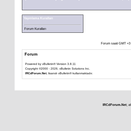
Yayınlama Kuralları
Forum Kuralları
Forum saati GMT +3 o
Forum
Powered by vBulletin® Version 3.8.11
Copyright ©2000 - 2026, vBulletin Solutions Inc.
IRCdForum.Net
, lisanslı vBulletin® kullanmaktadır.
IRCdForum.Net
; a