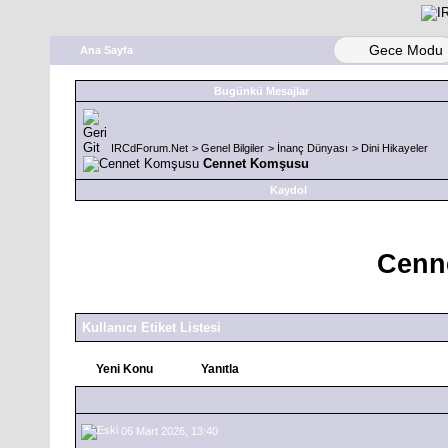
Gece Modu
Ana Sayfa
Bugünkü Mesajlar
IRCdForum.Net
>
Genel Bilgiler
>
İnanç Dünyası
>
Dini Hikayeler
Cennet Komşusu
Kaydol
Cenn
Kullanıcı Etiket Listesi
Yeni Konu
Yanıtla
06 Mart 2026, 13:40