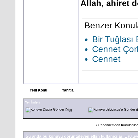
Allah, ahiret d
Benzer Konul
Bir Tuğlası
Cennet Çorb
Cennet
Yeni Konu
Yanıtla
Yer İmleri
Digg
d
«
Cehennemden Kurtulabilec
Şu anda bu konuyu görüntüleyen etkin kullanıcılar: 1
(0 üy