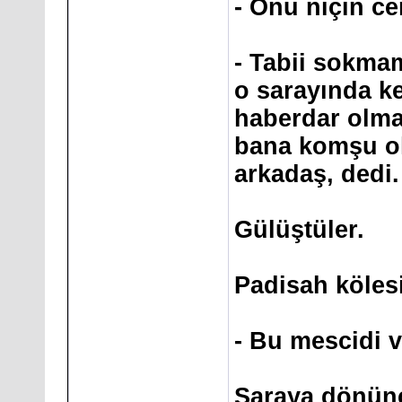
- Onu niçin c
- Tabii sokma
o sarayında k
haberdar olma
bana komşu o
arkadaş, dedi.
Gülüştüler.
Padisah köles
- Bu mescidi 
Saraya dönünc