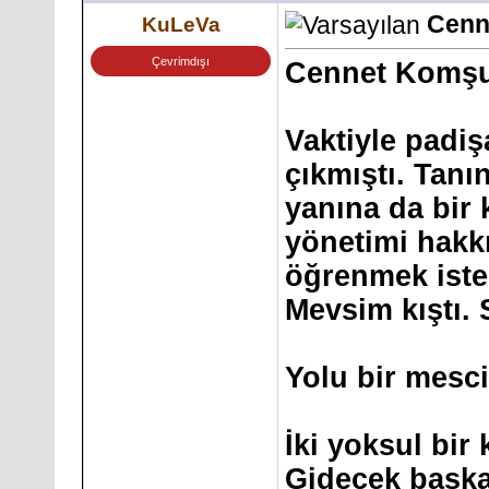
Cenn
KuLeVa
Çevrimdışı
Cennet Komş
Vaktiyle padiş
çıkmıştı. Tanı
yanına da bir 
yönetimi hak
öğrenmek iste
Mevsim kıştı.
Yolu bir mesc
İki yoksul bir
Gidecek başka 