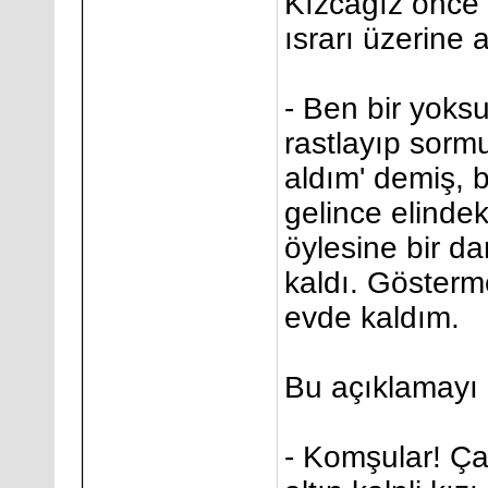
Kızcağız önce
ısrarı üzerine 
- Ben bir yoks
rastlayıp sormu
aldım' demiş, 
gelince elinde
öylesine bir da
kaldı. Gösterm
evde kaldım.
Bu açıklamayı
- Komşular! Ça