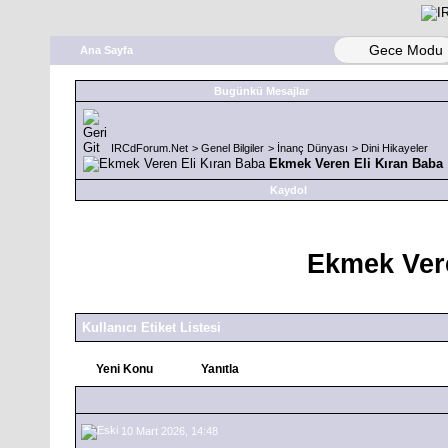
Gece Modu
Ana Sayfa
Bugünkü Mesajlar
IRCdForum.Net
>
Genel Bilgiler
>
İnanç Dünyası
>
Dini Hikayeler
Ekmek Veren Eli Kıran Baba
Kaydol
Ekmek Vere
Kullanıcı Etiket Listesi
Yeni Konu
Yanıtla
10 Mart 2026, 14:48