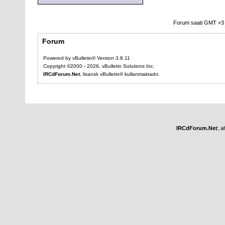
Forum saati GMT +3 o
Forum
Powered by vBulletin® Version 3.8.11
Copyright ©2000 - 2026, vBulletin Solutions Inc.
IRCdForum.Net
, lisanslı vBulletin® kullanmaktadır.
IRCdForum.Net
; a