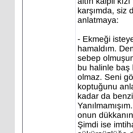
altın kalpli kı
karşımda, siz d
anlatmaya:
- Ekmeği istey
hamaldım. Deme
sebep olmuşum
bu halinle baş
olmaz. Seni gö
koptuğunu anl
kadar da benz
Yanılmamışım. 
onun dükkanını
Şimdi ise imtih