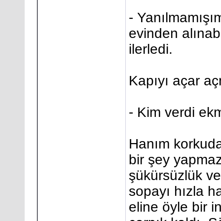
- Yanılmamışı
evinden alınab
ilerledi.
Kapıyı açar a
- Kim verdi e
Hanım korkudan
bir şey yapma
şükürsüzlük ve c
sopayı hızla h
eline öyle bir i