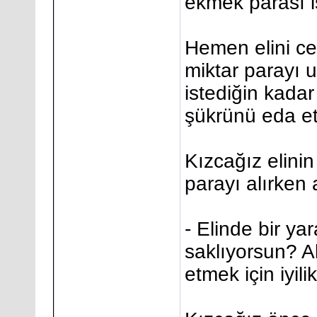
ekmek parası 
Hemen elini ceb
miktar parayı 
istediğin kadar
şükrünü eda et
Kızcağız elinin
parayı alırken 
- Elinde bir ya
saklıyorsun? A
etmek için iyil