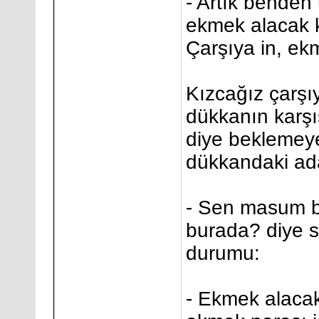
- Artık benden
ekmek alacak 
Çarşıya in, ekm
Kızcağız çarşıy
dükkanın karşı
diye beklemeye
dükkandaki ad
- Sen masum bi
burada? diye s
durumu:
- Ekmek alacak