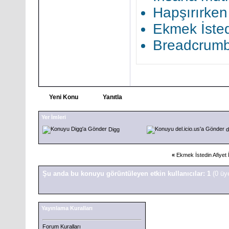
Hapşırırken
Ekmek İsted
Breadcrumbi
Yeni Konu
Yanıtla
Yer İmleri
Digg
d
«
Ekmek İstedin Afiyet 
Şu anda bu konuyu görüntüleyen etkin kullanıcılar: 1
(0 üy
Yayınlama Kuralları
Forum Kuralları