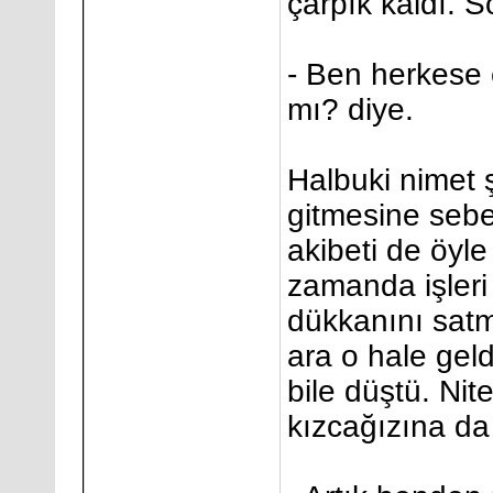
çarpık kaldı. 
- Ben herkese
mı? diye.
Halbuki nimet 
gitmesine sebe
akibeti de öyle
zamanda işleri 
dükkanını satm
ara o hale gel
bile düştü. Ni
kızcağızına da