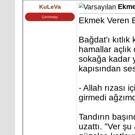
Ekme
KuLeVa
Çevrimdışı
Ekmek Veren E
Bağdat'ı kıtlık
hamallar açlık 
sokağa kadar y
kapısından ses
- Allah rızası 
girmedi ağzım
Tandırın başın
uzattı. "Ver ş