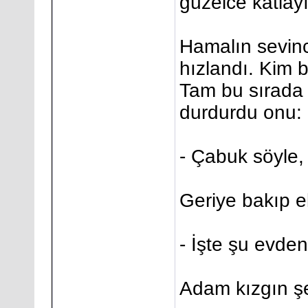
güzelce katlay
Hamalın sevinc
hızlandı. Kim b
Tam bu sırada k
durdurdu onu:
- Çabuk söyle,
Geriye bakıp eli
- İşte şu evden
Adam kızgın şe