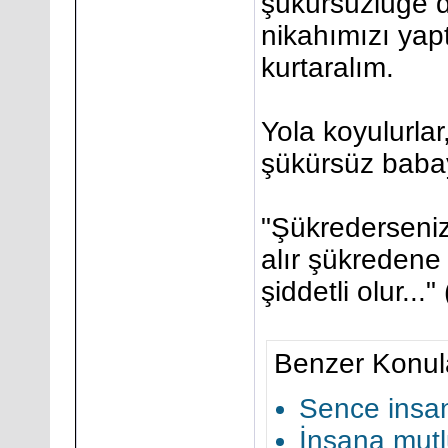
şükürsüzlüğe 
nikahımızı yapt
kurtaralım.
Yola koyulurla
şükürsüz babay
"Şükrederseniz
alır şükredene
şiddetli olur...
Benzer Konul
Sence insan
İnsana mutl