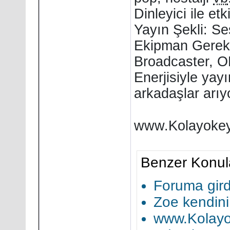
Dinleyici ile et
Yayın Şekli: Ses
Ekipman Gereks
Broadcaster, 
Enerjisiyle yay
arkadaşlar arıy
www.Kolayokey
Benzer Konul
Foruma gird
Zoe kendini 
www.Kolayo