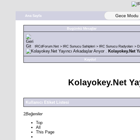
Gece Modu
Ana Sayfa
Bugünkü Mesajlar
IRCdForum.Net
>
IRC Sunucu Sahipleri
>
IRC Sunucu Radyoları
>
D
Kolayokey.Net Ya
Kaydol
Kolayokey.Net Yay
Kullanıcı Etiket Listesi
2
Beğeniler
Top
All
This Page