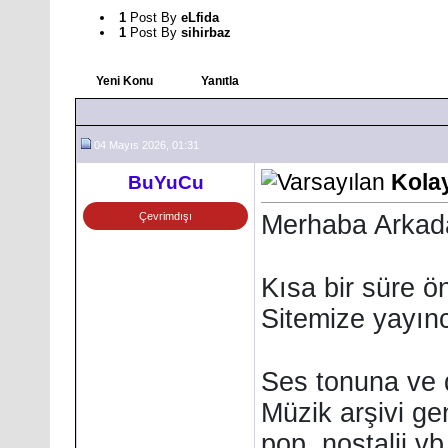
1
Post By
eLfida
1
Post By
sihirbaz
Yeni Konu
Yanıtla
04 Mayıs 2026, 01:31
Kolay
BuYuCu
Çevrimdışı
Merhaba Arkada
Kısa bir süre 
Sitemize yayınc
Ses tonuna ve 
Müzik arşivi gen
pop, nostalji
vb