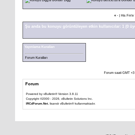
«
- |
His Fm'e 
Şu anda bu konuyu görüntüleyen etkin kullanıcılar: 1
(0 üy
Yayınlama Kuralları
Forum Kuralları
Forum saati GMT +3 o
Forum
Powered by vBulletin® Version 3.8.11
Copyright ©2000 - 2026, vBulletin Solutions Inc.
IRCdForum.Net
, lisanslı vBulletin® kullanmaktadır.