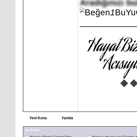
Aradığınızı b
1
BuYu
___________
Yeni Konu
Yanıtla
Yer İmleri
Digg
d