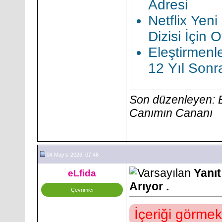
Adresi
Netflix Yeni
Dizisi İçin
Eleştirmenle
12 Yıl Sonra
Son düzenleyen: 
Canımın Cananı
04 Mayıs 2026, 07:46
Yanıt
eLfida
Arıyor .
Çevrimiçi
İçeriği görmek