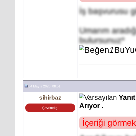
İş başvurusu gi
Umarım aradığı
bulursunuz*
1
BuYu
___________
04 Mayıs 2026, 08:51
Yanıt
sihirbaz
Arıyor .
Çevrimdışı
İçeriği görmek