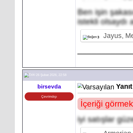
Ben işin şaka
istekli olsaydı 
Jayus, Me
3
___________
26 Şubat 2026, 22:58
Yanıt
birsevda
Çevrimdışı
İçeriği görmek
iyi satışlar güz