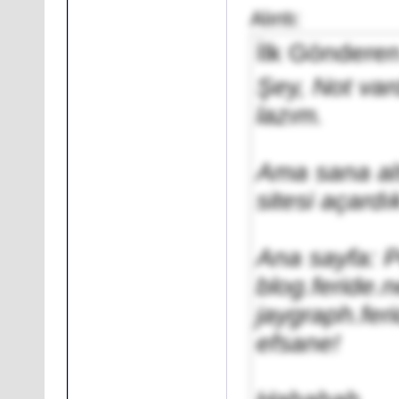
Alıntı:
İlk Göndere
Şey, Not var
lazım.
Ama sana al
sitesi açardı
Ana sayfa: P
blog.feride.n
jaygraph.feri
efsane!