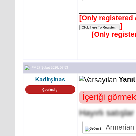
___________
[Only registered 
]
[Only registe
27 Şubat 2026, 07:53
Yanıt
Kadirşinas
Çevrimdışı
İçeriği görmek
Hayırlı satışlar
Armerian
1