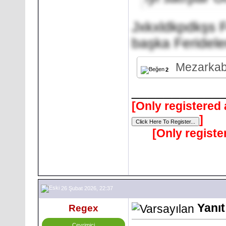
Jxkxldkpdkşs F
başka Ferideler
Mezarkab
2
___________
[Only registered 
]
[Only registe
26 Şubat 2026, 22:37
Yanıt
Regex
Çevrimiçi