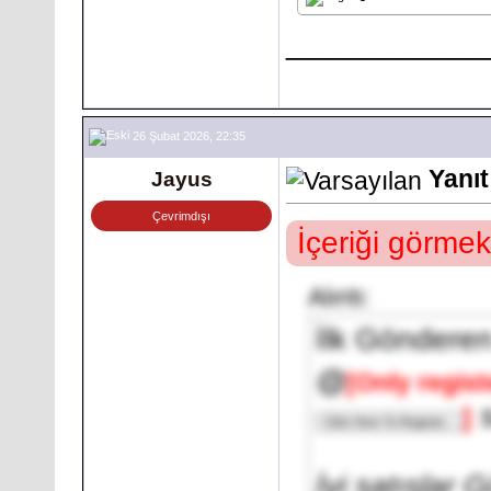
___________
26 Şubat 2026, 22:35
Yanıt
Jayus
Çevrimdışı
İçeriği görmek
Alıntı:
İlk Göndere
@
[Only regist
s
]
İyi satışlar