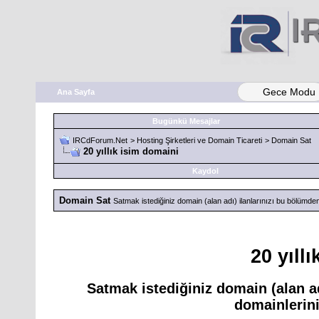
Gece Modu
Ana Sayfa
Bugünkü Mesajlar
IRCdForum.Net
>
Hosting Şirketleri ve Domain Ticareti
>
Domain Sat
20 yıllık isim domaini
Kaydol
Domain Sat
Satmak istediğiniz domain (alan adı) ilanlarınızı bu bölümden o
20 yıll
Satmak istediğiniz domain (alan ad
domainleriniz