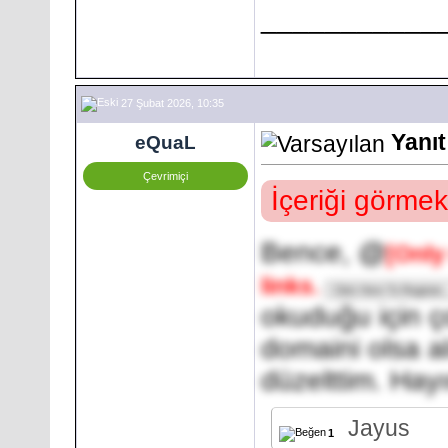
___________
27 Şubat 2026, 10:35
Yanıt
eQuaL
Çevrimiçi
İçeriği görmek
Bence, @
[Only
links.
okuduğu için ç
domaini olsa al
düzelttim. Hayır
Jayus
1