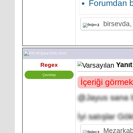
Forumdan bi
birsevda,
2
26 Şubat 2026, 20:43
Yanıt
Regex
Çevrimiçi
İçeriği görmek
@
Jayus
sana 
İyi satışlar Gö
Mezarkabu
3