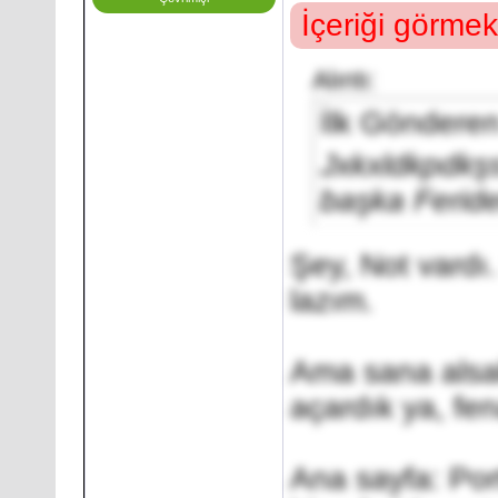
İçeriği görmek
Alıntı:
İlk Göndere
Jxkxldkpdkşs
başka Feridel
Şey, Not vardı
lazım.
Ama sana alsak
açardık ya, fe
Ana sayfa: Por