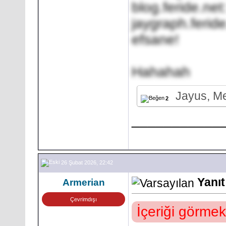
blog.feride.net
jaygraph.feride
efsane!
Hahahah
Jayus, M
2
___________
26 Şubat 2026, 22:42
Yanıt
Armerian
Çevrimdışı
İçeriği görmek