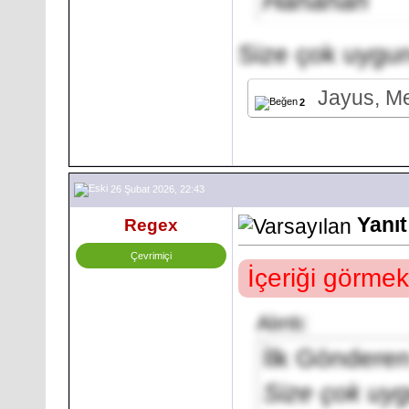
Hahahah
Size çok uygun
Jayus, M
2
26 Şubat 2026, 22:43
Yanıt
Regex
Çevrimiçi
İçeriği görmek
Alıntı:
İlk Göndere
Size çok uyg