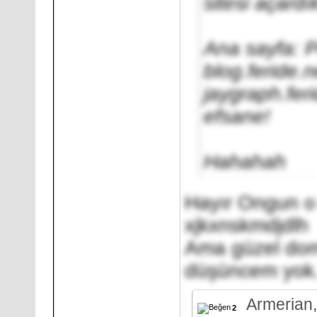
sitesi açardı
Ana sayfa: P
blog.feride.n
jaygraph.feri
efsane!
Hahahah
Hayır Ongun o
xjkxnskmdjdlh
Ama güzel dom
düşüncem yok
Armerian
2