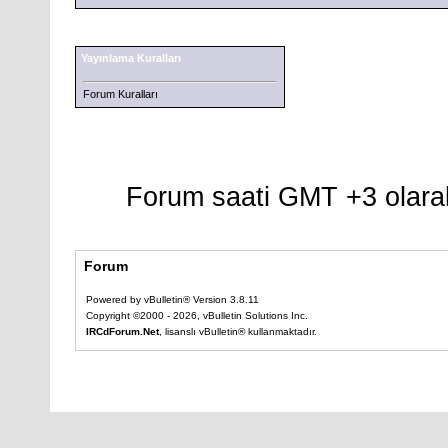
Yayınlama Kuralları
Forum Kuralları
Forum saati GMT +3 olarak
Forum
Powered by vBulletin® Version 3.8.11
Copyright ©2000 - 2026, vBulletin Solutions Inc.
IRCdForum.Net
, lisanslı vBulletin® kullanmaktadır.