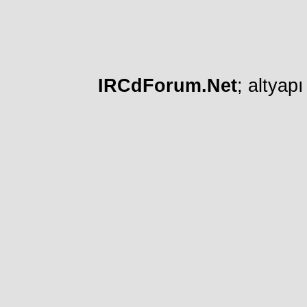
IRCdForum.Net
; altyap