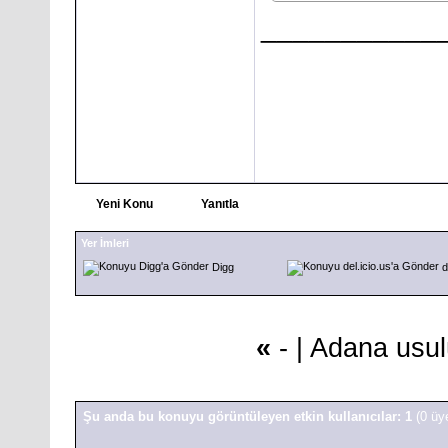
___________
Yeni Konu
Yanıtla
Yer İmleri
Digg
d
«
- |
Adana usulü 
Şu anda bu konuyu görüntüleyen etkin kullanıcılar: 1
(0 üy