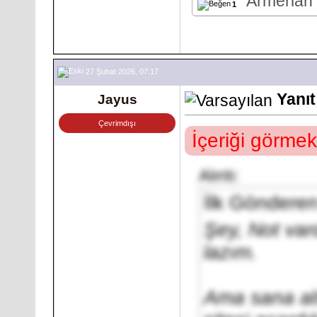
Armerian
1
27 Şubat 2026, 07:17
Yanıt
Jayus
Çevrimdışı
İçeriği görmek
Alıntı:
İlk Göndere
Şey, Not var
lazım.
Ama sana al