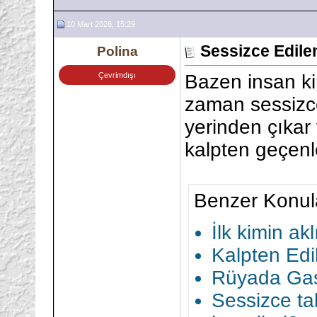
10 Mart 2026, 15:29
Sessizce Edile
Polina
Çevrimdışı
Bazen insan ki
zaman sessizce
yerinden çıkar 
kalpten geçenler
Benzer Konul
İlk kimin ak
Kalpten Edi
Rüyada Gas
Sessizce ta