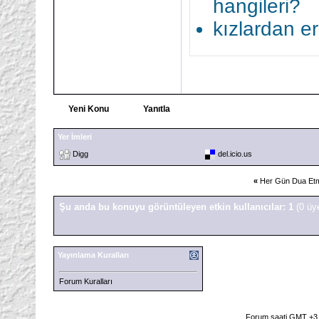
hangileri?
kızlardan e
Yeni Konu
Yanıtla
Yer İmleri
Digg
del.icio.us
«
Her Gün Dua Et
Şu anda bu konuyu görüntüleyen etkin kullanıcılar: 1
(0 üy
Yayınlama Kuralları
Forum Kuralları
Forum saati GMT +3 o