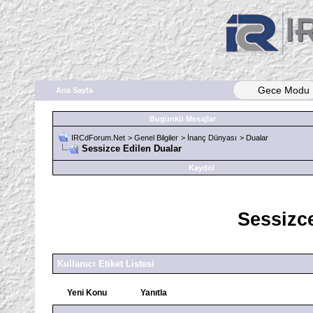
Gece Modu
Ana Sayfa
Bugünkü Mesajlar
IRCdForum.Net
>
Genel Bilgiler
>
İnanç Dünyası
>
Dualar
Sessizce Edilen Dualar
Kaydol
Sessizc
Kullanıcı Etiket Listesi
Yeni Konu
Yanıtla