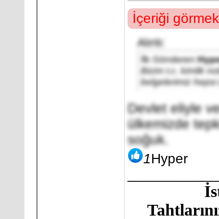
İçeriği görmek
Alıntı:
İlk Gönderen
Hype
Bizim t.c. kimlik no
belgelerimiz hepsi
Devlet eliyle ve
ülkemizde tepki
soğuk.
1
Hyper
___________
İ
Tahtlarını