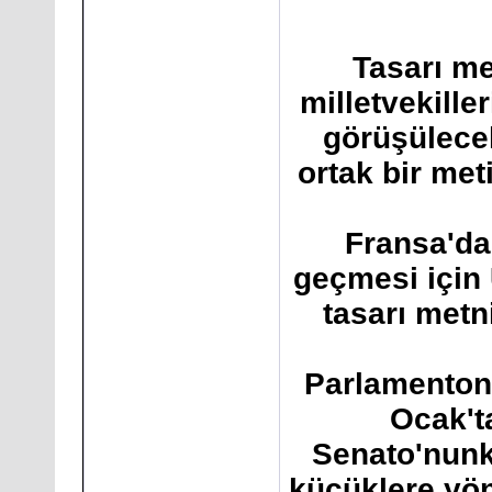
Tasarı me
milletvekill
görüşülece
ortak bir me
Fransa'da
geçmesi için 
tasarı metn
Parlamentonu
Ocak'ta
Senato'nunk
küçüklere yö