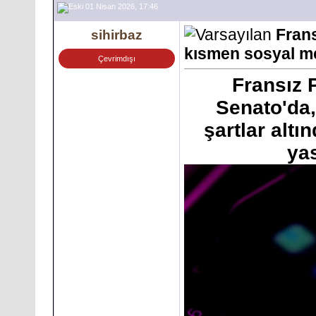
01 Nisan 2026, 17:46
Fran
sihirbaz
kısmen sosyal med
Çevrimdışı
Fransız 
Senato'da,
şartlar alt
yas