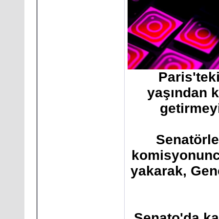
Paris'te
yaşından k
getirmeyi
Senatörle
komisyonunca 
yakarak, Gen
Senato'da ka