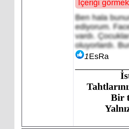
İçeriği görmek
Ben hala bunu
ediyorum. Face
vardı. Çocukla
oluyorlardı. B
1
EsRa
___________
İ
Tahtlarını
Bir 
Yalnı