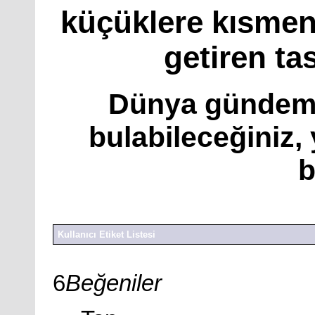
küçüklere kısmen
getiren tas
Dünya gündemi
bulabileceğiniz,
b
Kullanıcı Etiket Listesi
6
Beğeniler