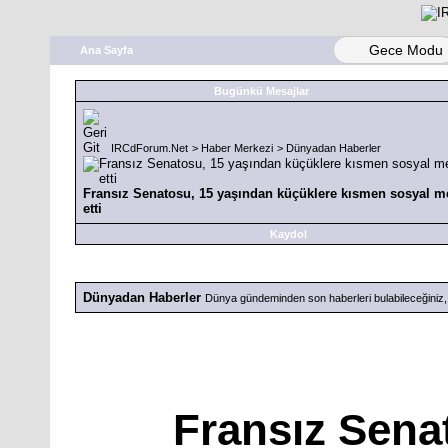
Gece Modu
Ana Sayfa
Bugünkü Mesajlar
IRCdForum.Net
>
Haber Merkezi
>
Dünyadan Haberler
Fransız Senatosu, 15 yaşından küçüklere kısmen sosyal me
etti
Kaydol
Dünyadan Haberler
Dünya gündeminden son haberleri bulabileceğiniz,
Fransız Sena