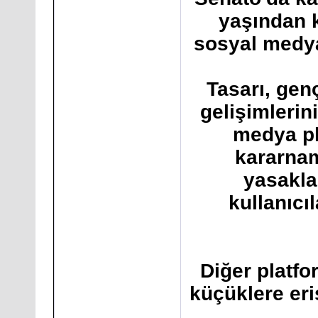
yaşından k
sosyal medya
Tasarı, genç
gelişimlerin
medya pla
kararnam
yasakla
kullanıcı
Diğer platfo
küçüklere eriş