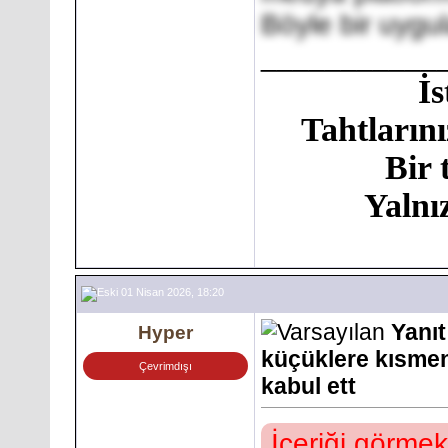
Böyle bir uygul
___________
İ
Tahtlarını
Bir 
Yalnı
01 Nisan 2026, 18:20
Yanıt
Hyper
küçüklere kısmen
Çevrimdışı
kabul ett
İçeriği görmek