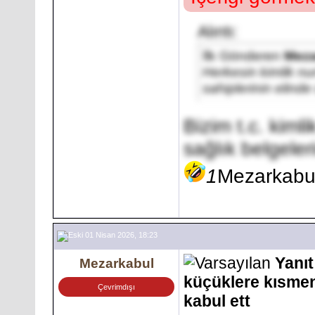
Alıntı:
İlk Gönderen
Meza
Herkesin kimlik n
sahiplerinin elinde
Bizim t.c. kimli
sağlık belgeler
1
Mezarkabu
01 Nisan 2026, 18:23
Yanıt
Mezarkabul
küçüklere kısmen
Çevrimdışı
kabul ett