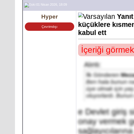
01 Nisan 2026, 18:09
Yanıt
Hyper
küçüklere kısmen
Çevrimdışı
kabul ett
İçeriği görmek
Alıntı:
İlk Gönderen
Meza
Ben hala bunun na
üye olmak için yaş
oluyorlardı. Bunu
e Devlet giriş s
onay vermek ge
sağlayıcılarına