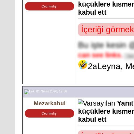
küçüklere kısmen
Çevrimdışı
kabul ett
İçeriği görmek
Bu işte kesin 
can see links.
2
aLeyna, M
01 Nisan 2026, 17:50
Yanıt
Mezarkabul
küçüklere kısmen
Çevrimdışı
kabul ett