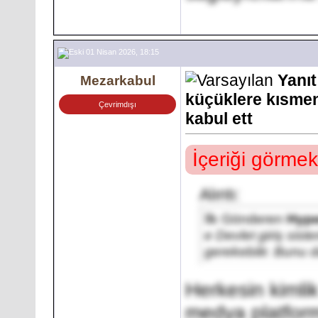
01 Nisan 2026, 18:15
Yanıt
Mezarkabul
küçüklere kısmen
Çevrimdışı
kabul ett
İçeriği görmek
Alıntı:
İlk Gönderen
Hype
e Devlet giriş sist
gerekebilir. Bunu d
Herkesin kiml
medya platforml