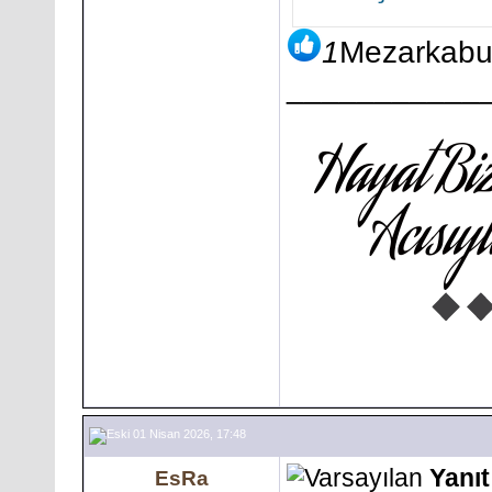
1
Mezarkabu
___________
01 Nisan 2026, 17:48
Yanıt
EsRa