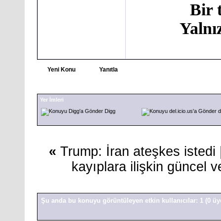
Bir 
Yalnı
Yeni Konu
Yanıtla
Yer İmleri
Digg
d
«
Trump: İran ateşkes istedi
kayıplara ilişkin güncel v
Şu anda bu konuyu görüntüleyen etkin kullanıcılar: 1
(0 üy