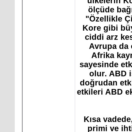
ülkelerin K
ölçüde bağı
"Özellikle 
Kore gibi bü
ciddi arz kes
Avrupa da 
Afrika kay
sayesinde et
olur. ABD i
doğrudan etki
etkileri ABD e
Kısa vadede,
primi ve iht