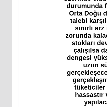
durumunda fi
Orta Doğu d
talebi karş
sınırlı arz
zorunda kalac
stokları de
çalışılsa d
dengesi yüks
uzun sü
gerçekleşece
gerçekleşm
tüketicile
hassastır 
yapıla