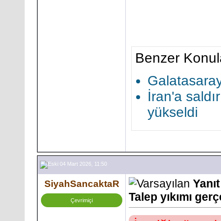
Benzer Konul
Galatasaray'
İran'a saldır
yükseldi
04 Mart 2026, 11:50
Yanıt
SiyahSancaktaR
Talep yıkımı gerç
Çevrimiçi