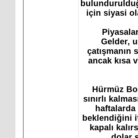
bulunduruldu
için siyasi 
Piyasalar
Gelder, u
çatışmanın s
ancak kısa v
Hürmüz Boğ
sınırlı kalma
haftalarda
beklendiğini 
kapalı kalırs
dolar s