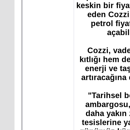
keskin bir fiy
eden Cozzi,
petrol fiya
açabi
Cozzi, vade
kıtlığı hem de
enerji ve ta
artıracağına 
"Tarihsel b
ambargosu, 
daha yakın 
tesislerine y