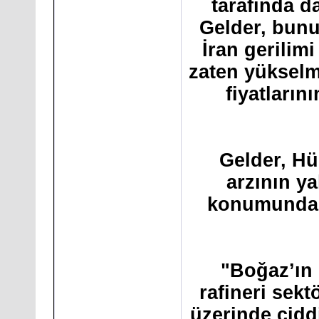
tarafında d
Gelder, bunu
İran gerilimi
zaten yükselm
fiyatların
Gelder, Hü
arzının ya
konumunda 
"Boğaz’ın 
rafineri sekt
üzerinde cidd