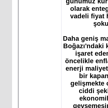
günümüz küre
olarak enteg
vadeli fiyat 
şoku
Daha geniş ma
Boğazı'ndaki k
işaret ede
öncelikle enfl
enerji maliyet
bir kapan
gelişmekte 
ciddi şek
ekonomil
gevşemesini