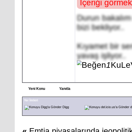
İçeriği görmek
Durun bakalım 
bizi bekliyor..
Kıyamet bir se
yavaş işliyor..
1
KuLe
Yeni Konu
Yanıtla
Yer İmleri
Digg
d
«
Emtia piyasalarında jeopoliti