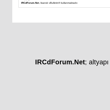
IRCdForum.Net
, lisanslı vBulletin® kullanmaktadır.
IRCdForum.Net
; altyap