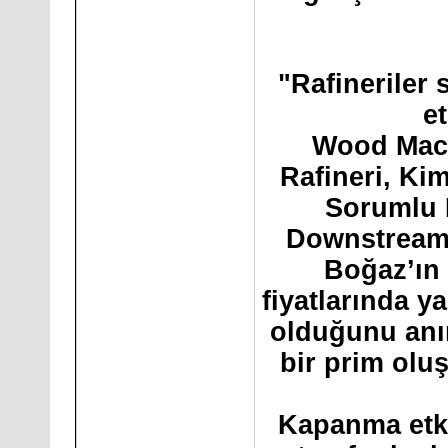
"Rafineriler s
e
Wood Mack
Rafineri, Ki
Sorumlu 
Downstream 
Boğaz’ın 
fiyatlarında 
olduğunu anı
bir prim olu
Kapanma etki