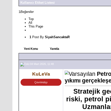
Kullanıcı Etiket Listesi
1
Beğeniler
Top
All
This Page
1
Post By
SiyahSancaktaR
Yeni Konu
Yanıtla
04 Mart 2026, 11:48
Petro
KuLeVa
yıkımı gerçekleşe
Çevrimdışı
Stratejik g
riski, petrol 
Uzmanlar