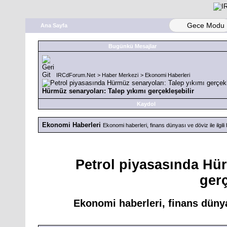
Gece Modu
Ana Sayfa
Bugünkü Mesajlar
IRCdForum.Net
>
Haber Merkezi
>
Ekonomi Haberleri
Hürmüz senaryoları: Talep yıkımı gerçekleşebilir
Kaydol
Ekonomi Haberleri
Ekonomi haberleri, finans dünyası ve döviz ile ilgil
Petrol piyasasında Hür
gerç
Ekonomi haberleri, finans dünyas