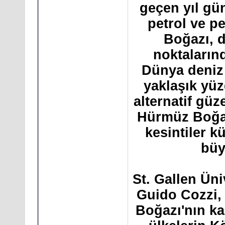
geçen yıl gü
petrol ve p
Boğazı, d
noktaların
Dünya deniz 
yaklaşık yü
alternatif güz
Hürmüz Boğaz
kesintiler k
büy
St. Gallen Ün
Guido Cozzi,
Boğazı'nın k