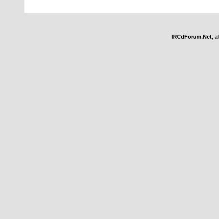
IRCdForum.Net
; a