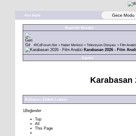
Gece Modu
Ana Sayfa
Bugünkü Mesajlar
IRCdForum.Net
>
Haber Merkezi
>
Televizyon Dünyası
>
Film Analizl
Karabasan 2026 - Film Anali
Kaydol
Karabasan 2
Kullanıcı Etiket Listesi
1
Beğeniler
Top
All
This Page