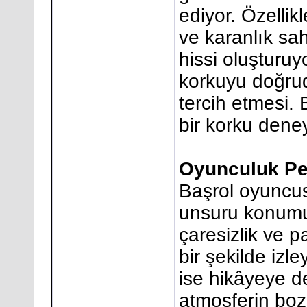
ediyor. Özellik
ve karanlık sah
hissi oluşturuy
korkuyu doğrud
tercih etmesi. 
bir korku dene
Oyunculuk Pe
Başrol oyuncus
unsuru konumu
çaresizlik ve 
bir şekilde izl
ise hikâyeye de
atmosferin boz