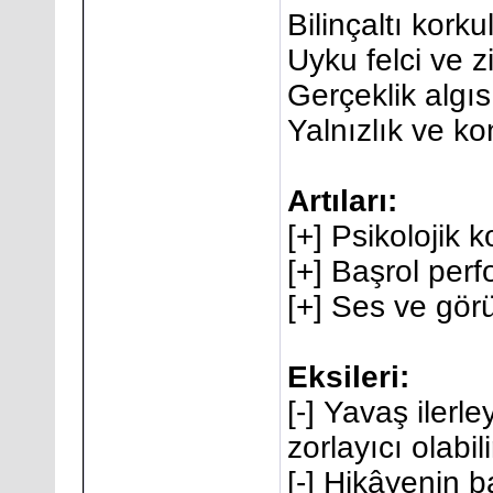
Bilinçaltı korku
Uyku felci ve z
Gerçeklik algıs
Yalnızlık ve ko
Artıları:
[+] Psikolojik 
[+] Başrol perf
[+] Ses ve gör
Eksileri:
[-] Yavaş ilerle
zorlayıcı olabili
[-] Hikâyenin ba