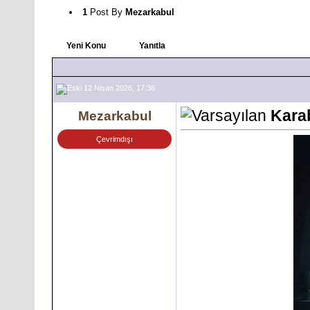
1
Post By
Mezarkabul
Yeni Konu
Yanıtla
12 Nisan 2026, 17:36
Karab
Mezarkabul
Çevrimdışı