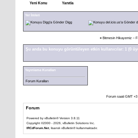
Yeni Konu
Yanıtla
Yer İmleri
Digg
d
«
Bitmesin Hikayemiz – Fi
Şu anda bu konuyu görüntüleyen etkin kullanıcılar: 1
(0 üy
Yayınlama Kuralları
Forum Kuralları
Forum saati GMT +3 o
Forum
Powered by vBulletin® Version 3.8.11
Copyright ©2000 - 2026, vBulletin Solutions Inc.
IRCdForum.Net
, lisanslı vBulletin® kullanmaktadır.