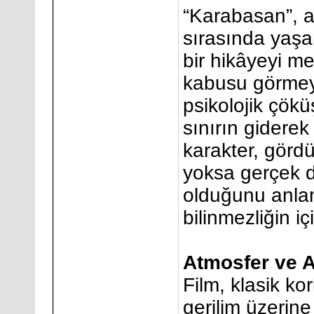
“Karabasan”, a
sırasında yaş
bir hikâyeyi me
kabusu görmeye
psikolojik çök
sınırın giderek
karakter, gördü
yoksa gerçek d
olduğunu anlam
bilinmezliğin iç
Atmosfer ve A
Film, klasik ko
gerilim üzerine