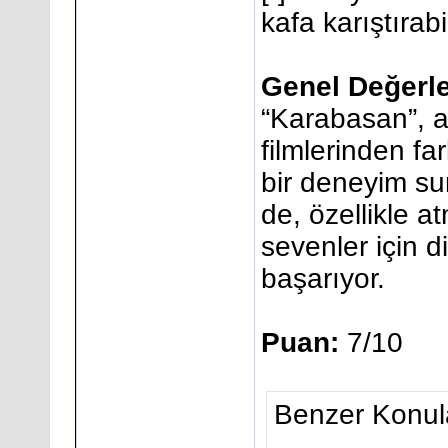
kafa karıştırabil
Genel Değerl
“Karabasan”, a
filmlerinden fa
bir deneyim su
de, özellikle a
sevenler için d
başarıyor.
Puan:
7/10
Benzer Konul