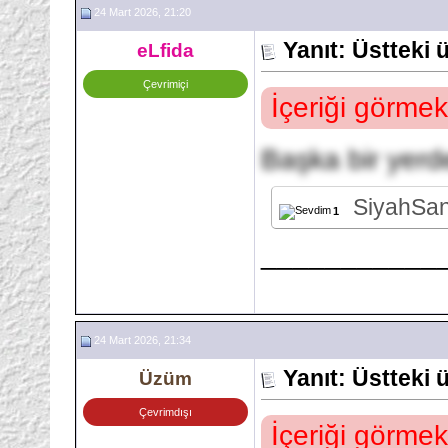
24 Mart 2026, 21:20
Yanıt: Üstteki
eLfida
Çevrimiçi
İçeriği görmek
Başka bir yerd
SiyahSa
1
___________
24 Mart 2026, 21:34
Yanıt: Üstteki
Üzüm
Çevrimdışı
İçeriği görmek