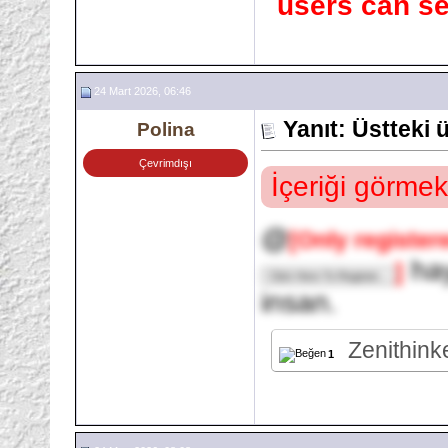
users can se
24 Mart 2026, 06:46
Yanıt: Üstteki
Polina
Çevrimdışı
İçeriği görmek
@
[Only register
hay
]
insan.
Zenithin
1