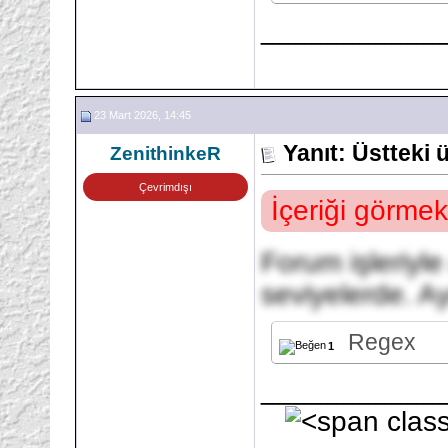
___________
23 Mart 2026, 14:45
Yanıt: Üstteki
ZenithinkeR
Çevrimdışı
İçeriği görmek
Forum işleriyle
seviyelerde. Ay
Regex
1
___________