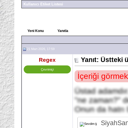
Kullanıcı Etiket Listesi
Yeni Konu
Yanıtla
21 Mart 2026, 17:59
Yanıt: Üstteki
Regex
Çevrimiçi
İçeriği görmek
Üstad adamdır. 
"ne zaman?" d
Onun da hatrı
SiyahSa
1