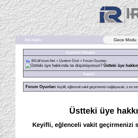
Gece Modu
Ana Sayfa
Bugünkü Mesajlar
IRCdForum.Net
>
Üyelere Özel
>
Forum Oyunları
Üstteki üye hakk
Kaydol
Forum Oyunları
Keyifli, eğlenceli vakit geçirmenizi sağlayacak; o en sev
Üstteki üye hak
Keyifli, eğlenceli vakit geçirmenizi