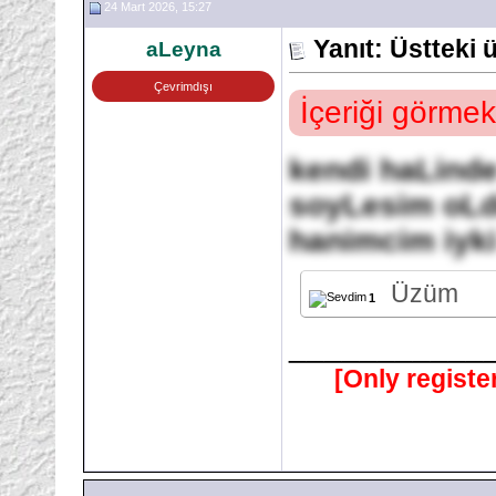
24 Mart 2026, 15:27
Yanıt: Üstteki
aLeyna
Çevrimdışı
İçeriği görmek
kendi haLind
soyLesim oLd
hanimcim iyk
Üzüm
1
___________
[Only registe