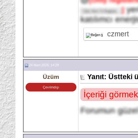
yen
]
katılımcı enerj
czmert
1
24 Mart 2026, 14:29
Yanıt: Üstteki
Üzüm
Çevrimdışı
İçeriği görmek
Forumun güzel 