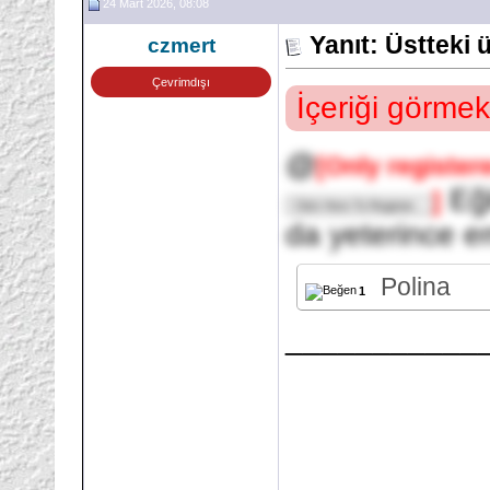
24 Mart 2026, 08:08
Yanıt: Üstteki
czmert
Çevrimdışı
İçeriği görmek
@
[Only register
Eğl
]
da yeterince 
Polina
1
___________