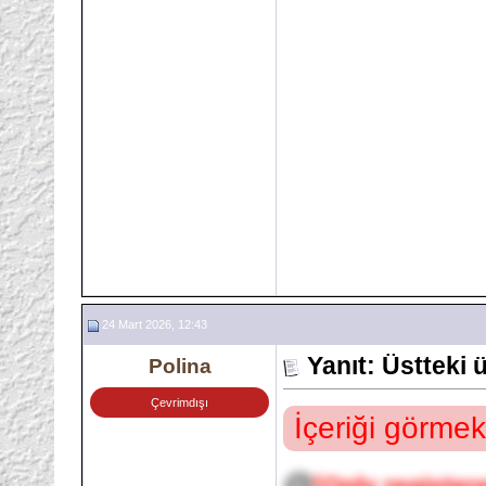
24 Mart 2026, 12:43
Yanıt: Üstteki
Polina
Çevrimdışı
İçeriği görmek
@
[Only register