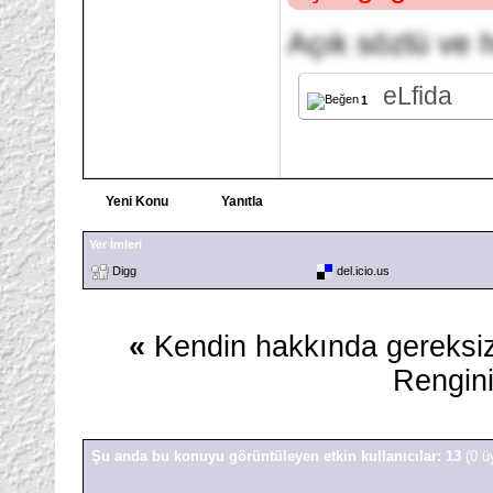
Açık sözlü ve h
eLfida
1
Yeni Konu
Yanıtla
Yer İmleri
Digg
del.icio.us
«
Kendin hakkında gereksiz 
Rengini
Şu anda bu konuyu görüntüleyen etkin kullanıcılar: 13
(0 ü