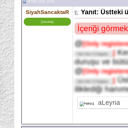
24 Mart 2026, 15:41
Yanıt: Üstteki
SiyahSancaktaR
Çevrimiçi
İçeriği görmek
@
[Only register
Ken
]
duruşu ve bütün
@
[Only register
Üst
]
iliklediği han
aLeyna
1