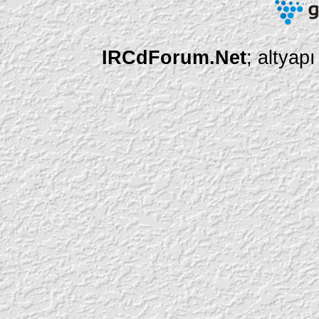
IRCdForum.Net
; altyap