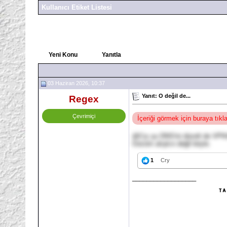
Kullanıcı Etiket Listesi
Yeni Konu
Yanıtla
03 Haziran 2026, 10:37
Yanıt: O değil de...
Regex
Çevrimiçi
İçeriği görmek için buraya tık
@
Cry
şu DNS'ini düzelt de VPN'
Gözüm alışkın değil böyle.
1
Cry
__________________