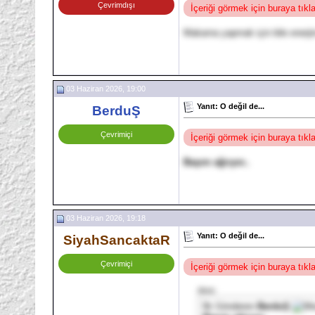
Çevrimdışı
İçeriği görmek için buraya tık
Makarna yapmak için bile enerj
03 Haziran 2026, 19:00
Yanıt: O değil de...
BerduŞ
Çevrimiçi
İçeriği görmek için buraya tık
Başım ağrıyor..
03 Haziran 2026, 19:18
Yanıt: O değil de...
SiyahSancaktaR
Çevrimiçi
İçeriği görmek için buraya tık
Alıntı:
İlk Gönderen
BerduŞ