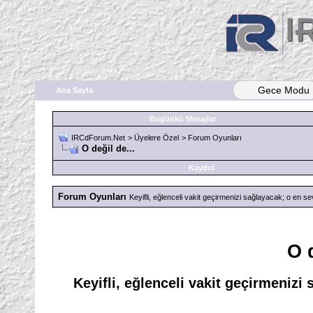
Gece Modu
Ana Sayfa
Bugünkü Mesajlar
IRCdForum.Net
>
Üyelere Özel
>
Forum Oyunları
O değil de...
Kaydol
Forum Oyunları
Keyifli, eğlenceli vakit geçirmenizi sağlayacak; o en sev
O d
Keyifli, eğlenceli vakit geçirmenizi