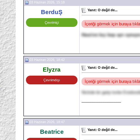
03 Haziran 2026, 15:18
Yanıt: O değil de...
BerduŞ
Çevrimiçi
İçeriği görmek için buraya tık
Hava'nın kıçı başı ayrı oynuyo
03 Haziran 2026, 18:42
Yanıt: O değil de...
Elyzra
Çevrimdışı
İçeriği görmek için buraya tık
Nickide bir garip tovbe Estafurul
__________________
03 Haziran 2026, 18:47
Yanıt: O değil de...
Beatrice