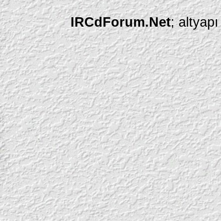
IRCdForum.Net
; altyap