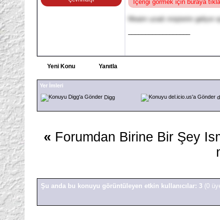
İçeriği görmek için buraya tık
Meaim uzadı müşterim geliyor a
__________________
Yeni Konu
Yanıtla
Yer İmleri
Digg
d
«
Forumdan Birine Bir Şey Is
Şu anda bu konuyu görüntüleyen etkin kullanıcılar: 3
(0 üy