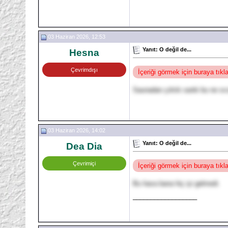
03 Haziran 2026, 12:53
Yanıt: O değil de...
Hesna
Çevrimdışı
İçeriği görmek için buraya tık
Saunadan çıktık sanki bu ne sı
03 Haziran 2026, 14:02
Yanıt: O değil de...
Dea Dia
Çevrimiçi
İçeriği görmek için buraya tık
Bu hava bana hiç iyi gelmedi.
__________________