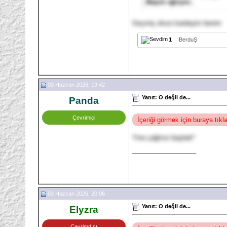
Başım ağrıyor..
Geçmiş olsun kardeşim benim
1
BerduŞ
03 Haziran 2026, 19:42
Yanıt: O değil de...
Panda
Çevrimiçi
İçeriği görmek için buraya tık
Yine yağmur başladı*
__________________
03 Haziran 2026, 20:06
Yanıt: O değil de...
Elyzra
Çevrimdışı