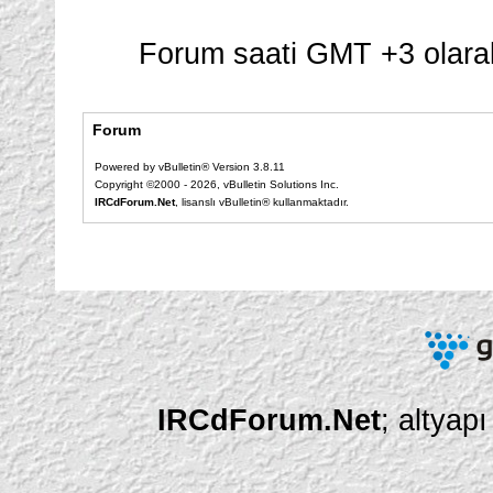
Forum saati GMT +3 olarak
Forum
Powered by vBulletin® Version 3.8.11
Copyright ©2000 - 2026, vBulletin Solutions Inc.
IRCdForum.Net
, lisanslı vBulletin® kullanmaktadır.
IRCdForum.Net
; altyap