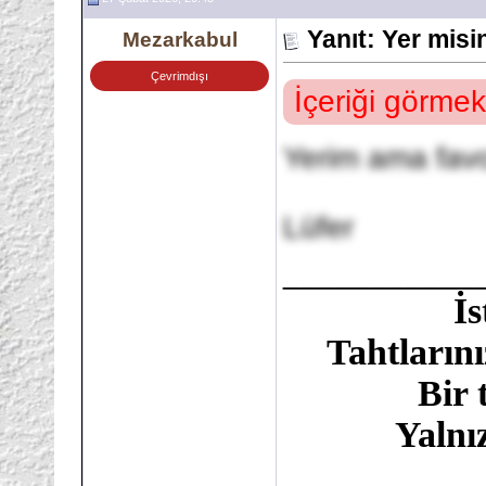
Yanıt: Yer mis
Mezarkabul
Çevrimdışı
İçeriği görmek
Yerim ama favo
Lüfer
___________
İ
Tahtlarını
Bir 
Yalnı