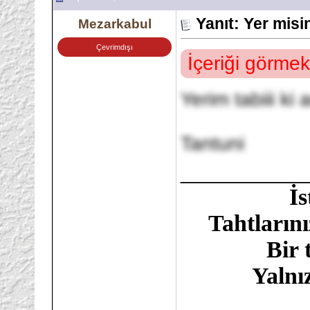
Yanıt: Yer mis
Mezarkabul
Çevrimdışı
İçeriği görmek
Yerim tabiii k
Tantuni
___________
İ
Tahtlarını
Bir 
Yalnı