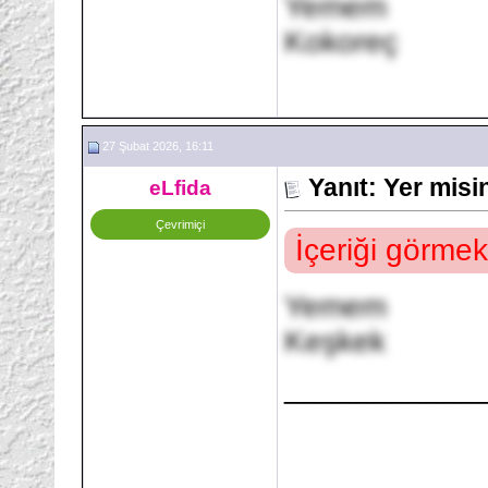
Yemem
Kokoreç
27 Şubat 2026, 16:11
Yanıt: Yer mis
eLfida
Çevrimiçi
İçeriği görmek
Yemem
Keşkek
___________