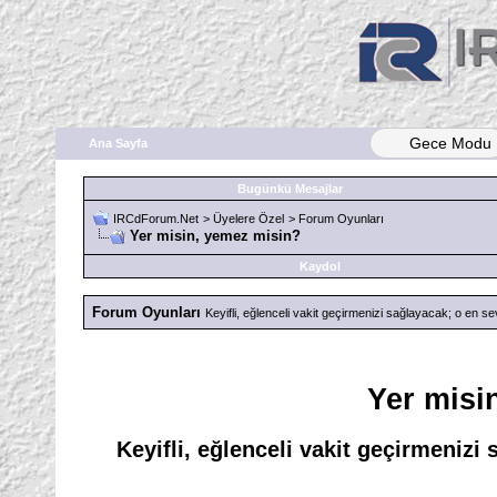
Gece Modu
Ana Sayfa
Bugünkü Mesajlar
IRCdForum.Net
>
Üyelere Özel
>
Forum Oyunları
Yer misin, yemez misin?
Kaydol
Forum Oyunları
Keyifli, eğlenceli vakit geçirmenizi sağlayacak; o en sev
Yer misi
Keyifli, eğlenceli vakit geçirmenizi