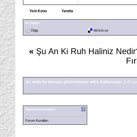
Yeni Konu
Yanıtla
Yer İmleri
Digg
del.icio.us
«
Şu An Ki Ruh Haliniz Nedir
Fır
Şu anda bu konuyu görüntüleyen etkin kullanıcılar: 1
(0 üy
Yayınlama Kuralları
Forum Kuralları