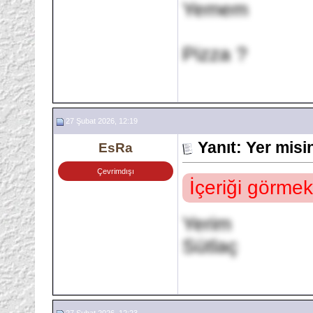
Yemem
Pizza ?
27 Şubat 2026, 12:19
Yanıt: Yer mis
EsRa
Çevrimdışı
İçeriği görmek
Yerim
Sütlaç