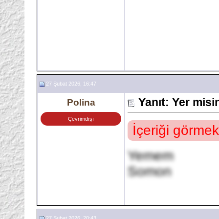
27 Şubat 2026, 16:47
Yanıt: Yer mis
Polina
Çevrimdışı
İçeriği görmek
Yemem
Somon
27 Şubat 2026, 20:43