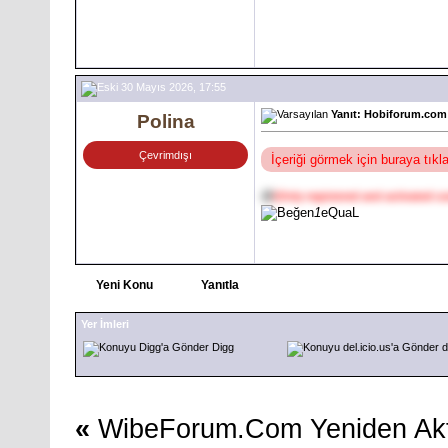
30 Mayıs 2026, 17:55
Yanıt: Hobiforum.com 
Polina
Çevrimdışı
İçeriği görmek için buraya tık
@
[Only registered and activated us
1
eQuaL
Yeni Konu
Yanıtla
Yer İmleri
Digg
d
«
WibeForum.Com Yeniden Akt