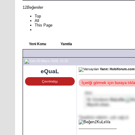
12
Beğeniler
Top
All
This Page
Yeni Konu
Yanıtla
20 Mayıs 2026, 21:32
Yanıt: Hobiforum.com 
eQuaL
Çevrimdışı
İçeriği görmek için buraya tık
Alıntı:
İlk Gönderen
KuLeVa
Hayırlı olsun .
Teşekkür ederim, çok sağ ol.
1
KuLeVa
__________________