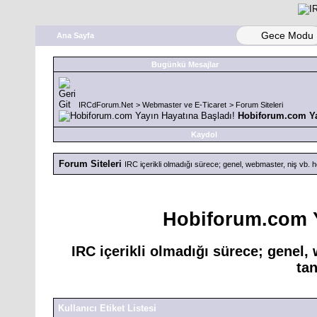
Gece Modu
Ana Sayfa
Bugünkü Mesajlar
IRCdForum.Net
>
Webmaster ve E-Ticaret
>
Forum Siteleri
Hobiforum.com Ya
Kaydol
Forum Siteleri
IRC içerikli olmadığı sürece; genel, webmaster, niş vb. her 
Hobiforum.com Y
IRC içerikli olmadığı sürece; genel, 
tan
Kullanıcı Etiket Listesi