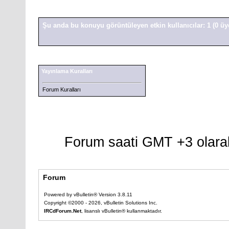
Şu anda bu konuyu görüntüleyen etkin kullanıcılar: 1
(0 üy
Yayınlama Kuralları
Forum Kuralları
Forum saati GMT +3 olarak
Forum
Powered by vBulletin® Version 3.8.11
Copyright ©2000 - 2026, vBulletin Solutions Inc.
IRCdForum.Net
, lisanslı vBulletin® kullanmaktadır.