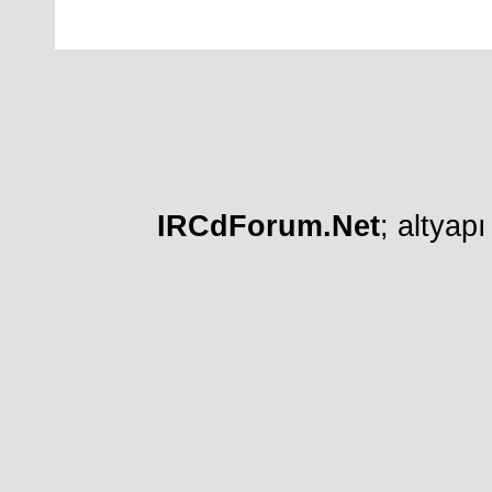
IRCdForum.Net
; altyap