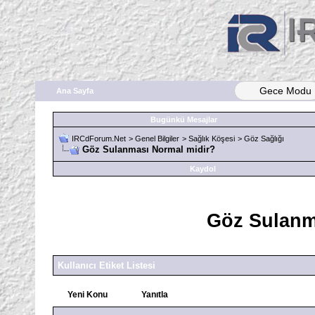
Gece Modu
Ana Sayfa
Bugünkü Mesajlar
IRCdForum.Net
>
Genel Bilgiler
>
Sağlık Köşesi
>
Göz Sağlığı
Göz Sulanması Normal midir?
Kaydol
Göz Sulanm
Kullanıcı Etiket Listesi
Yeni Konu
Yanıtla