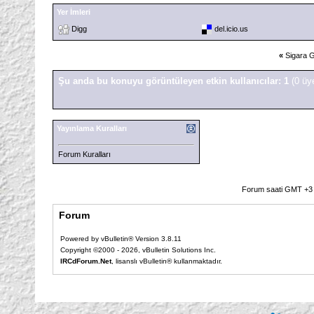
Yer İmleri
Digg
del.icio.us
«
Sigara G
Şu anda bu konuyu görüntüleyen etkin kullanıcılar: 1
(0 üy
Yayınlama Kuralları
Forum Kuralları
Forum saati GMT +3 o
Forum
Powered by vBulletin® Version 3.8.11
Copyright ©2000 - 2026, vBulletin Solutions Inc.
IRCdForum.Net
, lisanslı vBulletin® kullanmaktadır.