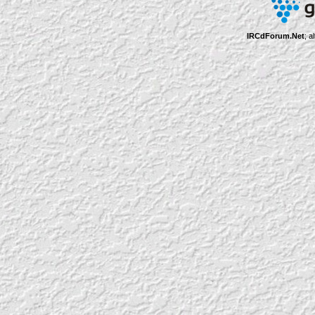
IRCdForum.Net
; a