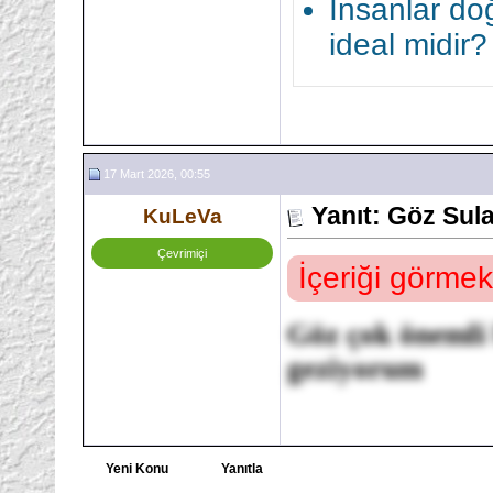
İnsanlar doğ
ideal midir?
17 Mart 2026, 00:55
Yanıt: Göz Sul
KuLeVa
Çevrimiçi
İçeriği görmek
Göz çok önemli
geziyorum
Yeni Konu
Yanıtla