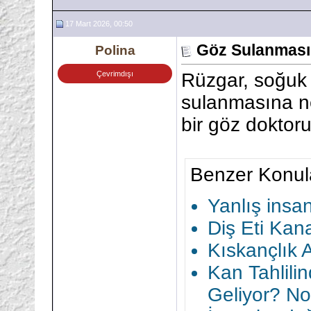
17 Mart 2026, 00:50
Göz Sulanması
Polina
Çevrimdışı
Rüzgar, soğuk
sulanmasına ne
bir göz doktor
Benzer Konul
Yanlış insan
Diş Eti Kan
Kıskançlık 
Kan Tahlili
Geliyor? No