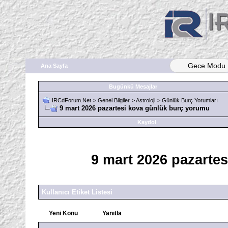
Gece Modu
Ana Sayfa
Bugünkü Mesajlar
IRCdForum.Net
>
Genel Bilgiler
>
Astroloji
>
Günlük Burç Yorumları
9 mart 2026 pazartesi kova günlük burç yorumu
Kaydol
9 mart 2026 pazarte
Kullanıcı Etiket Listesi
Yeni Konu
Yanıtla