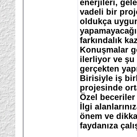
enerjileri, ge
vadeli bir pro
oldukça uygun
yapamayacağı
farkındalık ka
Konuşmalar gen
ilerliyor ve ş
gerçekten yapı
Birisiyle iş bi
projesinde orta
Özel beceriler 
İlgi alanların
önem ve dikka
faydanıza çalı