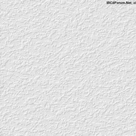
IRCdForum.Net
; a