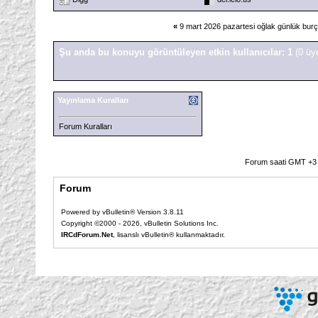
«
9 mart 2026 pazartesi oğlak günlük bur
Şu anda bu konuyu görüntüleyen etkin kullanıcılar: 1
(0 üy
Yayınlama Kuralları
Forum Kuralları
Forum saati GMT +3 o
Forum
Powered by vBulletin® Version 3.8.11
Copyright ©2000 - 2026, vBulletin Solutions Inc.
IRCdForum.Net
, lisanslı vBulletin® kullanmaktadır.