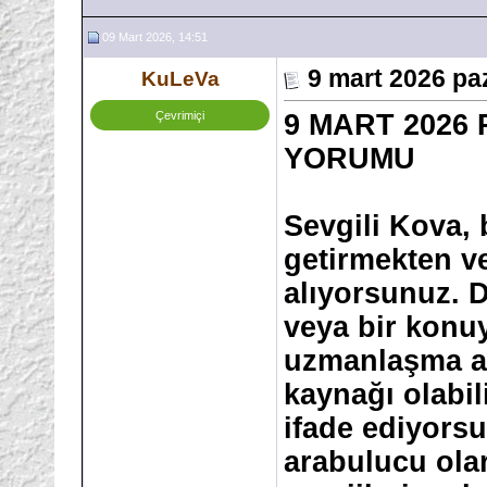
09 Mart 2026, 14:51
9 mart 2026 pa
KuLeVa
Çevrimiçi
9 MART 2026
YORUMU
Sevgili Kova, 
getirmekten v
alıyorsunuz. D
veya bir konu
uzmanlaşma a
kaynağı olabil
ifade ediyors
arabulucu ola