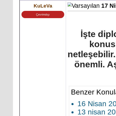
17 N
KuLeVa
Çevrimdışı
İşte dip
konusu
netleşebili
önemli. A
Benzer Konul
16 Nisan 2
13 nisan 20