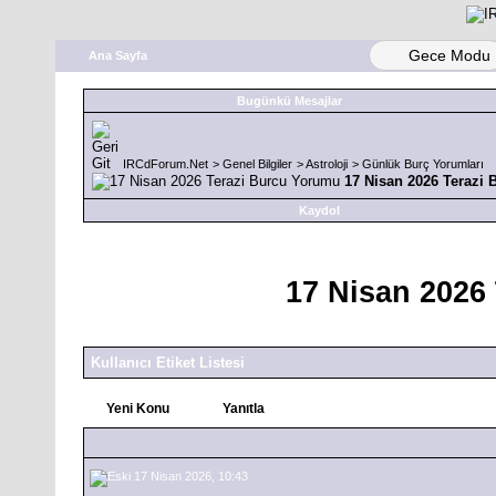
Gece Modu
Ana Sayfa
Bugünkü Mesajlar
IRCdForum.Net
>
Genel Bilgiler
>
Astroloji
>
Günlük Burç Yorumları
17 Nisan 2026 Terazi
Kaydol
17 Nisan 2026
Kullanıcı Etiket Listesi
Yeni Konu
Yanıtla
17 Nisan 2026, 10:43