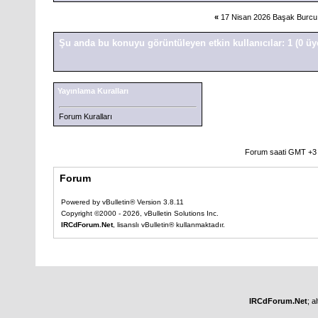
«
17 Nisan 2026 Başak Burc
Şu anda bu konuyu görüntüleyen etkin kullanıcılar: 1
(0 üy
Yayınlama Kuralları
Forum Kuralları
Forum saati GMT +3 o
Forum
Powered by vBulletin® Version 3.8.11
Copyright ©2000 - 2026, vBulletin Solutions Inc.
IRCdForum.Net
, lisanslı vBulletin® kullanmaktadır.
IRCdForum.Net
; a