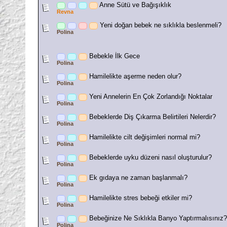
Anne Sütü ve Bağışıklık
Revna
Yeni doğan bebek ne sıklıkla beslenmeli?
Polina
Bebekle İlk Gece
Polina
Hamilelikte aşerme neden olur?
Polina
Yeni Annelerin En Çok Zorlandığı Noktalar
Polina
Bebeklerde Diş Çıkarma Belirtileri Nelerdir?
Polina
Hamilelikte cilt değişimleri normal mi?
Polina
Bebeklerde uyku düzeni nasıl oluşturulur?
Polina
Ek gıdaya ne zaman başlanmalı?
Polina
Hamilelikte stres bebeği etkiler mi?
Polina
Bebeğinize Ne Sıklıkla Banyo Yaptırmalısınız?
Polina