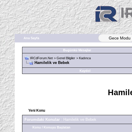
Gece Modu
Ana Sayfa
Bugünkü Mesajlar
IRCdForum.Net
>
Genel Bilgiler
>
Kadınca
Hamilelik ve Bebek
Kaydol
Hamil
Yeni Konu
Forumdaki Konular
: Hamilelik ve Bebek
Konu
/
Konuyu Başlatan