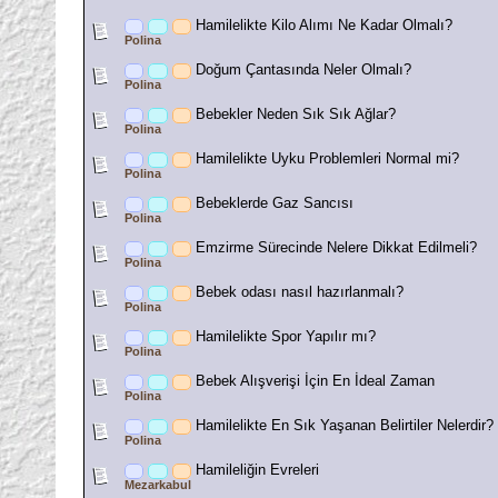
Hamilelikte Kilo Alımı Ne Kadar Olmalı?
Polina
Doğum Çantasında Neler Olmalı?
Polina
Bebekler Neden Sık Sık Ağlar?
Polina
Hamilelikte Uyku Problemleri Normal mi?
Polina
Bebeklerde Gaz Sancısı
Polina
Emzirme Sürecinde Nelere Dikkat Edilmeli?
Polina
Bebek odası nasıl hazırlanmalı?
Polina
Hamilelikte Spor Yapılır mı?
Polina
Bebek Alışverişi İçin En İdeal Zaman
Polina
Hamilelikte En Sık Yaşanan Belirtiler Nelerdir?
Polina
Hamileliğin Evreleri
Mezarkabul