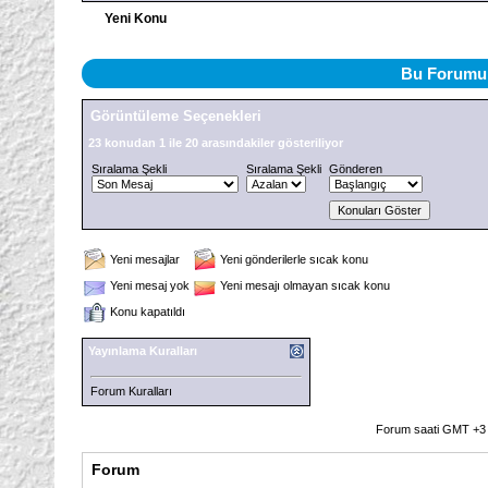
Yeni Konu
Bu Forumu 
Görüntüleme Seçenekleri
23 konudan 1 ile 20 arasındakiler gösteriliyor
Sıralama Şekli
Sıralama Şekli
Gönderen
Yeni mesajlar
Yeni gönderilerle sıcak konu
Yeni mesaj yok
Yeni mesajı olmayan sıcak konu
Konu kapatıldı
Yayınlama Kuralları
Forum Kuralları
Forum saati GMT +3 o
Forum