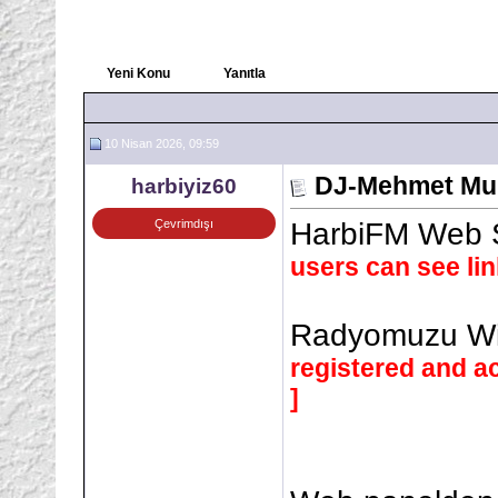
Yeni Konu
Yanıtla
10 Nisan 2026, 09:59
DJ-Mehmet Muh
harbiyiz60
Çevrimdışı
HarbiFM Web 
users can see li
Radyomuzu Win
registered and ac
]