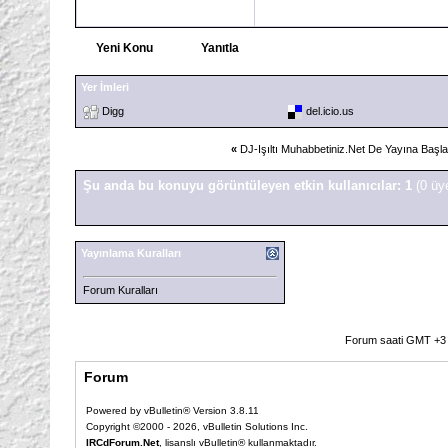
Yeni Konu
Yanıtla
Yer İmleri
Digg
del.icio.us
«
DJ-Işıltı Muhabbetiniz.Net De Yayına Başla
Şu anda bu konuyu görüntüleyen etkin kullanıcılar: 1
(0 üy
Yayınlama Kuralları
Forum Kuralları
Forum saati GMT +3 o
Forum
Powered by vBulletin® Version 3.8.11
Copyright ©2000 - 2026, vBulletin Solutions Inc.
IRCdForum.Net
, lisanslı vBulletin® kullanmaktadır.