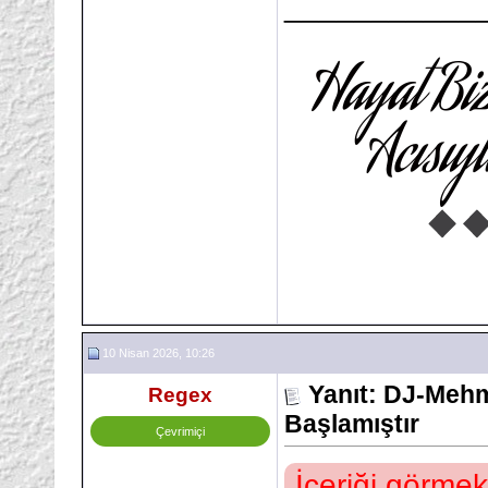
___________
10 Nisan 2026, 10:26
Yanıt: DJ-Mehm
Regex
Başlamıştır
Çevrimiçi
İçeriği görmek