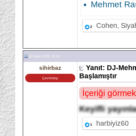
Mehmet Rau
Cohen, Siy
2
10 Nisan 2026, 10:24
Yanıt: DJ-Mehm
sihirbaz
Başlamıştır
Çevrimdışı
İçeriği görmek
Keyifli yayınl
harbiyiz60
1