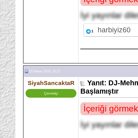
İyi yayınlar dil
harbiyiz60
1
___________
10 Nisan 2026, 10:27
Yanıt: DJ-Mehm
SiyahSancaktaR
Başlamıştır
Çevrimiçi
İçeriği görmek
İyi yayınlar dil