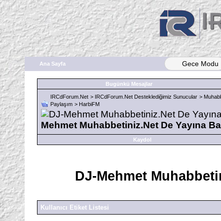
Gece Modu
Ana Sayfa
Bugünkü Mesajlar
IRCdForum.Net
>
IRCdForum.Net Desteklediğimiz Sunucular
>
Muhabb
Paylaşım
>
HarbiFM
Mehmet Muhabbetiniz.Net De Yayına Baş
Kaydol
DJ-Mehmet Muhabbetini
Kullanıcı Etiket Listesi