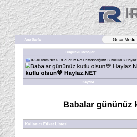
Gece Modu
Ana Sayfa
Bugünkü Mesajlar
IRCdForum.Net
>
IRCdForum.Net Desteklediğimiz Sunucular
>
Haylaz
kutlu olsun💙 Haylaz.NET
Kaydol
Babalar gününüz k
Kullanıcı Etiket Listesi