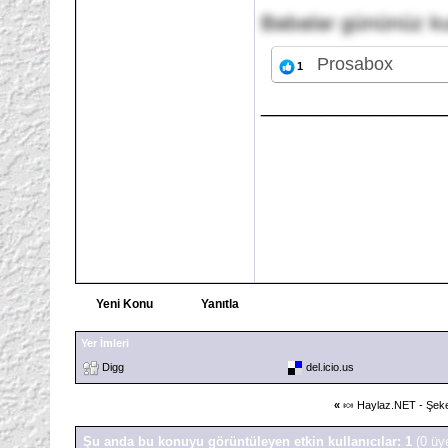
Babalar gününüz ku
Prosabox
1
_______________
Yeni Konu
Yanıtla
Yer İmleri
Digg
del.icio.us
«
🍬 Haylaz.NET - Şeke
Şu anda bu konuyu görüntüleyen etkin kullanıcılar: 1
(0 üy