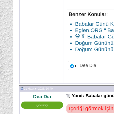
Benzer Konular:
Babalar Günü K
Eglen.ORG " Ba
💙👔 Babalar Gü
Doğum Gününüz
Doğum Gününüz
Dea Dia
1
21 Haziran 2026, 10:40
Yanıt: Babalar gün
Dea Dia
Çevrimiçi
İçeriği görmek içi