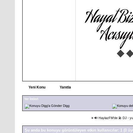
Yeni Konu
Yanıtla
Yer İmleri
Digg
«
🔊 HaylazFM'de 🎤 DJ - yu
Şu anda bu konuyu görüntüleyen etkin kullanıcılar: 1
(0 üy