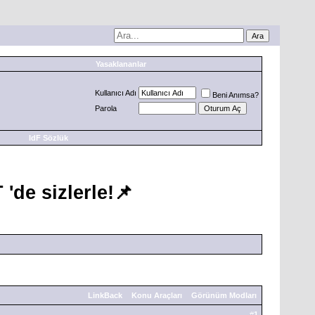
Yasaklananlar
Kullanıcı Adı
Beni Anımsa?
Parola
IdF Sözlük
'de sizlerle!📌
LinkBack
Konu Araçları
Görünüm Modları
#
1