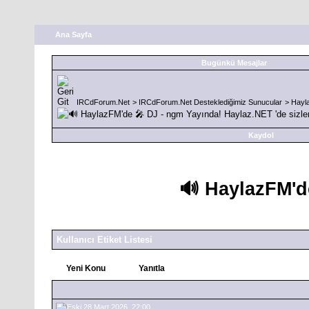
Ana Sayfa
Bugünkü Mesajlar
IRCdForum.Net
>
IRCdForum.Net Desteklediğimiz Sunucular
>
Hayl
Kaydol
🔊 HaylazFM'de
Kullanıcı Etiket Listesi
Yeni Konu
Yanıtla
28 Mart 2026, 22:00