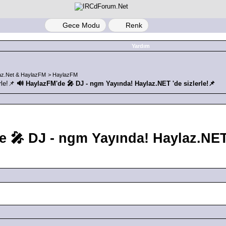
Gece Modu
Renk
Yardım
az.Net & HaylazFM
>
HaylazFM
🔊 HaylazFM'de 🎤 DJ - ngm Yayında! Haylaz.NET 'de sizlerle!📌
 🎤 DJ - ngm Yayında! Haylaz.NET 