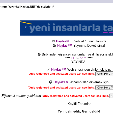
- ngm Yayında! Haylaz.NET 'de sizlerle!📌
💬
HaylazNET
Sohbet Sunucularında
📻
HaylazFM
Yayınına Davetlisiniz!
🎤 Birbirinden eğlenceli sunumları ve dinliyeci istekle
****
D J
-
ngm
****
YAYINDA!
🔗
HaylazFM
Web sitesinden dinlemek için;
[Only registered and activated users can see links.
🎧
HaylazFM
Winamp 'dan dinlemek için;
[Only registered and activated users can see links.
ı Eğlenceli saatler gecirirken
[Only registered and activated users can see links.
Keyifli Forumlar
Yeni gelmedik, Geri geldik!