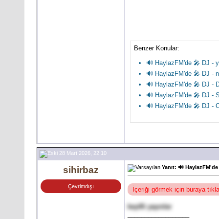
Benzer Konular:
🔊 HaylazFM'de 🎤 DJ - y
🔊 HaylazFM'de 🎤 DJ - n
🔊 HaylazFM'de 🎤 DJ - 
🔊 HaylazFM'de 🎤 DJ - S
🔊 HaylazFM'de 🎤 DJ - C
28 Mart 2026, 22:10
Yanıt: 🔊 HaylazFM'de 
sihirbaz
Çevrimdışı
İçeriği görmek için buraya tık
keyifli yayınlar
__________________