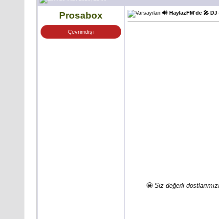
🔊 HaylazFM'de 🎤 DJ 
Prosabox
Çevrimdışı
🤩
Siz değerli dostlarımız