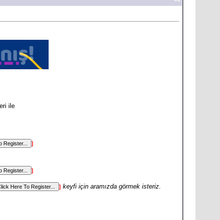
ri ile
]
]
keyfi için aramızda görmek isteriz.
]