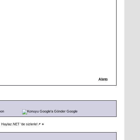
Alıntı
pon
Google
 Haylaz.NET 'de sizlerle!📌
»