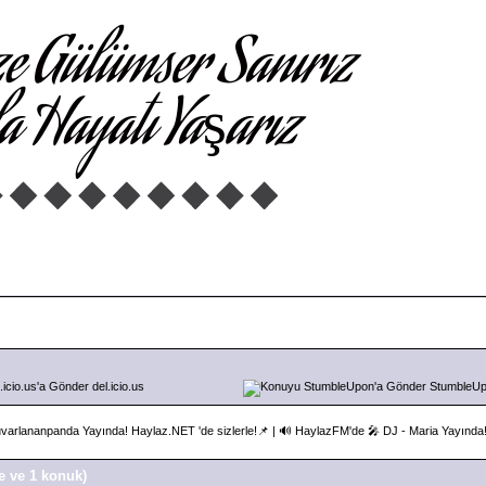
del.icio.us
StumbleU
varlananpanda Yayında! Haylaz.NET 'de sizlerle!📌
|
🔊 HaylazFM'de 🎤 DJ - Maria Yayında!
e ve 1 konuk)