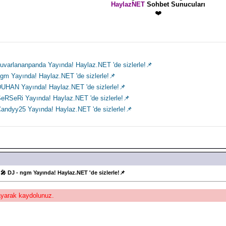
HaylazNET
Sohbet Sunucuları
❤️
uvarlananpanda Yayında! Haylaz.NET 'de sizlerle!📌
gm Yayında! Haylaz.NET 'de sizlerle!📌
DUHAN Yayında! Haylaz.NET 'de sizlerle!📌
eRSeRi Yayında! Haylaz.NET 'de sizlerle!📌
andyy25 Yayında! Haylaz.NET 'de sizlerle!📌
🎤 DJ - ngm Yayında! Haylaz.NET 'de sizlerle!📌
layarak kaydolunuz.