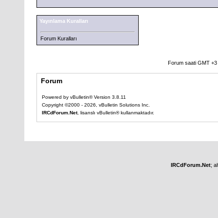
Yayınlama Kuralları
Forum Kuralları
Forum saati GMT +3 o
Forum
Powered by vBulletin® Version 3.8.11
Copyright ©2000 - 2026, vBulletin Solutions Inc.
IRCdForum.Net
, lisanslı vBulletin® kullanmaktadır.
IRCdForum.Net
; a