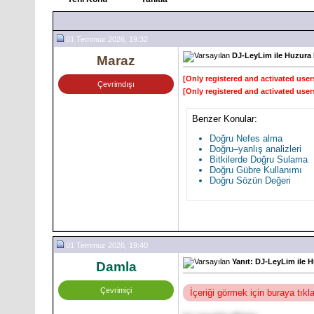
01 Temmuz 2026, 19:32
DJ-LeyLim ile Huzura
Maraz
[Only registered and activated user
Çevrimdışı
[Only registered and activated user
Benzer Konular:
Doğru Nefes alma
Doğru–yanlış analizleri
Bitkilerde Doğru Sulama
Doğru Gübre Kullanımı
Doğru Sözün Değeri
01 Temmuz 2026, 19:40
Yanıt: DJ-LeyLim ile 
Damla
Çevrimiçi
İçeriği görmek için buraya tık