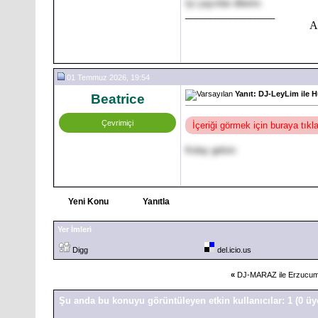
Iyi yayınlar dilerim.
__________________
At
01 Temmuz 2026, 19:54
Yanıt: DJ-LeyLim ile 
Beatrice
Çevrimiçi
İçeriği görmek için buraya tık
Kolay gelsin
Yeni Konu
Yanıtla
Yer İmleri
Digg
del.icio.us
«
DJ-MARAZ ile Erzucum
Şu anda bu konuyu görüntüleyen etkin kullanıcılar: 1
(0 üy