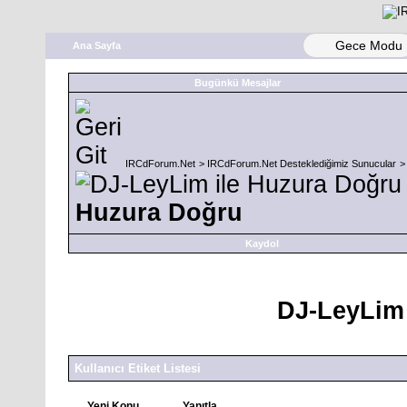
Gece Modu
Ana Sayfa
Bugünkü Mesajlar
IRCdForum.Net
>
IRCdForum.Net Desteklediğimiz Sunucular
Huzura Doğru
Kaydol
DJ-LeyLim 
Kullanıcı Etiket Listesi
Yeni Konu
Yanıtla