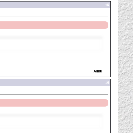
#
5
Alıntı
#
6