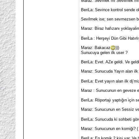
Maraz: Sevmek mi Sevilmek mi
BeriLa: Sevince kontrol sende ol
Sevilmek ise; sen sevmezsen boşl
Maraz: Biraz hafızanı yoklayal
BeriLa : Herşeyi Dün Gibi Hatırl
Maraz: Bakacaz
)))
Sunucuya gelen ilk user ?
BeriLa: Evet. AZe geldi. Ve geldi
Maraz: Sunucuda Yayın alan ilk
BeriLa: Evet yayın alan ilk dj’m
Maraz : Sunucunun en geveze 
BeriLa: Röportajı yaptığın için
Maraz: Sunucunun en Sessiz ve 
BeriLa: Sunucuda ki sohbeti gör
Maraz: Sunucunun en komiği? (
BeriLa: En komik 2 kişi var. Ve