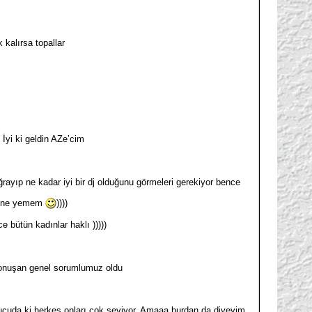
 kalırsa topallar
 İyi ki geldin AZe’cim
rayıp ne kadar iyi bir dj olduğunu görmeleri gerekiyor bence
zline yemem
))))
 bütün kadınlar haklı )))))
 konuşan genel sorumlumuz oldu
ucuda ki herkes onları çok seviyor. Amaaa burdan da diyeyim