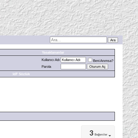
Yasaklananlar
Kullanıcı Adı
Beni Anımsa?
Parola
IdF Sözlük
3
Beğeniler