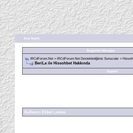
Ana Sayfa
Bugünkü Mesajlar
IRCdForum.Net
>
IRCdForum.Net Desteklediğimiz Sunucular
>
Hissoh
BeriLa ile Hissohbet Hakkında
Kaydol
Kullanıcı Etiket Listesi