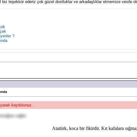
 biz teşekkür ederiz çok güzel dostluklar ve arkadaşlıklar etmemize vesile ol
çek
rçek
yenler ?
ında
kında
layarak kaydolunuz.
 emeğine sağlık.
Atatürk, koca bir fikirdir. Kıt kafalara sığma