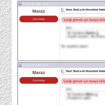
05 Haziran 2026, 19:11
Yanıt: BeriLa ile Hissohbet Hak
Maraz
Çevrimdışı
İçeriği görmek için buraya tık
Alıntı:
İlk Gönderen
Damla
Keyifle okudum. Her ikinizi
Biz teşekkür ederiz*
05 Haziran 2026, 19:11
Yanıt: BeriLa ile Hissohbet Hak
Maraz
Çevrimdışı
İçeriği görmek için buraya tık
Alıntı:
İlk Gönderen
Mihre
Emeğinize sağlık