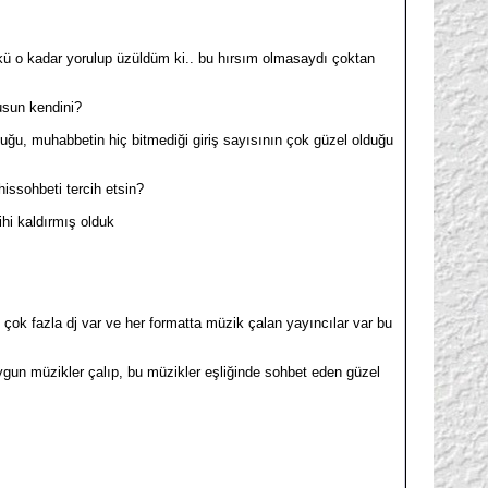
ü o kadar yorulup üzüldüm ki.. bu hırsım olmasaydı çoktan
usun kendini?
uğu, muhabbetin hiç bitmediği giriş sayısının çok güzel olduğu
issohbeti tercih etsin?
ihi kaldırmış olduk
ok fazla dj var ve her formatta müzik çalan yayıncılar var bu
 uygun müzikler çalıp, bu müzikler eşliğinde sohbet eden güzel