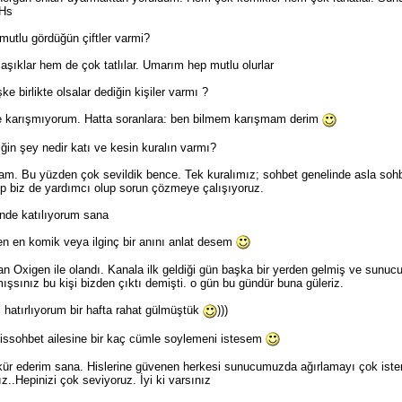
 Hs
mutlu gördüğün çiftler varmi?
şıklar hem de çok tatlılar. Umarım hep mutlu olurlar
ke birlikte olsalar dediğin kişiler varmı ?
e karışmıyorum. Hatta soranlara: ben bilmem karışmam derim
n şey nedir katı ve kesin kuralın varmı?
am. Bu yüzden çok sevildik bence. Tek kuralımız; sohbet genelinde asla soh
lıp biz de yardımcı olup sorun çözmeye çalışıyoruz.
ende katılıyorum sana
n en komik veya ilginç bir anını anlat desem
n Oxigen ile olandı. Kanala ilk geldiği gün başka bir yerden gelmiş ve sunuc
mışsınız bu kişi bizden çıktı demişti. o gün bu gündür buna güleriz.
 hatırlıyorum bir hafta rahat gülmüştük
)))
issohbet ailesine bir kaç cümle soylemeni istesem
kkür ederim sana. Hislerine güvenen herkesi sunucumuzda ağırlamayı çok ister
..Hepinizi çok seviyoruz. İyi ki varsınız