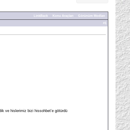
LinkBack
Konu Araçları
Görünüm Modları
#
1
k ve hislerimiz bizi hissohbet’e götürdü