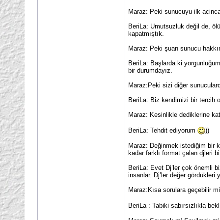
Maraz: Peki sunucuyu ilk aci
BeriLa: Umutsuzluk değil de, ö
kapatmıştık.
Maraz: Peki şuan sunucu hakkın
BeriLa: Başlarda ki yorgunluğumu
bir durumdayız.
Maraz:Peki sizi diğer sunucular
BeriLa: Biz kendimizi bir tercih
Maraz: Kesinlikle dediklerine ka
BeriLa: Tehdit ediyorum
))
Maraz: Değinmek istediğim bir k
kadar farklı format çalan djleri 
BeriLa: Evet Dj’ler çok önemli b
insanlar. Dj’ler değer gördükleri
Maraz:Kısa sorulara geçebilir 
BeriLa : Tabiki sabırsızlıkla bek