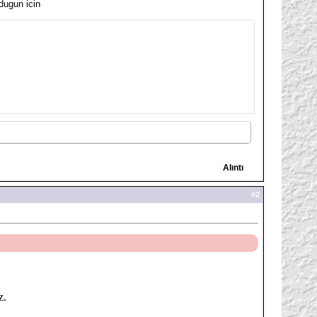
dugun icin
Alıntı
#
2
z.