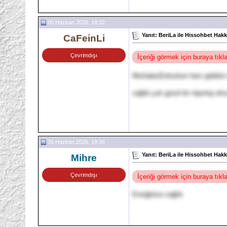
05 Haziran 2026, 18:32
Yanıt: BeriLa ile Hissohbet Hak
CaFeinLi
Çevrimdışı
İçeriği görmek için buraya tık
Merhaba😊okurken hem güldüm hem
sağlık,çok güzel bir röportaj ol
05 Haziran 2026, 18:36
Yanıt: BeriLa ile Hissohbet Hak
Mihre
Çevrimdışı
İçeriği görmek için buraya tık
Emeğinize sağlık