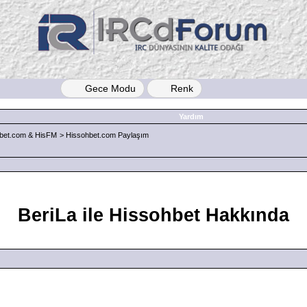
Gece Modu
Renk
Yardım
bet.com & HisFM
>
Hissohbet.com Paylaşım
BeriLa ile Hissohbet Hakkında