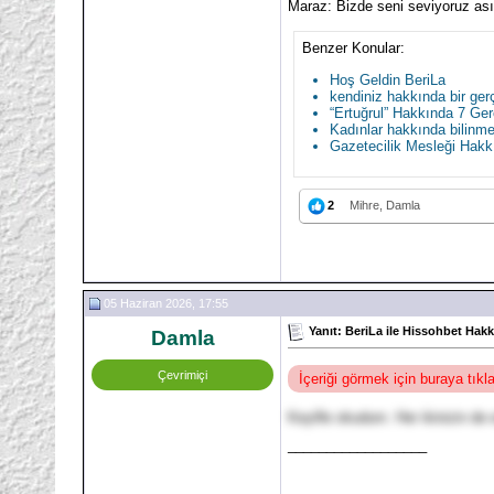
Maraz: Bizde seni seviyoruz asıl
Benzer Konular:
Hoş Geldin BeriLa
kendiniz hakkında bir ger
“Ertuğrul” Hakkında 7 Ge
Kadınlar hakkında bilinme
Gazetecilik Mesleği Hakk
2
Mihre, Damla
05 Haziran 2026, 17:55
Yanıt: BeriLa ile Hissohbet Hak
Damla
Çevrimiçi
İçeriği görmek için buraya tık
Keyifle okudum. Her ikinizin de
__________________