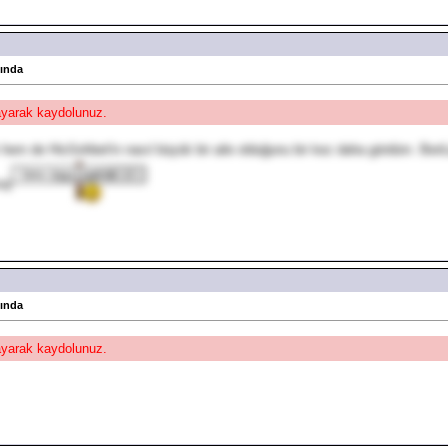
kında
layarak kaydolunuz.
 de HisSohbet'in nasıl büyük bir aile olduğunu bir kez daha gördüm. BeriLa'
muş
kında
layarak kaydolunuz.