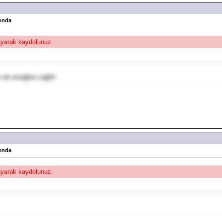
kında
layarak kaydolunuz.
n de emeğine sağlık.
kında
layarak kaydolunuz.