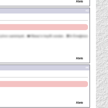
Alıntı
#
3
mın samimiyeti...❤️ Maraz'ın keyifli soruları...🍫☕ Emeğinize
Alıntı
#
4
Alıntı