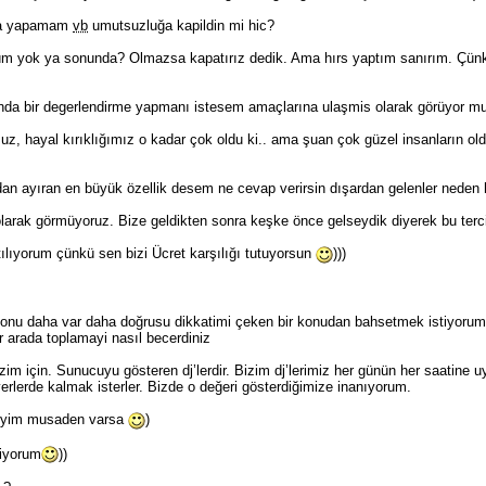
nca yapamam
vb
umutsuzluğa kapildin mi hic?
lüm yok ya sonunda? Olmazsa kapatırız dedik. Ama hırs yaptım sanırım. Çünk
da bir degerlendirme yapmanı istesem amaçlarına ulaşmis olarak görüyor m
z, hayal kırıklığımız o kadar çok oldu ki.. ama şuan çok güzel insanların old
dan ayıran en büyük özellik desem ne cevap verirsin dışardan gelenler neden h
 olarak görmüyoruz. Bize geldikten sonra keşke önce gelseydik diyerek bu terc
tılıyorum çünkü sen bizi Ücret karşılığı tutuyorsun
)))
onu daha var daha doğrusu dikkatimi çeken bir konudan bahsetmek istiyorum ç
bir arada toplamayi nasıl becerdiniz
izim için. Sunucuyu gösteren dj’lerdir. Bizim dj’lerimiz her günün her saatine
 yerlerde kalmak isterler. Bizde o değeri gösterdiğimize inanıyorum.
miyim musaden varsa
)
liyorum
))