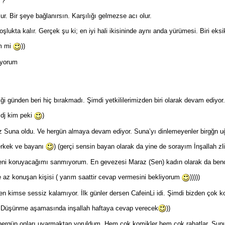
 ?
ur. Bir şeye bağlanırsın. Karşılığı gelmezse acı olur.
ukta kalır. Gerçek şu ki; en iyi hali ikisininde aynı anda yürümesi. Biri eksik
im mi
))
ıyorum
ği günden beri hiç bırakmadı. Şimdi yetkililerimizden biri olarak devam ediyor.
 dj kim peki
)
iz Suna oldu. Ve hergün almaya devam ediyor. Suna’yı dinlemeyenler birgğn uğ
erkek ve bayanı
) (gerçi sensin bayan olarak da yine de sorayım İnşallah 
 seni koruyacağımı sanmıyorum. En gevezesi Maraz (Sen) kadın olarak da bence
az konuşan kişisi ( yarım saattir cevap vermesini bekliyorum
)))))
en kimse sessiz kalamıyor. İlk günler dersen CafeinLi idi. Şimdi bizden çok
 Düşünme aşamasında inşallah haftaya cevap verecek
))
 hergün onları uyarmaktan yoruldum. Hem çok komikler hem çok rahatlar. Sun