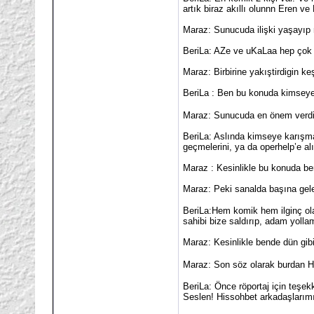
artık biraz akıllı olunnn Eren ve
Maraz: Sunucuda ilişki yaşayıp 
BeriLa: AZe ve uKaLaa hep çok a
Maraz: Birbirine yakıştirdigin keş
BeriLa : Ben bu konuda kimsey
Maraz: Sunucuda en önem verdiği
BeriLa: Aslında kimseye karışm
geçmelerini, ya da operhelp’e a
Maraz : Kesinlikle bu konuda b
Maraz: Peki sanalda başına gele
BeriLa:Hem komik hem ilginç ola
sahibi bize saldırıp, adam yolla
Maraz: Kesinlikle bende dün gibi
Maraz: Son söz olarak burdan H
BeriLa: Önce röportaj için teşe
Seslen! Hissohbet arkadaşlarımız