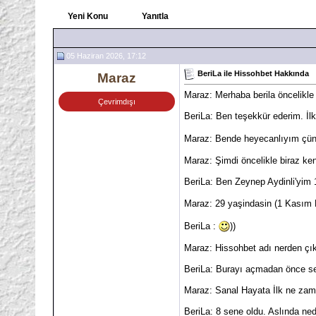
Yeni Konu
Yanıtla
05 Haziran 2026, 17:12
BeriLa ile Hissohbet Hakkında
Maraz
Maraz: Merhaba berila öncelikle
Çevrimdışı
BeriLa: Ben teşekkür ederim. İ
Maraz: Bende heyecanlıyım çünk
Maraz: Şimdi öncelikle biraz ke
BeriLa: Ben Zeynep Aydinli'yim
Maraz: 29 yaşindasin (1 Kası
BeriLa :
))
Maraz: Hissohbet adı nerden çık
BeriLa: Burayı açmadan önce sev
Maraz: Sanal Hayata İlk ne zam
BeriLa: 8 sene oldu. Aslında ned