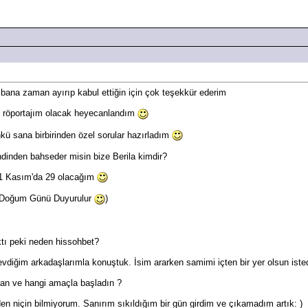
 bana zaman ayırıp kabul ettiğin için çok teşekkür ederim
lk röportajım olacak heyecanlandım
ü sana birbirinden özel sorular hazırladım
ndinden bahseder misin bize Berila kimdir?
 1 Kasım'da 29 olacağım
m Doğum Günü Duyurulur
)
tı peki neden hissohbet?
diğim arkadaşlarımla konuştuk. İsim ararken samimi içten bir yer olsun istedi
an ve hangi amaçla başladın ?
en niçin bilmiyorum. Sanırım sıkıldığım bir gün girdim ve çıkamadım artık: )