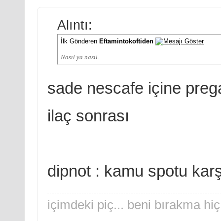
Alıntı:
İlk Gönderen
Eftamintokoftiden
Nasıl ya nasıl.
sade nescafe içine preg
ilaç sonrası
dipnot : kamu spotu karşı
içimdeki piç... beni bırakma hiç