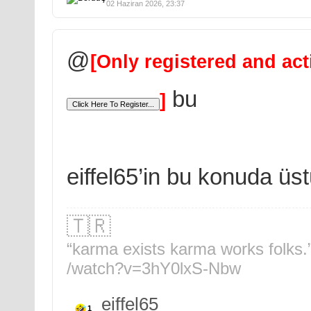
02 Haziran 2026, 23:37
@
[Only registered and act
bu
]
eiffel65’in bu konuda ü
🇹🇷
“karma exists karma works folks.
/watch?v=3hY0lxS-Nbw
eiffel65
1