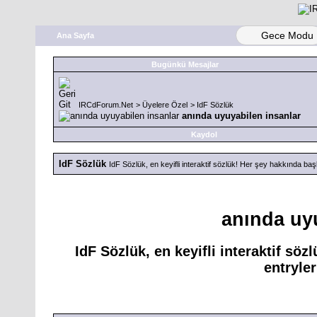
Gece Modu
Ana Sayfa
Bugünkü Mesajlar
IRCdForum.Net
>
Üyelere Özel
>
IdF Sözlük
anında uyuyabilen insanlar
Kaydol
IdF Sözlük
IdF Sözlük, en keyifli interaktif sözlük! Her şey hakkında başlık
anında uy
IdF Sözlük, en keyifli interaktif söz
entryler