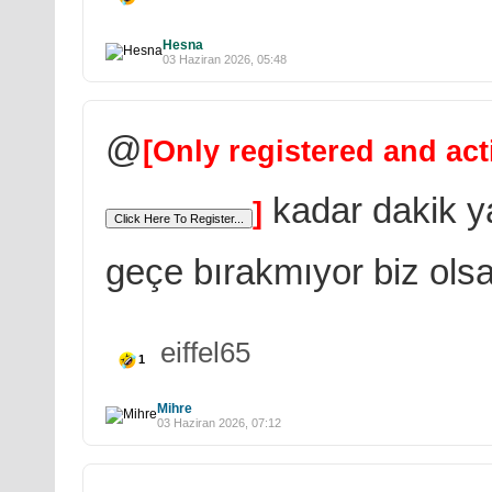
Hesna
03 Haziran 2026, 05:48
@
[Only registered and act
kadar dakik y
]
geçe bırakmıyor biz olsa
eiffel65
1
Mihre
03 Haziran 2026, 07:12