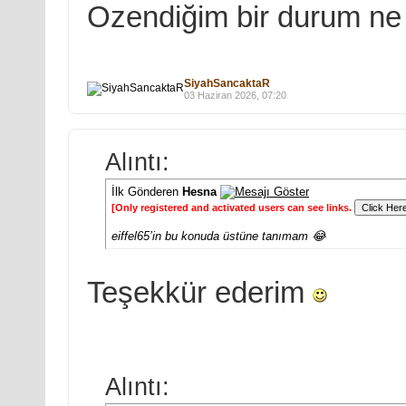
Ozendiğim bir durum ne 
SiyahSancaktaR
03 Haziran 2026, 07:20
Alıntı:
İlk Gönderen
Hesna
[Only registered and activated users can see links.
eiffel65’in bu konuda üstüne tanımam 😂
Teşekkür ederim
Alıntı: