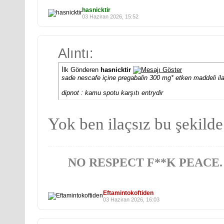
hasnicktir
03 Haziran 2026, 15:52
Alıntı:
İlk Gönderen
hasnicktir
sade nescafe içine pregabalin 300 mg* etken maddeli il
dipnot : kamu spotu karşıtı entrydir
Yok ben ilaçsız bu şekild
NO RESPECT F**K PEACE.
Eftamintokoftiden
03 Haziran 2026, 16:03