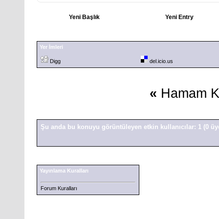
Yeni Başlık
Yeni Entry
Yer İmleri
Digg
del.icio.us
«
Hamam Kü
Şu anda bu konuyu görüntüleyen etkin kullanıcılar: 1
(0 üy
Yayınlama Kuralları
Forum Kuralları