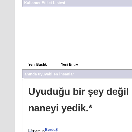
Kullanıcı Etiket Listesi
anında uyuyabilen insanlar
31 Entry
yazar: hasnicktir
04 Mart 2026
495 Görüntül
Yeni Başlık
Yeni Entry
anında uyuyabilen insanlar
Uyuduğu bir şey değil
naneyi yedik.*
BerduŞ