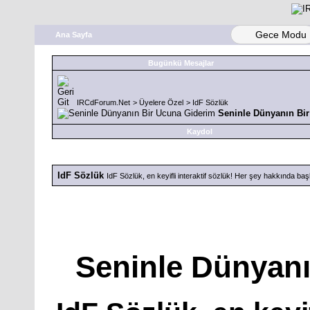
Gece Modu
Ana Sayfa
Bugünkü Mesajlar
IRCdForum.Net
>
Üyelere Özel
>
IdF Sözlük
Seninle Dünyanın Bi
Kaydol
IdF Sözlük
IdF Sözlük, en keyifli interaktif sözlük! Her şey hakkında başlık
Seninle Dünyanı