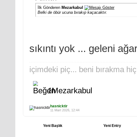
İlk Gönderen
Mezarkabul
Belki de öbür ucuna bırakıp kaçacaktır.
sıkıntı yok ... geleni ağa
içimdeki piç... beni bırakma hiç
1
Mezarkabul
hasnicktir
11 Mart 2026, 12:44
Yeni Başlık
Yeni Entry