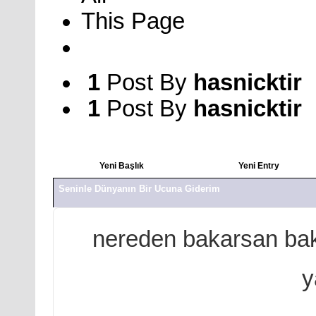
This Page
1
Post By
hasnicktir
1
Post By
hasnicktir
Yeni Başlık
Yeni Entry
Seninle Dünyanın Bir Ucuna Giderim
nereden bakarsan bak
y