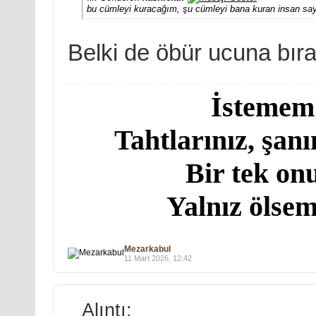
bu cümleyi kuracağım, şu cümleyi bana kuran insan sayı
Belki de öbür ucuna bır
İstemem!
Tahtlarınız, şanı
Bir tek on
Yalnız ölsem
Mezarkabul
11 Mart 2026, 12:42
Alıntı: