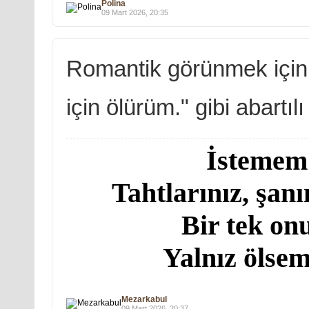
Polina
09 Mart 2026, 20:35
Romantik görünmek için 
için ölürüm." gibi abartıl
İstemem!
Tahtlarınız, şanı
Bir tek on
Yalnız ölsem
Mezarkabul
09 Mart 2026, 20:37