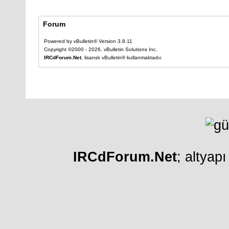
Forum
Powered by vBulletin® Version 3.8.11
Copyright ©2000 - 2026, vBulletin Solutions Inc.
IRCdForum.Net
, lisanslı vBulletin® kullanmaktadır.
IRCdForum.Net
; altyap