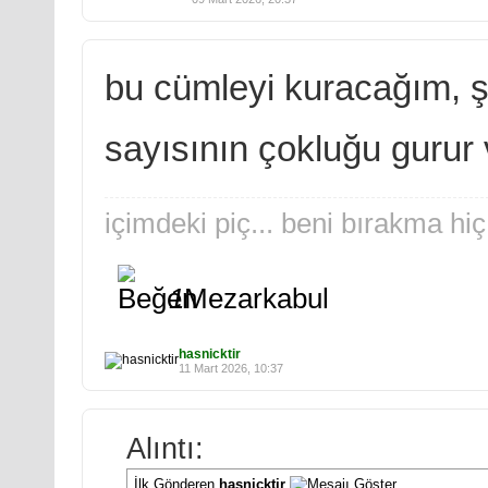
bu cümleyi kuracağım, 
sayısının çokluğu gurur 
içimdeki piç... beni bırakma hiç
1
Mezarkabul
hasnicktir
11 Mart 2026, 10:37
Alıntı:
İlk Gönderen
hasnicktir