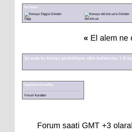
Yer İmleri
Digg
del.icio.us
«
El alem ne 
Şu anda bu konuyu görüntüleyen etkin kullanıcılar: 1
(0 üy
Yayınlama Kuralları
Forum Kuralları
Forum saati GMT +3 olarak