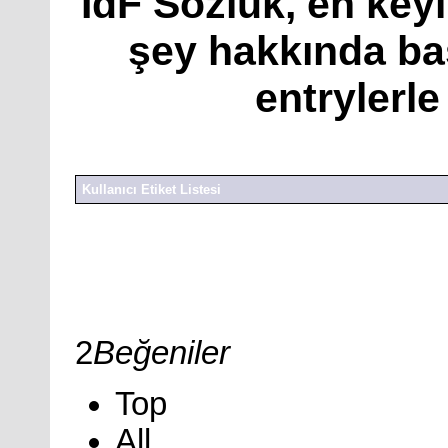
IdF Sözlük, en keyif
şey hakkında başl
entrylerle
Kullanıcı Etiket Listesi
Seninle Dünyanın Bir Ucuna Giderim
5 Entry
yazar: Polina
09 Mart 2026
188 Görüntüleme
2
Beğeniler
Top
All