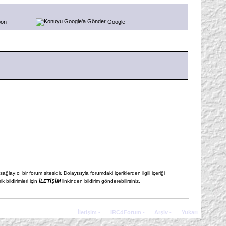
pon
Google
ğlayıcı bir forum sitesidir. Dolayısıyla forumdaki içeriklerden ilgili içeriği
 bildirimleri için
İLETİŞİM
linkinden bildirim gönderebilirsiniz.
İletişim
-
IRCdForum
-
Arşiv
-
Yukarı