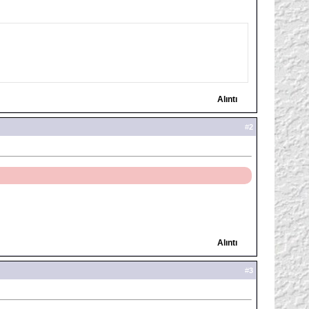
Alıntı
#
2
Alıntı
#
3