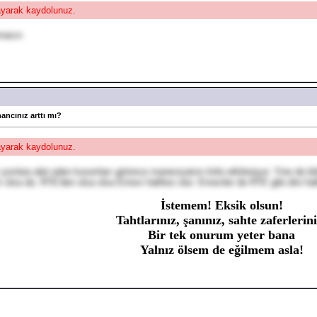
layarak kaydolunuz.
masın
ancınız arttı mı?
layarak kaydolunuz.
si şovlara alet eden kurumları görünce maneviyatım kötü etkileniyor. Yine de bi
m olsa da. RTE'den olsa olsa Emevi halifesi olur. Emeviler de RTE gibi dini hal
İstemem! Eksik olsun!
Tahtlarınız, şanınız, sahte zaferlerini
Bir tek onurum yeter bana
Yalnız ölsem de eğilmem asla!