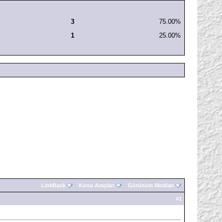
3
75.00%
1
25.00%
LinkBack
Konu Araçları
Görünüm Modları
#
1