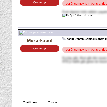
Çevrimdışı
İçeriği görmek için buraya tık
Evet deprem kötü rabbim yaşat
1
Mezarkabul
28 Şubat 2026, 13:24
Yanıt: Deprem sonrası manevi in
Mezarkabul
Çevrimdışı
İçeriği görmek için buraya tık
Kızılay gibi, Akut gibi dini siya
RTE'yi halife gibi gören bir kesi
__________________
Yeni Konu
Yanıtla