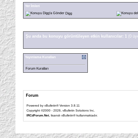
Yer İmleri
Digg
Şu anda bu konuyu görüntüleyen etkin kullanıcılar: 1
(0 üy
Yayınlama Kuralları
Forum Kuralları
Forum
Powered by vBulletin® Version 3.8.11
Copyright ©2000 - 2026, vBulletin Solutions Inc.
IRCdForum.Net
, lisanslı vBulletin® kullanmaktadır.