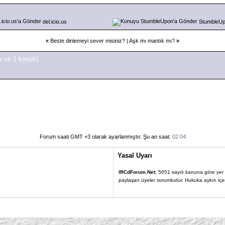
del.icio.us
StumbleU
«
Beste dinlemeyi sever misiniz?
|
Aşk mı mantık mı?
»
e ve 1 konuk)
Forum saati GMT +3 olarak ayarlanmıştır. Şu an saat:
02:04
Yasal Uyarı
IRCdForum.Net
; 5651 sayılı kanuna göre yer sa
paylaşan üyeler sorumludur. Hukuka aykırı içerik