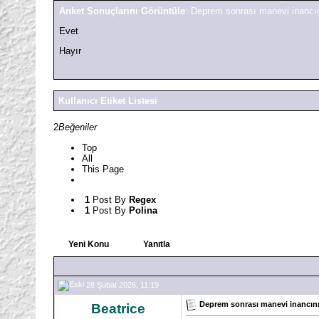
Anket Sonuçlarını Görüntüle
: Deprem sonrası manevi inancın
Evet
Hayır
Kullanıcı Etiket Listesi
2
Beğeniler
Top
All
This Page
1
Post By
Regex
1
Post By
Polina
Yeni Konu
Yanıtla
28 Şubat 2026, 11:19
Deprem sonrası manevi inancınız
Beatrice