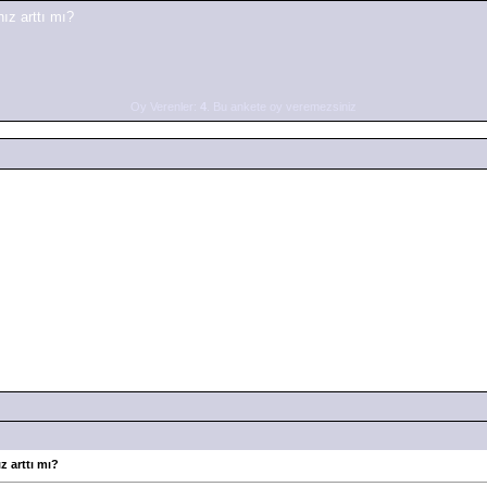
ız arttı mı?
Oy Verenler:
4
. Bu ankete oy veremezsiniz
 arttı mı?