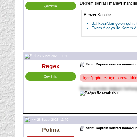
Deprem sonrası manevi inancını
Çevrimiçi
Benzer Konular:
Balıkesir'den gelen şehit
Evrim Alasya ile Kerem Al
28 Şubat 2026, 11:30
Yanıt: Deprem sonrası manevi in
Regex
Çevrimiçi
İçeriği görmek için buraya tık
Benim açımdan değişen herhangi
1
Mezarkabul
__________________
28 Şubat 2026, 11:49
Yanıt: Deprem sonrası manevi in
Polina