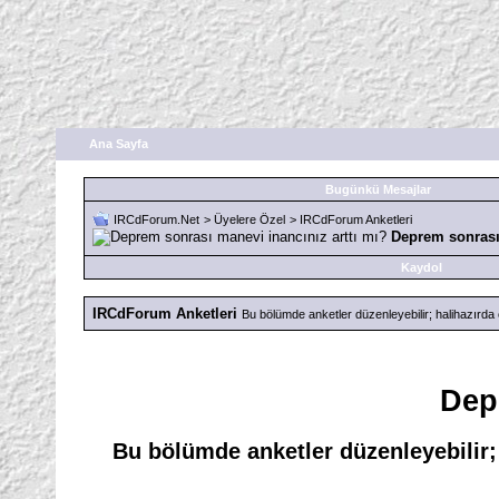
Ana Sayfa
Bugünkü Mesajlar
IRCdForum.Net
>
Üyelere Özel
>
IRCdForum Anketleri
Deprem sonrası 
Kaydol
IRCdForum Anketleri
Bu bölümde anketler düzenleyebilir; halihazırda 
Dep
Bu bölümde anketler düzenleyebilir; 