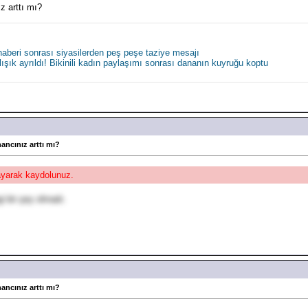
z arttı mı?
 haberi sonrası siyasilerden peş peşe taziye mesajı
ışık ayrıldı! Bikinili kadın paylaşımı sonrası dananın kuyruğu koptu
ancınız arttı mı?
layarak kaydolunuz.
 bir şey olmadı.
ancınız arttı mı?