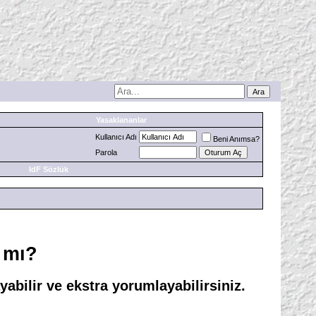
Yasaklananlar
Kullanıcı Adı
Beni Anımsa?
Parola
IdF Sözlük
 mı?
abilir ve ekstra yorumlayabilirsiniz.