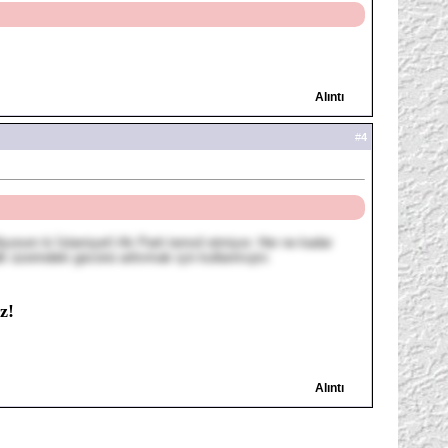
Alıntı
#
4
liyorum ki İslamiyet'i Ak Parti temsil etmiyor. Her ne kadar
k üzerindeki gücünü arttırmak için kullanmıştır.
z!
Alıntı