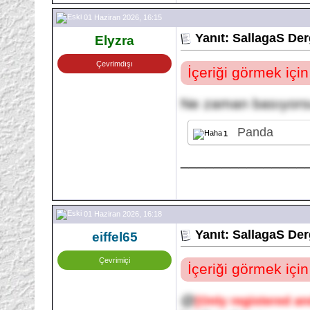
01 Haziran 2026, 16:15
Yanıt: SallagaS Der
Elyzra
Çevrimdışı
İçeriği görmek içi
Ne zaman basıyorsu
Panda
1
_______________
01 Haziran 2026, 16:18
Yanıt: SallagaS Der
eiffel65
Çevrimiçi
İçeriği görmek içi
@
[Only registered an