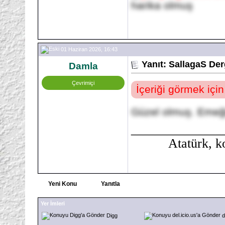
harika olmuş
01 Haziran 2026, 16:43
Yanıt: SallagaS Der
Damla
Çevrimiçi
İçeriği görmek içi
Güzel olmuş. Emeği
_______________
Atatürk, ko
Yeni Konu
Yanıtla
Yer İmleri
Digg
d