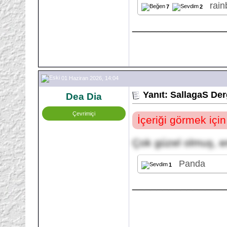
rain
7
2
_______________
01 Haziran 2026, 14:04
Yanıt: SallagaS Der
Dea Dia
Çevrimiçi
İçeriği görmek içi
Çok güzel olmuş, e
Panda
1
_______________