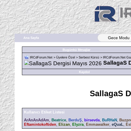
Gece Modu
Ana Sayfa
Bugünkü Mesajlar
IRCdForum.Net
>
Üyelere Özel
>
Serbest Kürsü
>
IRCdForum.Net Gaz
SallagaS 
Kaydol
SallagaS D
Kullanıcı Etiket Listesi
ArAnAnAdAm
,
Beatrice
,
BerduŞ
,
birsevda
,
BuRHaN
,
Buzpr
Eftamintokoftiden
,
Elizan
,
Elyzra
,
Emmawalker
,
eQuaL
,
Es