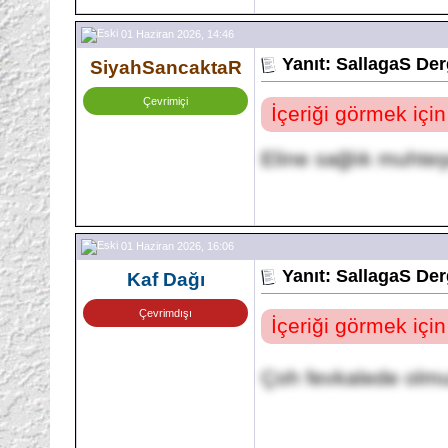
01 Haziran 2026, 14:46
Yanıt: SallagaS Der
SiyahSancaktaR
Çevrimiçi
İçeriği görmek içi
Eline sağlık muht
01 Haziran 2026, 16:06
Yanıt: SallagaS Der
Kaf Dağı
Çevrimdışı
İçeriği görmek içi
Çoh fevkalede olm