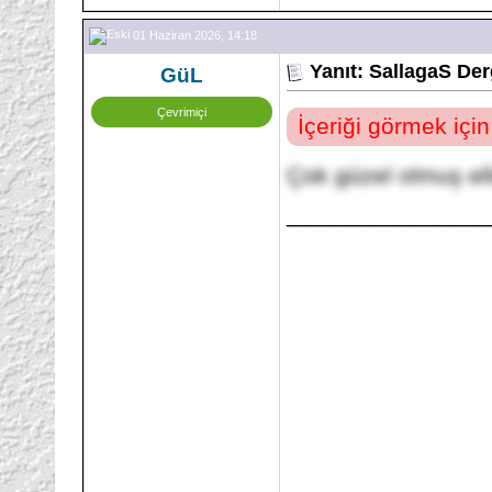
01 Haziran 2026, 14:18
Yanıt: SallagaS Der
GüL
Çevrimiçi
İçeriği görmek içi
Çok güzel olmuş ell
_______________