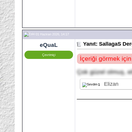
01 Haziran 2026, 14:17
Yanıt: SallagaS Der
eQuaL
Çevrimiçi
İçeriği görmek içi
Çok güzel olmuş, eli
Elizan
1
_______________