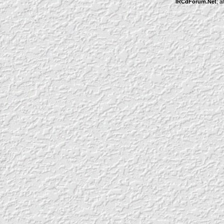
IRCdForum.Net
; a