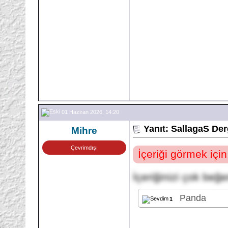
01 Haziran 2026, 14:20
Yanıt: SallagaS Der
Mihre
Çevrimdışı
İçeriği görmek içi
İçeriğinizi çok beğ
Panda
1