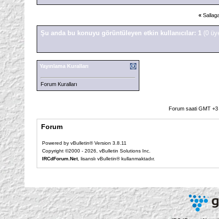
«
Sallag
Şu anda bu konuyu görüntüleyen etkin kullanıcılar: 1
(0 üy
Yayınlama Kuralları
Forum Kuralları
Forum saati GMT +3 o
Forum
Powered by vBulletin® Version 3.8.11
Copyright ©2000 - 2026, vBulletin Solutions Inc.
IRCdForum.Net
, lisanslı vBulletin® kullanmaktadır.