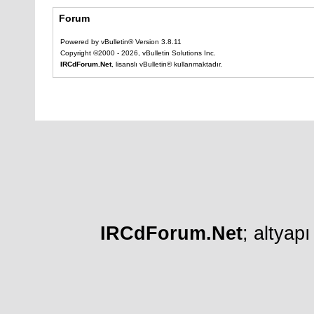
Forum
Powered by vBulletin® Version 3.8.11
Copyright ©2000 - 2026, vBulletin Solutions Inc.
IRCdForum.Net
, lisanslı vBulletin® kullanmaktadır.
IRCdForum.Net
; altyap