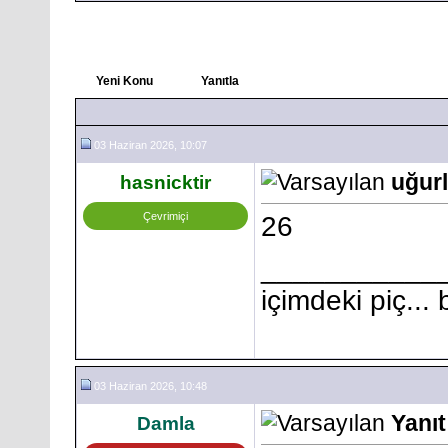
Yeni Konu
Yanıtla
03 Haziran 2026, 10:07
uğurl
hasnicktir
Çevrimiçi
26
___________
içimdeki piç...
03 Haziran 2026, 10:48
Yanıt
Damla