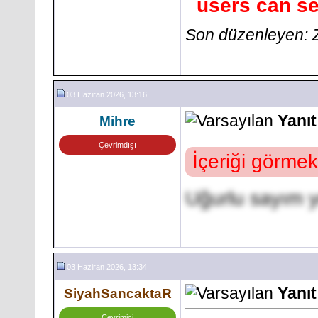
users can se
Son düzenleyen: 
03 Haziran 2026, 13:16
Yanıt
Mihre
Çevrimdışı
İçeriği görmek
Uğurlu sayım 
03 Haziran 2026, 13:34
Yanıt
SiyahSancaktaR
Çevrimiçi