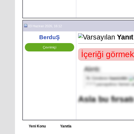
03 Haziran 2026, 16:12
Yanıt
BerduŞ
Çevrimiçi
İçeriği görmek
Alıntı:
İlk Gönderen
hasnicktir
7 7 7 yazsaydınız hemen 
Asla bu fırsa
Yeni Konu
Yanıtla