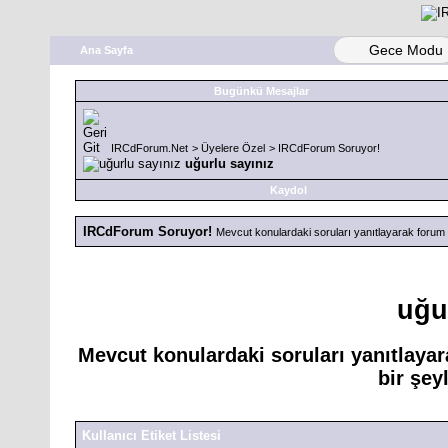
Gece Modu
Ana Sayfa
Bugünkü Mesajlar
IRCdForum.Net
>
Üyelere Özel
>
IRCdForum Soruyor!
uğurlu sayınız
Kaydol
IRCdForum Soruyor!
Mevcut konulardaki soruları yanıtlayarak forum içi 
uğu
Mevcut konulardaki soruları yanıtlayara
bir şeyl
Kullanıcı Etiket Listesi