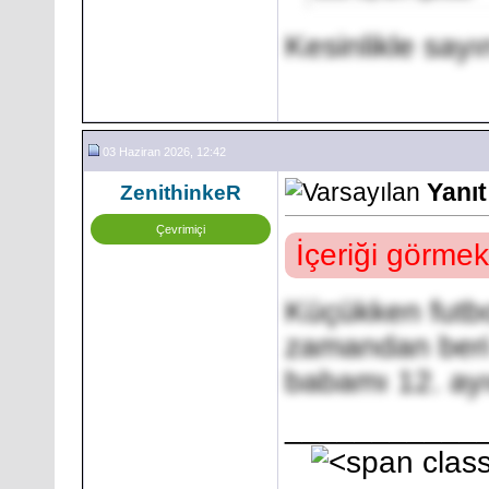
Kesinlikle say
03 Haziran 2026, 12:42
Yanıt
ZenithinkeR
Çevrimiçi
İçeriği görmek
Küçükken futbo
zamandan beri 
babamı 12. ay
___________