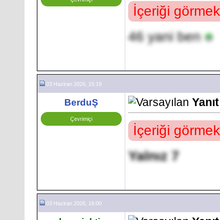
İçeriği görmek
46 yani ben
03 Haziran 2026, 15:19
Yanıt
BerduŞ
Çevrimiçi
İçeriği görmek
Yalnız 7
03 Haziran 2026, 16:00