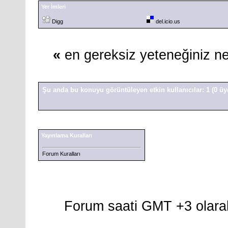
Yer İmleri
Digg
del.icio.us
«
en gereksiz yeteneğiniz n
Şu anda bu konuyu görüntüleyen etkin kullanıcılar: 1
(0 üy
Yayınlama Kuralları
Forum Kuralları
Forum saati GMT +3 olarak