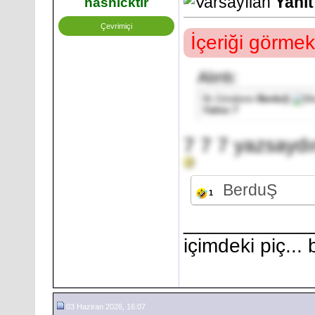
Yanıt
hasnicktir
Çevrimiçi
İçeriği görmek
Alıntı:
İlk Gönderen
BerduŞ
Yalnız 7
7 7 7 yazsayd
BerduŞ
1
___________
içimdeki piç...
03 Haziran 2026, 16:07