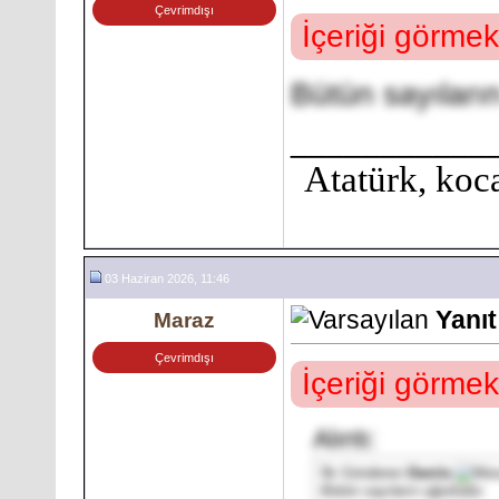
Çevrimdışı
İçeriği görmek
Bütün sayıların
___________
Atatürk, koca
03 Haziran 2026, 11:46
Yanıt
Maraz
Çevrimdışı
İçeriği görmek
Alıntı:
İlk Gönderen
Damla
Bütün sayıların uğurludur.