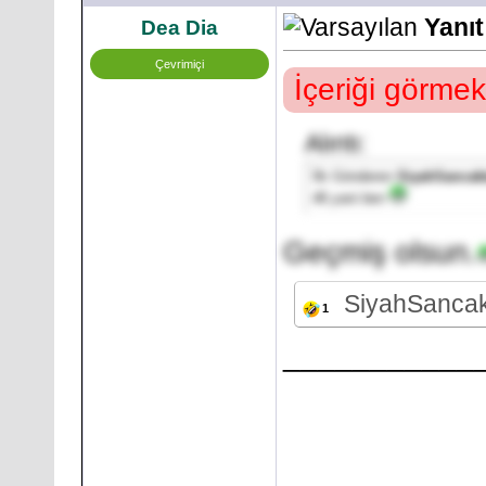
Yanıt
Dea Dia
Çevrimiçi
İçeriği görmek
Alıntı:
İlk Gönderen
SiyahSancak
46 yani ben
Geçmiş olsun.
SiyahSanca
1
___________