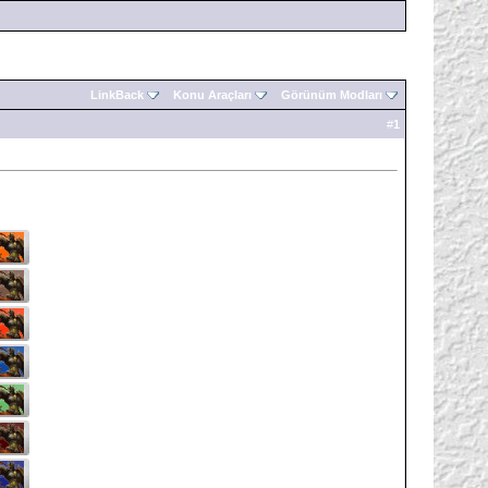
LinkBack
Konu Araçları
Görünüm Modları
#
1