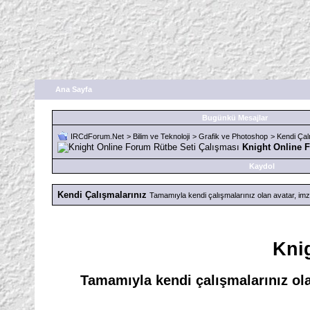
Ana Sayfa
Bugünkü Mesajlar
IRCdForum.Net
>
Bilim ve Teknoloji
>
Grafik ve Photoshop
>
Kendi Çal
Knight Online 
Kaydol
Kendi Çalışmalarınız
Tamamıyla kendi çalışmalarınız olan avatar, imza
Kni
Tamamıyla kendi çalışmalarınız ola