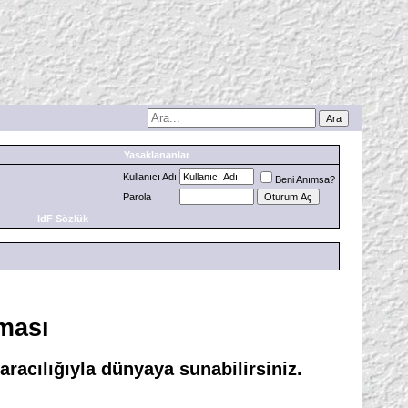
Yasaklananlar
Kullanıcı Adı
Beni Anımsa?
Parola
IdF Sözlük
ması
racılığıyla dünyaya sunabilirsiniz.