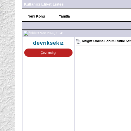
Kullanıcı Etiket Listesi
Yeni Konu
Yanıtla
03 Mart 2026, 15:41
Knight Online Forum Rütbe Seti
devriksekiz
Çevrimdışı