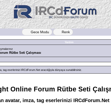
Gece Modu
Renk
Yardım
ışmalarınız
Forum Rütbe Seti Çalışması
, tag eserlerinizi IRCdForum.Net aracılığıyla dünyaya sunabilirsiniz.
ght Online Forum Rütbe Seti Çalış
n avatar, imza, tag eserlerinizi IRCdForum.Net a