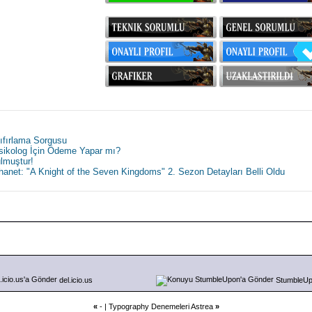
Sıfırlama Sorgusu
Psikolog İçin Ödeme Yapar mı?
lmuştur!
hanet: "A Knight of the Seven Kingdoms" 2. Sezon Detayları Belli Oldu
del.icio.us
StumbleU
«
- |
Typography Denemeleri Astrea
»