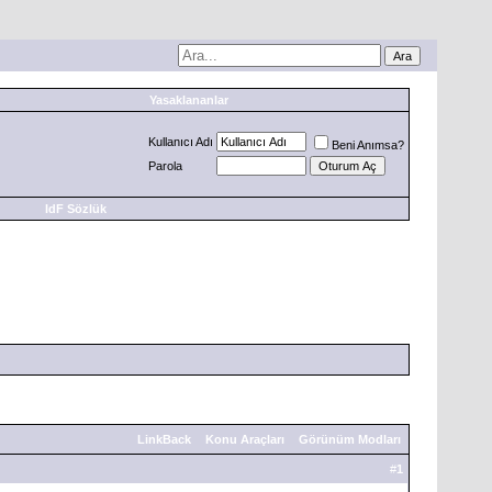
Yasaklananlar
Kullanıcı Adı
Beni Anımsa?
Parola
IdF Sözlük
LinkBack
Konu Araçları
Görünüm Modları
#
1