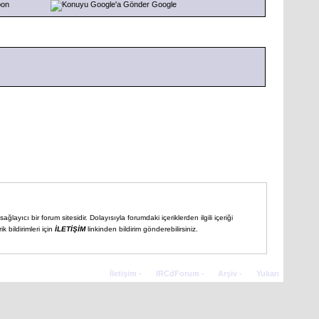
pon
Google
ğlayıcı bir forum sitesidir. Dolayısıyla forumdaki içeriklerden ilgili içeriği
 bildirimleri için
İLETİŞİM
linkinden bildirim gönderebilirsiniz.
İletişim
-
IRCdForum
-
Arşiv
-
Yukarı