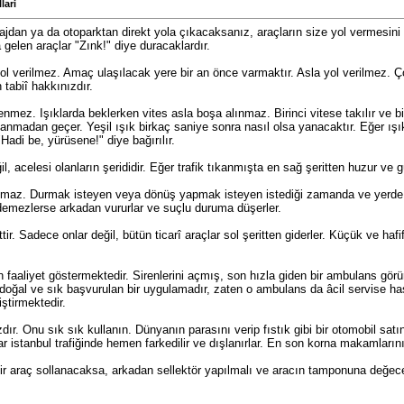
lari
arajdan ya da otoparktan direkt yola çıkacaksanız, araçların size yol vermesin
 gelen araçlar "Zınk!" diye duracaklardır.
 verilmez. Amaç ulaşılacak yere bir an önce varmaktır. Asla yol verilmez. Ç
tabiî hakkınızdır.
nmez. Işıklarda beklerken vites asla boşa alınmaz. Birinci vitese takılır ve bir a
yanmadan geçer. Yeşil ışık birkaç saniye sonra nasıl olsa yanacaktır. Eğer ış
Hadi be, yürüsene!" diye bağırılır.
l, acelesi olanların şerididir. Eğer trafik tıkanmışta en sağ şeritten huzur ve g
ığmaz. Durmak isteyen veya dönüş yapmak isteyen istediği zamanda ve yerde dur
sedemezlerse arkadan vururlar ve suçlu duruma düşerler.
rittir. Sadece onlar değil, bütün ticarî araçlar sol şeritten giderler. Küçük ve h
in faaliyet göstermektedir. Sirenlerini açmış, son hızla giden bir ambulans g
 doğal ve sık başvurulan bir uygulamadır, zaten o ambulans da âcil servise ha
ştirmektedir.
ır. Onu sık sık kullanın. Dünyanın parasını verip fıstık gibi bir otomobil sat
ar istanbul trafiğinde hemen farkedilir ve dışlanırlar. En son korna makamlarını
Bir araç sollanacaksa, arkadan sellektör yapılmalı ve aracın tamponuna değec