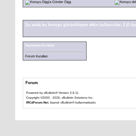
Digg
Şu anda bu konuyu görüntüleyen etkin kullanıcılar: 2
(0 üy
Yayınlama Kuralları
Forum Kuralları
Forum
Powered by vBulletin® Version 3.8.11
Copyright ©2000 - 2026, vBulletin Solutions Inc.
IRCdForum.Net
, lisanslı vBulletin® kullanmaktadır.