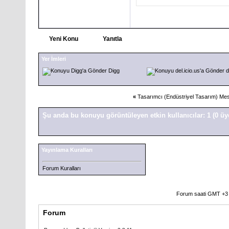
Yeni Konu
Yanıtla
Yer İmleri
Digg
d
«
Tasarımcı (Endüstriyel Tasarım) Me
Şu anda bu konuyu görüntüleyen etkin kullanıcılar: 1
(0 üy
Yayınlama Kuralları
Forum Kuralları
Forum saati GMT +3 o
Forum