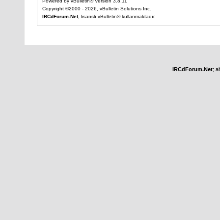
Powered by vBulletin® Version 3.8.11
Copyright ©2000 - 2026, vBulletin Solutions Inc.
IRCdForum.Net
, lisanslı vBulletin® kullanmaktadır.
IRCdForum.Net
; a