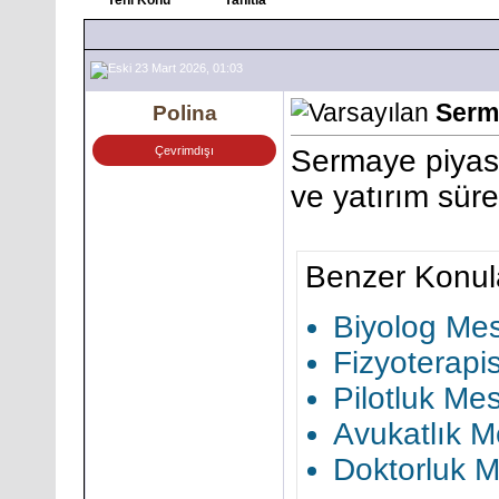
23 Mart 2026, 01:03
Serm
Polina
Çevrimdışı
Sermaye piyasa
ve yatırım sür
Benzer Konul
Biyolog Mes
Fizyoterapi
Pilotluk Me
Avukatlık M
Doktorluk M