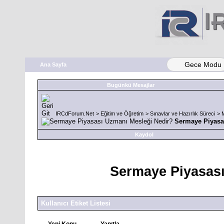
Gece Modu
Ana Sayfa
Bugünkü Mesajlar
IRCdForum.Net
>
Eğitim ve Öğretim
>
Sınavlar ve Hazırlık Süreci
>
M
Sermaye Piyasa
Kaydol
Sermaye Piyasası
Kullanıcı Etiket Listesi
Yeni Konu
Yanıtla