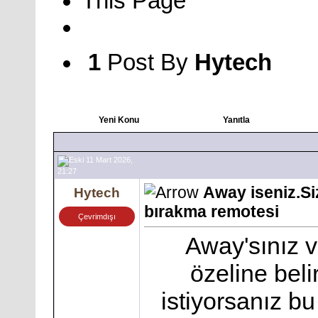
This Page
1
Post By
Hytech
Yeni Konu
Yanıtla
11 Mart 2026,
21:27
Away iseniz.Si
Hytech
bırakma remotesi
Çevrimdışı
Away'sınız v
özeline beli
istiyorsanız b