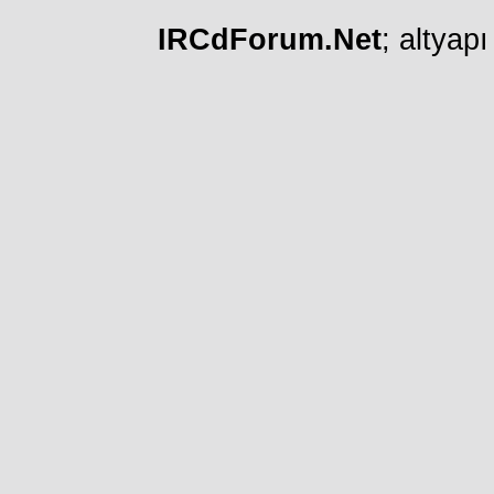
IRCdForum.Net
; altyap