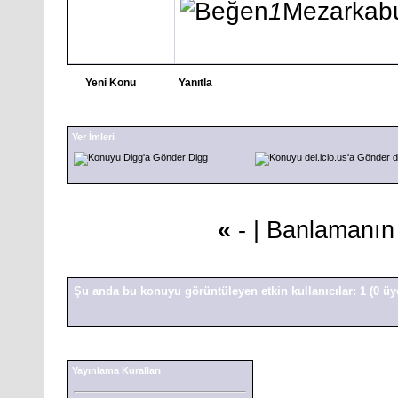
1
Mezarkab
Yeni Konu
Yanıtla
Yer İmleri
Digg
d
«
- |
Banlamanın 8
Şu anda bu konuyu görüntüleyen etkin kullanıcılar: 1
(0 üy
Yayınlama Kuralları