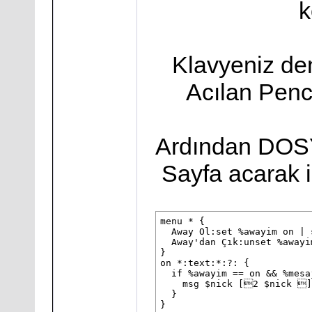
k
Klavyeniz de
Acılan Pen
Ardından DOSY
Sayfa acarak i
menu * { 

  Away Ol:set %awayim on | 
  Away'dan Çık:unset %awayim
}

on *:text:*:?: { 

  if %awayim == on && %mesa
    msg $nick [2 $nick ]
  }

}