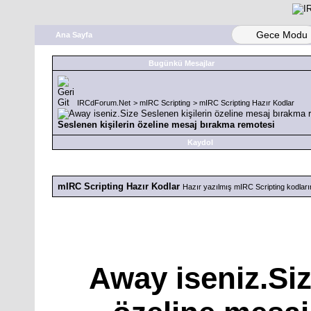
Gece Modu
Ana Sayfa
Bugünkü Mesajlar
IRCdForum.Net
>
mIRC Scripting
>
mIRC Scripting Hazır Kodlar
Seslenen kişilerin özeline mesaj bırakma remotesi
Kaydol
mIRC Scripting Hazır Kodlar
Hazır yazılmış mIRC Scripting kodların
Away iseniz.Siz