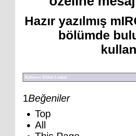
özeline mesaj
Hazır yazılmış mIR
bölümde bulu
kullan
Kullanıcı Etiket Listesi
1
Beğeniler
Top
All