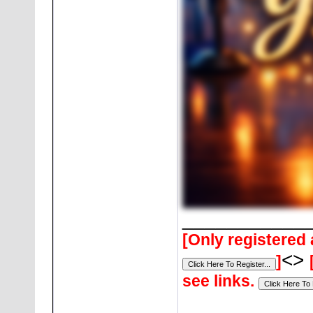
___________
[Only registered 
<>
]
see links.