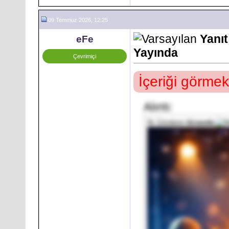
09 Temmuz 2026, 12:25
Yanı
eFe
Yayında
Çevrimiçi
İçeriği görmek
Alıntı:
İlk Gönderen
birsevda