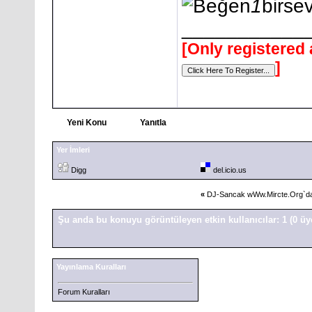
1
birse
___________
[Only registered 
]
Yeni Konu
Yanıtla
Yer İmleri
Digg
del.icio.us
«
DJ-Sancak wWw.Mircte.Org`d
Şu anda bu konuyu görüntüleyen etkin kullanıcılar: 1
(0 üy
Yayınlama Kuralları
Forum Kuralları