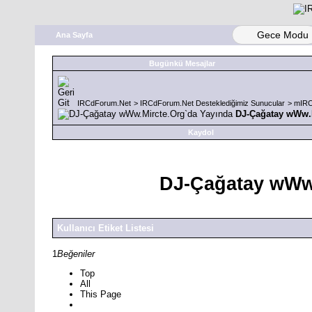
Gece Modu
Ana Sayfa
Bugünkü Mesajlar
IRCdForum.Net
>
IRCdForum.Net Desteklediğimiz Sunucular
>
mIRC
DJ-Çağatay wWw.M
Kaydol
DJ-Çağatay wWw.
Kullanıcı Etiket Listesi
1
Beğeniler
Top
All
This Page