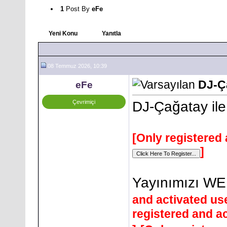
1
Post By
eFe
Yeni Konu
Yanıtla
08 Temmuz 2026, 10:39
DJ-Ç
eFe
Çevrimiçi
DJ-Çağatay ile
[Only registered 
]
Yayınımızı WE
and activated us
registered and ac