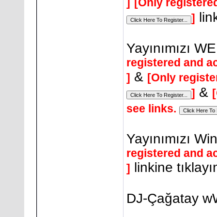
]
[Only registere
link
]
Yayınımızı WEB
registered and ac
&
]
[Only registe
&
]
see links.
Yayınımızı Win
registered and ac
linkine tıklayı
]
DJ-Çağatay wW