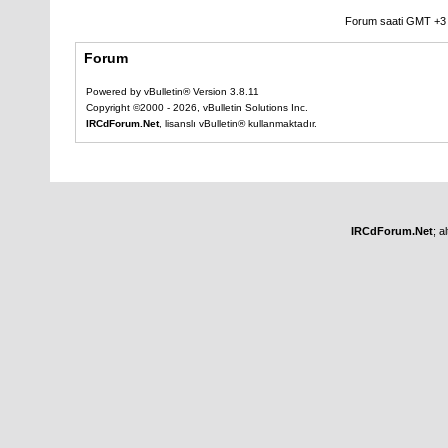
Forum saati GMT +3 o
Forum
Powered by vBulletin® Version 3.8.11
Copyright ©2000 - 2026, vBulletin Solutions Inc.
IRCdForum.Net
, lisanslı vBulletin® kullanmaktadır.
IRCdForum.Net
; a