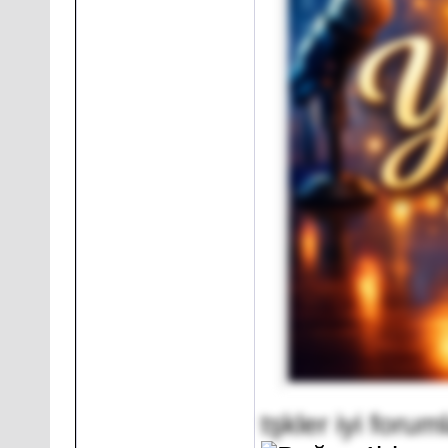
tşkler iyi foruml