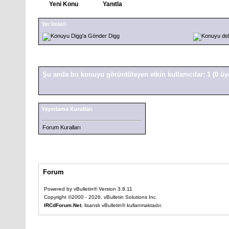
Yeni Konu
Yanıtla
Yer İmleri
Digg
Şu anda bu konuyu görüntüleyen etkin kullanıcılar: 1
(0 üy
Yayınlama Kuralları
Forum Kuralları
Forum
Powered by vBulletin® Version 3.8.11
Copyright ©2000 - 2026, vBulletin Solutions Inc.
IRCdForum.Net
, lisanslı vBulletin® kullanmaktadır.