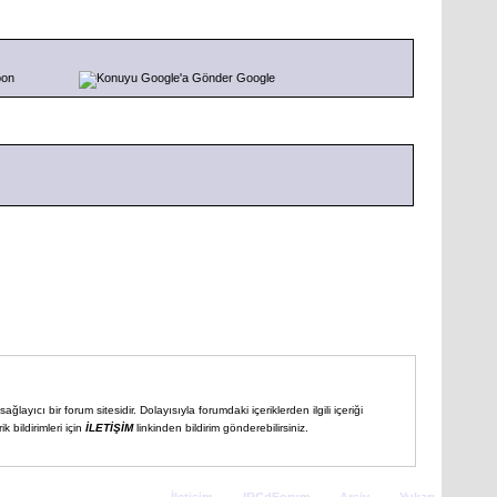
pon
Google
ğlayıcı bir forum sitesidir. Dolayısıyla forumdaki içeriklerden ilgili içeriği
 bildirimleri için
İLETİŞİM
linkinden bildirim gönderebilirsiniz.
İletişim
-
IRCdForum
-
Arşiv
-
Yukarı