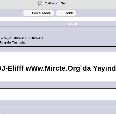
Gece Modu
Renk
Yardım
te.Org & mIRCteFM
>
mIRCteFM
.Org`da Yayında
J-Elifff wWw.Mircte.Org`da Yayın