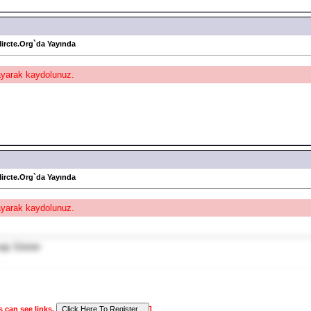
Mircte.Org`da Yayında
layarak kaydolunuz.
Mircte.Org`da Yayında
layarak kaydolunuz.
s can see links.
]