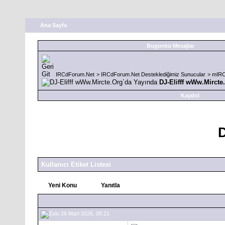
Ana Sayfa
Bugünkü Mesajlar
IRCdForum.Net
>
IRCdForum.Net Desteklediğimiz Sunucular
>
mIRC
DJ-Elifff wWw.Mircte
Kaydol
D
Kullanıcı Etiket Listesi
Yeni Konu
Yanıtla
26 Mart 2026, 08:21