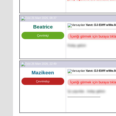
26 Mart 2026, 08:37
Yanıt: DJ-Elifff wWw.
Beatrice
Çevrimiçi
İçeriği görmek için buraya tık
Kolay gelsin
26 Mart 2026, 22:49
Yanıt: DJ-Elifff wWw.
Mazikeen
Çevrimdışı
İçeriği görmek için buraya tık
İyi yayınlar , kolay gelsin
__________________