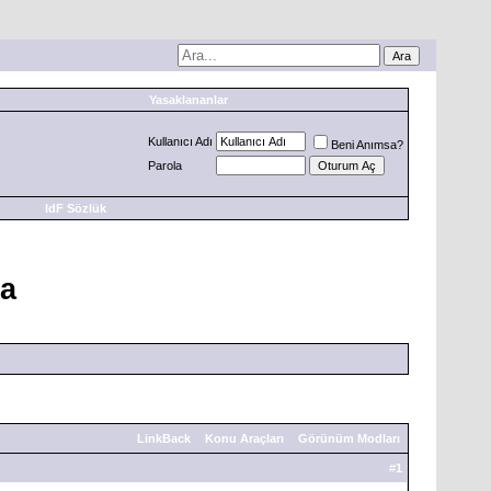
Yasaklananlar
Kullanıcı Adı
Beni Anımsa?
Parola
IdF Sözlük
da
LinkBack
Konu Araçları
Görünüm Modları
#
1