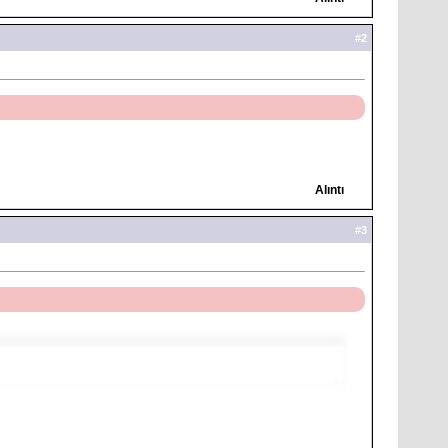
#
2
Alıntı
#
3