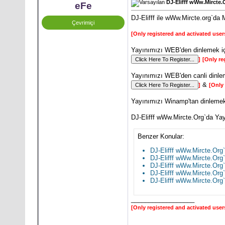
DJ-Elifff wWw.Mircte.
eFe
DJ-Elifff ile wWw.Mircte.org`da 
Çevrimiçi
[Only registered and activated user
Yayınımızı WEB'den dinlemek i
]
[Only re
Yayınımızı WEB'den canli dinle
&
]
[Only 
Yayınımızı Winamp'tan dinlemek
DJ-Elifff wWw.Mircte.Org`da Ya
Benzer Konular:
DJ-Elifff wWw.Mircte.Org
DJ-Elifff wWw.Mircte.Org
DJ-Elifff wWw.Mircte.Org
DJ-Elifff wWw.Mircte.Org
DJ-Elifff wWw.Mircte.Org
__________________
[Only registered and activated user