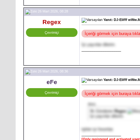
26 Mart 2026, 08:28
Yanıt: DJ-Elifff wWw.
Regex
Çevrimiçi
İçeriği görmek için buraya tık
İyi yayınlar dilerim.
__________________
26 Mart 2026, 08:36
Yanıt: DJ-Elifff wWw.
eFe
Çevrimiçi
İçeriği görmek için buraya tık
Alıntı:
İlk Gönderen
Regex
İyi yayınlar dilerim.
tşkler iyi forumlar.
__________________
[Only registered and activated user