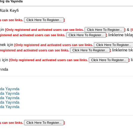
Org`da Yayında
Müzik Keyfi
s can see links.
]
çin
&
[Only registered and activated users can see links.
]
[
linklerine tıkla
gistered and activated users can see links.
]
mek için
[Only registered and activated users can see links.
linklerine tı
registered and activated users can see links.
]
 için
li
[Only registered and activated users can see links.
]
yında
`da Yayında
`da Yayında
`da Yayında
`da Yayında
`da Yayında
s can see links.
]