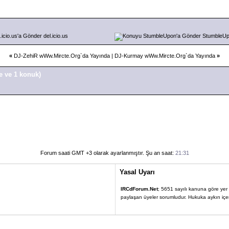
del.icio.us
StumbleU
«
DJ-ZehiR wWw.Mircte.Org`da Yayında
|
DJ-Kurmay wWw.Mircte.Org`da Yayında
»
e ve 1 konuk)
Forum saati GMT +3 olarak ayarlanmıştır. Şu an saat:
21:31
Yasal Uyarı
IRCdForum.Net
; 5651 sayılı kanuna göre yer sa
paylaşan üyeler sorumludur. Hukuka aykırı içerik