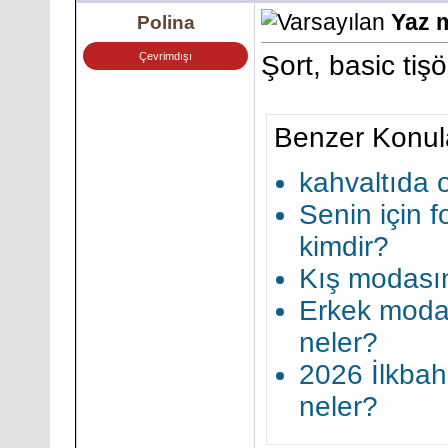
Yaz 
Polina
Çevrimdışı
Şort, basic tiş
Benzer Konul
kahvaltıda 
Senin için 
kimdir?
Kış modasın
Erkek modas
neler?
2026 İlkbah
neler?