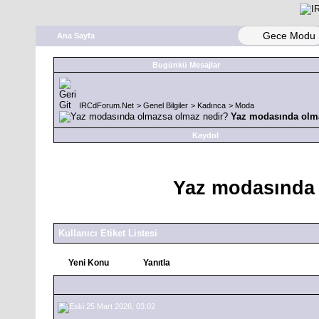
Gece Modu
Ana Sayfa
Bugünkü Mesajlar
IRCdForum.Net
>
Genel Bilgiler
>
Kadınca
>
Moda
Yaz modasında olm
Kaydol
Yaz modasında 
Kullanıcı Etiket Listesi
Yeni Konu
Yanıtla
25 Mart 2026, 03:02