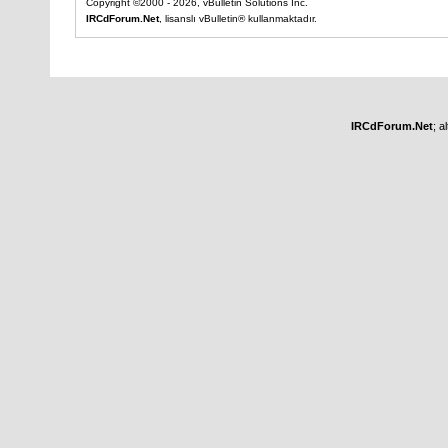
Copyright ©2000 - 2026, vBulletin Solutions Inc.
IRCdForum.Net
, lisanslı vBulletin® kullanmaktadır.
IRCdForum.Net
; a