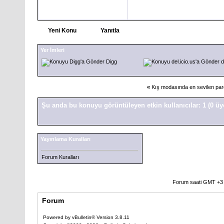
Yeni Konu
Yanıtla
Yer İmleri
Digg
d
«
Kış modasında en sevilen par
Şu anda bu konuyu görüntüleyen etkin kullanıcılar: 1
(0 üy
Yayınlama Kuralları
Forum Kuralları
Forum saati GMT +3 o
Forum
Powered by vBulletin® Version 3.8.11