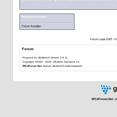
Yayınlama Kuralları
Forum Kuralları
Forum saati GMT +3 o
Forum
Powered by vBulletin® Version 3.8.11
Copyright ©2000 - 2026, vBulletin Solutions Inc.
IRCdForum.Net
, lisanslı vBulletin® kullanmaktadır.
IRCdForum.Net
; a