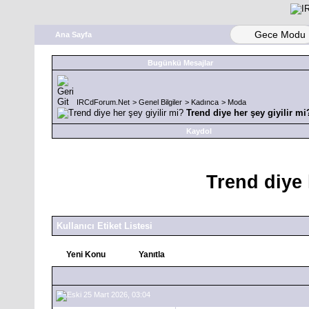
Gece Modu
Ana Sayfa
Bugünkü Mesajlar
IRCdForum.Net
>
Genel Bilgiler
>
Kadınca
>
Moda
Trend diye her şey giyilir mi
Kaydol
Trend diye 
Kullanıcı Etiket Listesi
Yeni Konu
Yanıtla
25 Mart 2026, 03:04