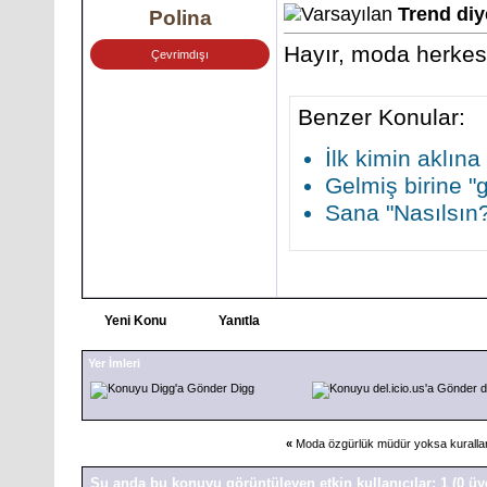
Trend diy
Polina
Hayır, moda herkes
Çevrimdışı
Benzer Konular:
İlk kimin aklına
Gelmiş birine "
Sana "Nasılsın
Yeni Konu
Yanıtla
Yer İmleri
Digg
d
«
Moda özgürlük müdür yoksa kuralla
Şu anda bu konuyu görüntüleyen etkin kullanıcılar: 1
(0 üy